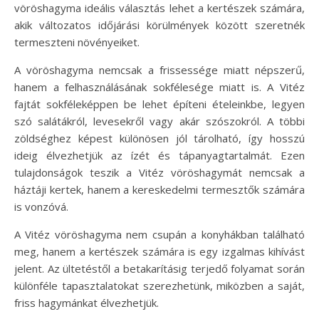
vöröshagyma ideális választás lehet a kertészek számára,
akik változatos időjárási körülmények között szeretnék
termeszteni növényeiket.
A vöröshagyma nemcsak a frissessége miatt népszerű,
hanem a felhasználásának sokfélesége miatt is. A Vitéz
fajtát sokféleképpen be lehet építeni ételeinkbe, legyen
szó salátákról, levesekről vagy akár szószokról. A többi
zöldséghez képest különösen jól tárolható, így hosszú
ideig élvezhetjük az ízét és tápanyagtartalmát. Ezen
tulajdonságok teszik a Vitéz vöröshagymát nemcsak a
háztáji kertek, hanem a kereskedelmi termesztők számára
is vonzóvá.
A Vitéz vöröshagyma nem csupán a konyhákban található
meg, hanem a kertészek számára is egy izgalmas kihívást
jelent. Az ültetéstől a betakarításig terjedő folyamat során
különféle tapasztalatokat szerezhetünk, miközben a saját,
friss hagymánkat élvezhetjük.