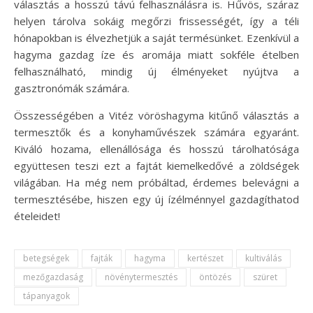
választás a hosszú távú felhasználásra is. Hűvös, száraz
helyen tárolva sokáig megőrzi frissességét, így a téli
hónapokban is élvezhetjük a saját termésünket. Ezenkívül a
hagyma gazdag íze és aromája miatt sokféle ételben
felhasználható, mindig új élményeket nyújtva a
gasztronómák számára.
Összességében a Vitéz vöröshagyma kitűnő választás a
termesztők és a konyhaművészek számára egyaránt.
Kiváló hozama, ellenállósága és hosszú tárolhatósága
együttesen teszi ezt a fajtát kiemelkedővé a zöldségek
világában. Ha még nem próbáltad, érdemes belevágni a
termesztésébe, hiszen egy új ízélménnyel gazdagíthatod
ételeidet!
betegségek
fajták
hagyma
kertészet
kultiválás
mezőgazdaság
növénytermesztés
öntözés
szüret
tápanyagok