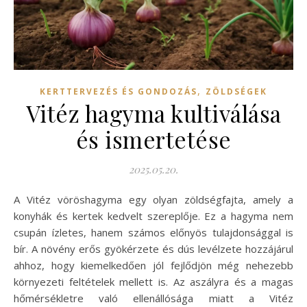
,
KERTTERVEZÉS ÉS GONDOZÁS
ZÖLDSÉGEK
Vitéz hagyma kultiválása
és ismertetése
2025.05.20.
A Vitéz vöröshagyma egy olyan zöldségfajta, amely a
konyhák és kertek kedvelt szereplője. Ez a hagyma nem
csupán ízletes, hanem számos előnyös tulajdonsággal is
bír. A növény erős gyökérzete és dús levélzete hozzájárul
ahhoz, hogy kiemelkedően jól fejlődjön még nehezebb
környezeti feltételek mellett is. Az aszályra és a magas
hőmérsékletre való ellenállósága miatt a Vitéz