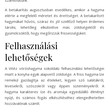
számíthatunk.
A betakarítás augusztusban esedékes, amikor a hagyma
elérte a megfelelő méretet és érettséget. A betakarított
hagymákat hűvös, száraz és jól szellőző helyen érdemes
tárolni, lehetőleg elkülönítve más zöldségektől és
gyümölcsöktől, hogy megőrizzük frissességüket.
Felhasználási
lehetőségek
A Vitéz vöröshagyma sokoldalú felhasználási lehetőségei
miatt a konyha egyik alapvető zöldsége. A friss hagyma íze
remekül gazdagítja az ételeket, legyen szó salátákról,
levesekről, szószokról vagy éppen süteményekről. A
hagyma karakteres íze és aromája egyedülálló élményt
nyújt, és számos fogás elkészítéséhez elengedhetetlen
hozzávalónak számít.