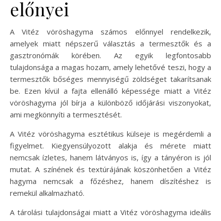
előnyei
A Vitéz vöröshagyma számos előnnyel rendelkezik,
amelyek miatt népszerű választás a termesztők és a
gasztronómák körében. Az egyik legfontosabb
tulajdonsága a magas hozam, amely lehetővé teszi, hogy a
termesztők bőséges mennyiségű zöldséget takarítsanak
be. Ezen kívül a fajta ellenálló képessége miatt a Vitéz
vöröshagyma jól bírja a különböző időjárási viszonyokat,
ami megkönnyíti a termesztését.
A Vitéz vöröshagyma esztétikus külseje is megérdemli a
figyelmet. Kiegyensúlyozott alakja és mérete miatt
nemcsak ízletes, hanem látványos is, így a tányéron is jól
mutat. A színének és textúrájának köszönhetően a Vitéz
hagyma nemcsak a főzéshez, hanem díszítéshez is
remekül alkalmazható.
A tárolási tulajdonságai miatt a Vitéz vöröshagyma ideális