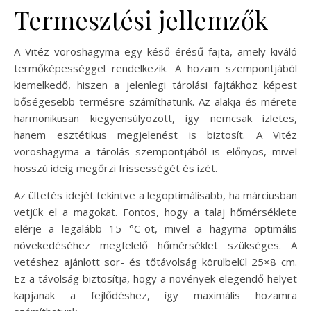
Termesztési jellemzők
A Vitéz vöröshagyma egy késő érésű fajta, amely kiváló
termőképességgel rendelkezik. A hozam szempontjából
kiemelkedő, hiszen a jelenlegi tárolási fajtákhoz képest
bőségesebb termésre számíthatunk. Az alakja és mérete
harmonikusan kiegyensúlyozott, így nemcsak ízletes,
hanem esztétikus megjelenést is biztosít. A Vitéz
vöröshagyma a tárolás szempontjából is előnyös, mivel
hosszú ideig megőrzi frissességét és ízét.
Az ültetés idejét tekintve a legoptimálisabb, ha márciusban
vetjük el a magokat. Fontos, hogy a talaj hőmérséklete
elérje a legalább 15 °C-ot, mivel a hagyma optimális
növekedéséhez megfelelő hőmérséklet szükséges. A
vetéshez ajánlott sor- és tőtávolság körülbelül 25×8 cm.
Ez a távolság biztosítja, hogy a növények elegendő helyet
kapjanak a fejlődéshez, így maximális hozamra