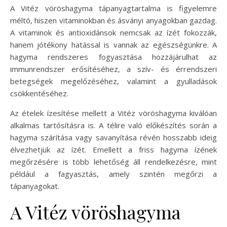
A Vitéz vöröshagyma tápanyagtartalma is figyelemre
méltó, hiszen vitaminokban és ásványi anyagokban gazdag.
A vitaminok és antioxidánsok nemcsak az ízét fokozzák,
hanem jótékony hatással is vannak az egészségünkre. A
hagyma rendszeres fogyasztása hozzájárulhat az
immunrendszer erősítéséhez, a szív- és érrendszeri
betegségek megelőzéséhez, valamint a gyulladások
csökkentéséhez.
Az ételek ízesítése mellett a Vitéz vöröshagyma kiválóan
alkalmas tartósításra is. A télire való előkészítés során a
hagyma szárítása vagy savanyítása révén hosszabb ideig
élvezhetjük az ízét. Emellett a friss hagyma ízének
megőrzésére is több lehetőség áll rendelkezésre, mint
például a fagyasztás, amely szintén megőrzi a
tápanyagokat.
A Vitéz vöröshagyma