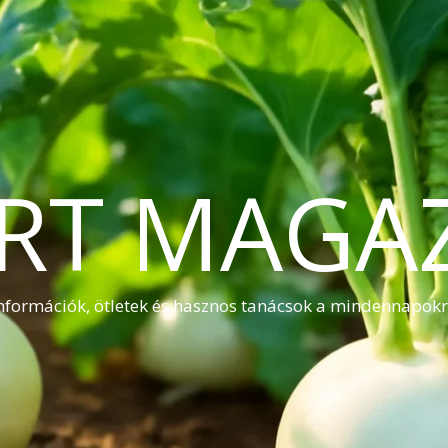
RT MAGA
nformációk, ötletek és hasznos tanácsok a mindennapok