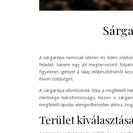
Sárga
A sárgarépa nemcsak ízletes és édes zöldség
feladat, hanem egy jól megtervezett folyam
figyelmet igényel a talaj előkészítésétől k
finom zöldséget.
A sárgarépa ültetésének titka a megfelelő hely
minősége kulcsfontosságú, hiszen a sárgar
megfelelő ápolás elengedhetetlen ahhoz, hog
Terület kiválasztás