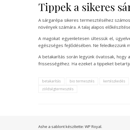
Tippek a sikeres s
A sárgarépa sikeres termesztéséhez számos 
növények számára. A talaj alapos előkészítés
A magokat egyenletesen ültessük el, ügyelv
egészséges fejlődésében. Ne feledkezzünk m
A betakarítás során legyünk óvatosak, hogy a
frissességéhez. Ha ezeket a tippeket betart
betakarítás
bio termesztés
kertészkedés
zöldségtermesztés
Ashe a sablont készítette:
WP Royal
.