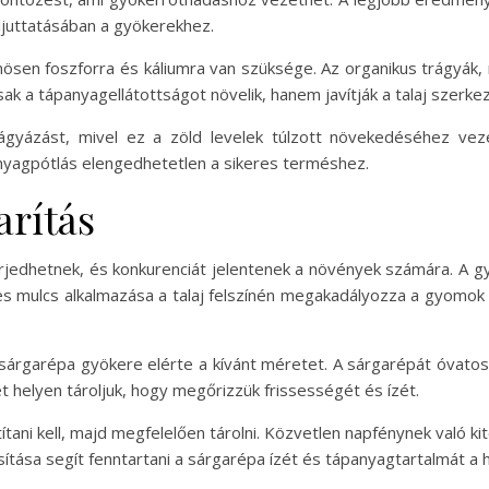
eljuttatásában a gyökerekhez.
ösen foszforra és káliumra van szüksége. Az organikus trágyák, 
ak a tápanyagellátottságot növelik, hanem javítják a talaj szerkez
trágyázást, mivel ez a zöld levelek túlzott növekedéséhez ve
yagpótlás elengedhetetlen a sikeres terméshez.
arítás
jedhetnek, és konkurenciát jelentenek a növények számára. A 
es mulcs alkalmazása a talaj felszínén megakadályozza a gyomok
a sárgarépa gyökere elérte a kívánt méretet. A sárgarépát óvatosan
t helyen tároljuk, hogy megőrizzük frissességét és ízét.
títani kell, majd megfelelően tárolni. Közvetlen napfénynek való 
sítása segít fenntartani a sárgarépa ízét és tápanyagtartalmát a