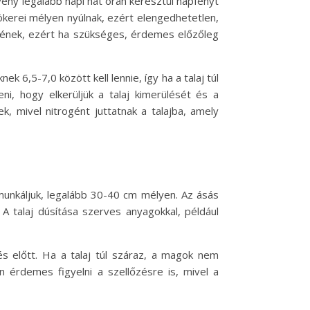
vény legalább napi hat órán keresztül napfényt
yökerei mélyen nyúlnak, ezért elengedhetetlen,
ésének, ezért ha szükséges, érdemes előzőleg
k 6,5-7,0 között kell lennie, így ha a talaj túl
, hogy elkerüljük a talaj kimerülését és a
, mivel nitrogént juttatnak a talajba, amely
munkáljuk, legalább 30-40 cm mélyen. Az ásás
A talaj dúsítása szerves anyagokkal, például
s előtt. Ha a talaj túl száraz, a magok nem
 érdemes figyelni a szellőzésre is, mivel a