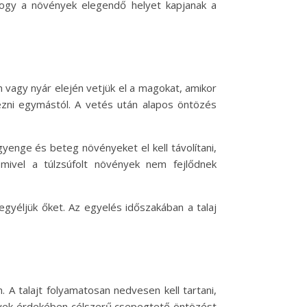
 hogy a növények elegendő helyet kapjanak a
 vagy nyár elején vetjük el a magokat, amikor
ezni egymástól. A vetés után alapos öntözés
 gyenge és beteg növényeket el kell távolítani,
ivel a túlzsúfolt növények nem fejlődnek
gyéljük őket. Az egyelés időszakában a talaj
 A talajt folyamatosan nedvesen kell tartani,
ények érdekében célszerű csepegtető öntözést