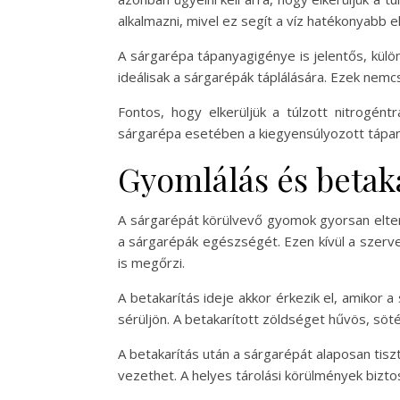
alkalmazni, mivel ez segít a víz hatékonyabb 
A sárgarépa tápanyagigénye is jelentős, külön
ideálisak a sárgarépák táplálására. Ezek nemcs
Fontos, hogy elkerüljük a túlzott nitrogén
sárgarépa esetében a kiegyensúlyozott tápan
Gyomlálás és betak
A sárgarépát körülvevő gyomok gyorsan elter
a sárgarépák egészségét. Ezen kívül a szerv
is megőrzi.
A betakarítás ideje akkor érkezik el, amikor 
sérüljön. A betakarított zöldséget hűvös, söté
A betakarítás után a sárgarépát alaposan tisz
vezethet. A helyes tárolási körülmények bizto