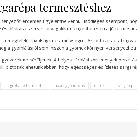
árgarépa termesztéshez
tényezőt érdemes figyelembe venni. Elsődleges szempont, hogy
e és dúsítása szerves anyagokkal elengedhetetlen a jó terméshez
e a megfelelő távolságra és mélységre. Az öntözés és trágyá
eg a gyomlálásról sem, hiszen a gyomok könnyen versenyezhetne
 gyökerek ne sérüljenek. A helyes tárolási körülmények betartá
juk, biztosak lehetünk abban, hogy egészséges és ízletes sárgar
magról való termesztés
növénygondozás
öntözés
sárgarépa