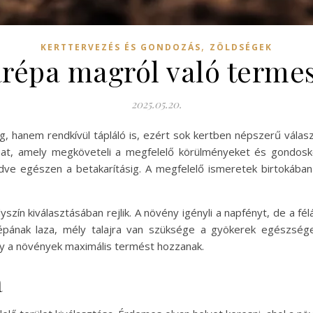
,
KERTTERVEZÉS ÉS GONDOZÁS
ZÖLDSÉGEK
répa magról való terme
2025.05.20.
, hanem rendkívül tápláló is, ezért sok kertben népszerű vál
at, amely megköveteli a megfelelő körülményeket és gondosko
ezdve egészen a betakarításig. A megfelelő ismeretek birtokába
szín kiválasztásában rejlik. A növény igényli a napfényt, de a fé
épának laza, mély talajra van szüksége a gyökerek egészség
y a növények maximális termést hozzanak.
a