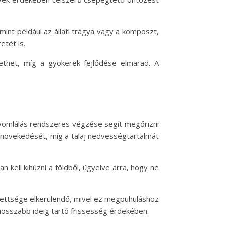
mint például az állati trágya vagy a komposzt,
etét is.
zethet, míg a gyökerek fejlődése elmarad. A
gyomlálás rendszeres végzése segít megőrizni
 növekedését, míg a talaj nedvességtartalmát
 kell kihúzni a földből, ügyelve arra, hogy ne
kitettsége elkerülendő, mivel ez megpuhuláshoz
 hosszabb ideig tartó frissesség érdekében.