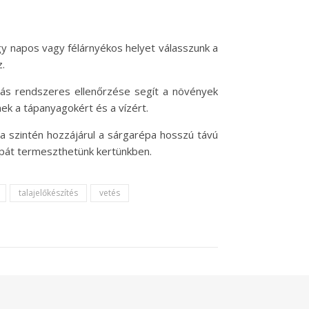
 napos vagy félárnyékos helyet válasszunk a
.
zás rendszeres ellenőrzése segít a növények
k a tápanyagokért és a vízért.
sa szintén hozzájárul a sárgarépa hosszú távú
épát termeszthetünk kertünkben.
talajelőkészítés
vetés