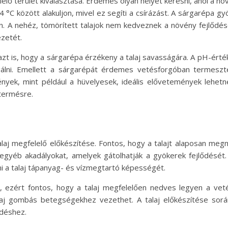
lő terület kiválasztása. Érdemes olyan helyet keresni, ahol a nö
4 °C között alakuljon, mivel ez segíti a csírázást. A sárgarépa g
en. A nehéz, tömörített talajok nem kedveznek a növény fejlőd
ezetét.
zt is, hogy a sárgarépa érzékeny a talaj savasságára. A pH-értékne
lni. Emellett a sárgarépát érdemes vetésforgóban termeszteni
nyek, mint például a hüvelyesek, ideális elővetemények lehetnek
termésre.
laj megfelelő előkészítése. Fontos, hogy a talajt alaposan meg
egyéb akadályokat, amelyek gátolhatják a gyökerek fejlődését. 
ani a talaj tápanyag- és vízmegtartó képességét.
 ezért fontos, hogy a talaj megfelelően nedves legyen a veté
laj gombás betegségekhez vezethet. A talaj előkészítése során
ődéshez.