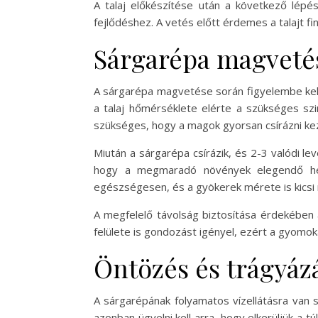
A talaj előkészítése után a következő lépé
fejlődéshez. A vetés előtt érdemes a talajt 
Sárgarépa magvetés
A sárgarépa magvetése során figyelembe kell 
a talaj hőmérséklete elérte a szükséges sz
szükséges, hogy a magok gyorsan csírázni ke
Miután a sárgarépa csírázik, és 2-3 valódi lev
hogy a megmaradó növények elegendő hely
egészségesen, és a gyökerek mérete is kicsi
A megfelelő távolság biztosítása érdekében 
felülete is gondozást igényel, ezért a gyomok
Öntözés és trágyáz
A sárgarépának folyamatos vízellátásra van s
azonban ügyelni kell arra, hogy elkerüljük 