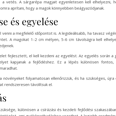
s a vetés. A sárgarépa magjait egyenletesen kell elhelyezni,
finomra aprítani, hogy a magok könnyebben beágyazódjanak.
e és egyelése
venni a megfelelő időpontot is. A legideálisabb, ha tavasz végén
intet. A magokat 1-2 cm mélyen, 5-6 cm távolságra kell elhely
zdjenek.
elet fejlesztett, el kell kezdeni az egyelést. Az egyelés során a
et kapjanak a fejlődéshez. Ez a lépés különösen fontos, m
 maradhat.
a növényeket folyamatosan ellenőrizzük, és ha szükséges, újra e
at rendszeresen távolítsuk el.
ás
züksége, különösen a csírázási és kezdeti fejlődési szakaszában.
a túlöntözést, ami gyökérrothadáshoz vezethet. A legjobb eredm