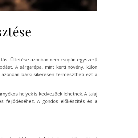
sztése
asztás. Ültetése azonban nem csupán egyszerű
dást. A sárgarépa, mint kerti növény, külön
n azonban bárki sikeresen termesztheti ezt a
lárnyékos helyek is kedvezőek lehetnek. A talaj
es fejlődéséhez. A gondos előkészítés és a