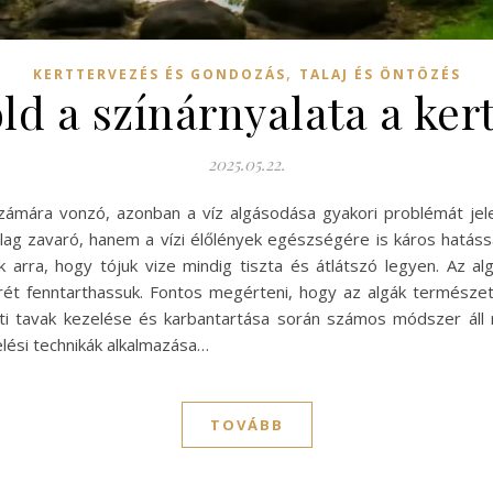
,
KERTTERVEZÉS ÉS GONDOZÁS
TALAJ ÉS ÖNTÖZÉS
ld a színárnyalata a ker
2025.05.22.
zámára vonzó, azonban a víz algásodása gyakori problémát jel
lag zavaró, hanem a vízi élőlények egészségére is káros hatássa
 arra, hogy tójuk vize mindig tiszta és átlátszó legyen. Az a
rét fenntarthassuk. Fontos megérteni, hogy az algák természet
ti tavak kezelése és karbantartása során számos módszer áll 
lési technikák alkalmazása…
TOVÁBB