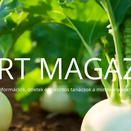
RT MAGA
nformációk, ötletek és hasznos tanácsok a mindennapok