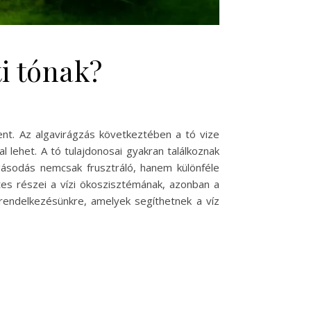
ti tónak?
ent. Az algavirágzás következtében a tó vize
l lehet. A tó tulajdonosai gyakran találkoznak
lgásodás nemcsak frusztráló, hanem különféle
es részei a vízi ökoszisztémának, azonban a
rendelkezésünkre, amelyek segíthetnek a víz