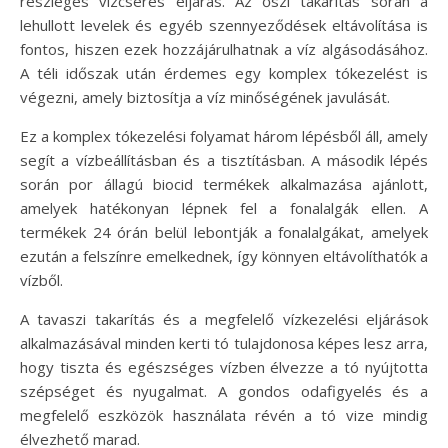
részleges vízcserés eljárás. Az őszi takarítás során a
lehullott levelek és egyéb szennyeződések eltávolítása is
fontos, hiszen ezek hozzájárulhatnak a víz algásodásához.
A téli időszak után érdemes egy komplex tókezelést is
végezni, amely biztosítja a víz minőségének javulását.
Ez a komplex tókezelési folyamat három lépésből áll, amely
segít a vízbeállításban és a tisztításban. A második lépés
során por állagú biocid termékek alkalmazása ajánlott,
amelyek hatékonyan lépnek fel a fonalalgák ellen. A
termékek 24 órán belül lebontják a fonalalgákat, amelyek
ezután a felszínre emelkednek, így könnyen eltávolíthatók a
vízből.
A tavaszi takarítás és a megfelelő vízkezelési eljárások
alkalmazásával minden kerti tó tulajdonosa képes lesz arra,
hogy tiszta és egészséges vízben élvezze a tó nyújtotta
szépséget és nyugalmat. A gondos odafigyelés és a
megfelelő eszközök használata révén a tó vize mindig
élvezhető marad.