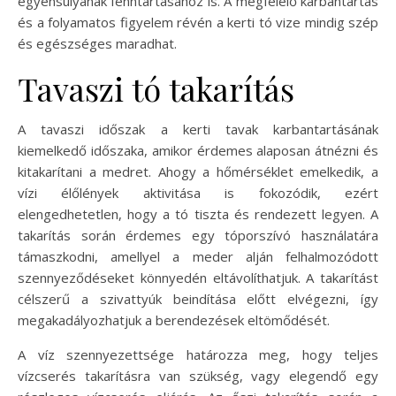
egyensúlyának fenntartásához is. A megfelelő karbantartás
és a folyamatos figyelem révén a kerti tó vize mindig szép
és egészséges maradhat.
Tavaszi tó takarítás
A tavaszi időszak a kerti tavak karbantartásának
kiemelkedő időszaka, amikor érdemes alaposan átnézni és
kitakarítani a medret. Ahogy a hőmérséklet emelkedik, a
vízi élőlények aktivitása is fokozódik, ezért
elengedhetetlen, hogy a tó tiszta és rendezett legyen. A
takarítás során érdemes egy tóporszívó használatára
támaszkodni, amellyel a meder alján felhalmozódott
szennyeződéseket könnyedén eltávolíthatjuk. A takarítást
célszerű a szivattyúk beindítása előtt elvégezni, így
megakadályozhatjuk a berendezések eltömődését.
A víz szennyezettsége határozza meg, hogy teljes
vízcserés takarításra van szükség, vagy elegendő egy