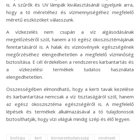
is. A szűrők és UV lámpák kiválasztásánál ügyeljünk arra,
hogy a tó méretéhez és vízmennyiségéhez megfelelő
méretű eszközöket válasszunk.
A vízkezelés nem csupán a víz algásodásának
megelőzéséről szól, hanem a tó egész ökoszisztémájának
fenntartásáról is. A halak és vízinövények egészségének
megőrzéséhez elengedhetetlen a megfelelő vízminőség
biztosítása. E cél érdekében a rendszeres karbantartás és
a vízkezelési termékek tudatos használata
elengedhetetlen.
Összességében elmondható, hogy a kerti tavak kezelése
és karbantartása nemcsak a víz tisztaságáról szól, hanem
az egész ökoszisztéma egészségéről is. A megfelelő
lépések és termékek alkalmazásával a tó tulajdonosok
biztosíthatják, hogy vízi világuk mindig szép és élő legyen.
biológia
kert
környezettudatosság
növények