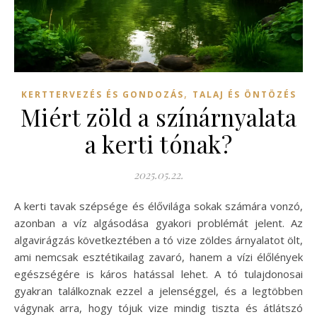
,
KERTTERVEZÉS ÉS GONDOZÁS
TALAJ ÉS ÖNTÖZÉS
Miért zöld a színárnyalata
a kerti tónak?
2025.05.22.
A kerti tavak szépsége és élővilága sokak számára vonzó,
azonban a víz algásodása gyakori problémát jelent. Az
algavirágzás következtében a tó vize zöldes árnyalatot ölt,
ami nemcsak esztétikailag zavaró, hanem a vízi élőlények
egészségére is káros hatással lehet. A tó tulajdonosai
gyakran találkoznak ezzel a jelenséggel, és a legtöbben
vágynak arra, hogy tójuk vize mindig tiszta és átlátszó