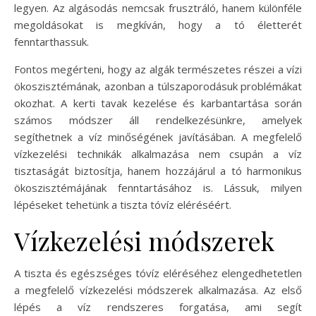
legyen. Az algásodás nemcsak frusztráló, hanem különféle
megoldásokat is megkíván, hogy a tó életterét
fenntarthassuk.
Fontos megérteni, hogy az algák természetes részei a vízi
ökoszisztémának, azonban a túlszaporodásuk problémákat
okozhat. A kerti tavak kezelése és karbantartása során
számos módszer áll rendelkezésünkre, amelyek
segíthetnek a víz minőségének javításában. A megfelelő
vízkezelési technikák alkalmazása nem csupán a víz
tisztaságát biztosítja, hanem hozzájárul a tó harmonikus
ökoszisztémájának fenntartásához is. Lássuk, milyen
lépéseket tehetünk a tiszta tóvíz eléréséért.
Vízkezelési módszerek
A tiszta és egészséges tóvíz eléréséhez elengedhetetlen
a megfelelő vízkezelési módszerek alkalmazása. Az első
lépés a víz rendszeres forgatása, ami segít