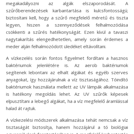
megakadályozni az algák elszaporodását. A
szűrőberendezések karbantartása is kulcsfontosságú;
biztosítani kell, hogy a szűrő megfelelő méretű és tiszta
legyen, hiszen a szennyeződések felhalmozódása
csökkenti a szűrés hatékonyságát. Ezen kívül a tavaszi
nagytakarítás elengedhetetlen, amely során érdemes a
meder alján felhalmozódott üledéket eltávolítani.
A vízkezelés során fontos figyelmet fordítani a hasznos
baktériumok jelenlétére is. Az aerob baktériumok
segítenek lebontani az elhalt algákat és egyéb szerves
anyagokat, így hozzájárulnak a víz tisztaságához. Tóindító
baktériumok használata mellett az UV lámpák alkalmazása
is hatékony megoldás lehet. Az UV szűrők képesek
elpusztítani a lebegő algákat, ha a víz megfelelő áramlással
halad át rajtuk.
A vízkezelési módszerek alkalmazása tehát nemcsak a víz
tisztaságát biztosítja, hanem hozzájárul a tó biológiai