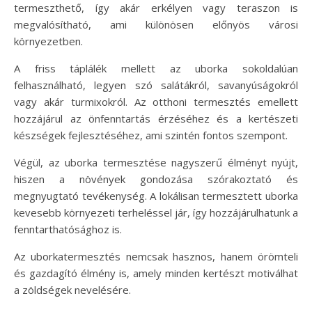
termeszthető, így akár erkélyen vagy teraszon is
megvalósítható, ami különösen előnyös városi
környezetben.
A friss táplálék mellett az uborka sokoldalúan
felhasználható, legyen szó salátákról, savanyúságokról
vagy akár turmixokról. Az otthoni termesztés emellett
hozzájárul az önfenntartás érzéséhez és a kertészeti
készségek fejlesztéséhez, ami szintén fontos szempont.
Végül, az uborka termesztése nagyszerű élményt nyújt,
hiszen a növények gondozása szórakoztató és
megnyugtató tevékenység. A lokálisan termesztett uborka
kevesebb környezeti terheléssel jár, így hozzájárulhatunk a
fenntarthatósághoz is.
Az uborkatermesztés nemcsak hasznos, hanem örömteli
és gazdagító élmény is, amely minden kertészt motiválhat
a zöldségek nevelésére.