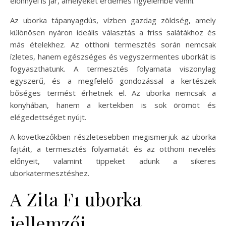
előnnyel is jár, amelyeket érdemes figyelembe venni.
Az uborka tápanyagdús, vízben gazdag zöldség, amely
különösen nyáron ideális választás a friss salátákhoz és
más ételekhez. Az otthoni termesztés során nemcsak
ízletes, hanem egészséges és vegyszermentes uborkát is
fogyaszthatunk. A termesztés folyamata viszonylag
egyszerű, és a megfelelő gondozással a kertészek
bőséges termést érhetnek el. Az uborka nemcsak a
konyhában, hanem a kertekben is sok örömöt és
elégedettséget nyújt.
A következőkben részletesebben megismerjük az uborka
fajtáit, a termesztés folyamatát és az otthoni nevelés
előnyeit, valamint tippeket adunk a sikeres
uborkatermesztéshez.
A Zita F1 uborka
jellemzői