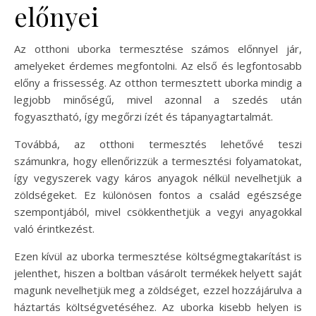
előnyei
Az otthoni uborka termesztése számos előnnyel jár,
amelyeket érdemes megfontolni. Az első és legfontosabb
előny a frissesség. Az otthon termesztett uborka mindig a
legjobb minőségű, mivel azonnal a szedés után
fogyasztható, így megőrzi ízét és tápanyagtartalmát.
Továbbá, az otthoni termesztés lehetővé teszi
számunkra, hogy ellenőrizzük a termesztési folyamatokat,
így vegyszerek vagy káros anyagok nélkül nevelhetjük a
zöldségeket. Ez különösen fontos a család egészsége
szempontjából, mivel csökkenthetjük a vegyi anyagokkal
való érintkezést.
Ezen kívül az uborka termesztése költségmegtakarítást is
jelenthet, hiszen a boltban vásárolt termékek helyett saját
magunk nevelhetjük meg a zöldséget, ezzel hozzájárulva a
háztartás költségvetéséhez. Az uborka kisebb helyen is