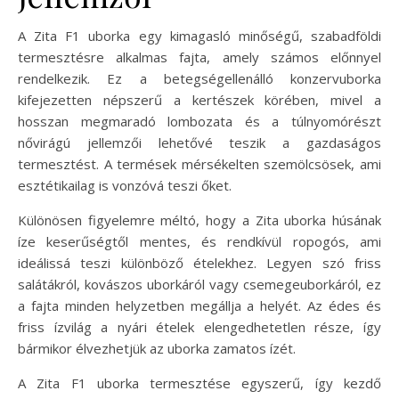
A Zita F1 uborka egy kimagasló minőségű, szabadföldi
termesztésre alkalmas fajta, amely számos előnnyel
rendelkezik. Ez a betegségellenálló konzervuborka
kifejezetten népszerű a kertészek körében, mivel a
hosszan megmaradó lombozata és a túlnyomórészt
nővirágú jellemzői lehetővé teszik a gazdaságos
termesztést. A termések mérsékelten szemölcsösek, ami
esztétikailag is vonzóvá teszi őket.
Különösen figyelemre méltó, hogy a Zita uborka húsának
íze keserűségtől mentes, és rendkívül ropogós, ami
ideálissá teszi különböző ételekhez. Legyen szó friss
salátákról, kovászos uborkáról vagy csemegeuborkáról, ez
a fajta minden helyzetben megállja a helyét. Az édes és
friss ízvilág a nyári ételek elengedhetetlen része, így
bármikor élvezhetjük az uborka zamatos ízét.
A Zita F1 uborka termesztése egyszerű, így kezdő