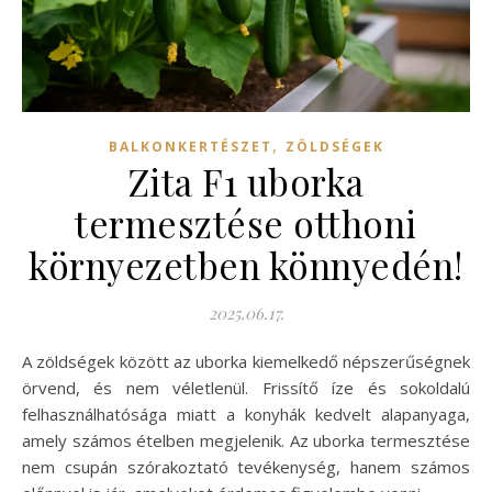
,
BALKONKERTÉSZET
ZÖLDSÉGEK
Zita F1 uborka
termesztése otthoni
környezetben könnyedén!
2025.06.17.
A zöldségek között az uborka kiemelkedő népszerűségnek
örvend, és nem véletlenül. Frissítő íze és sokoldalú
felhasználhatósága miatt a konyhák kedvelt alapanyaga,
amely számos ételben megjelenik. Az uborka termesztése
nem csupán szórakoztató tevékenység, hanem számos