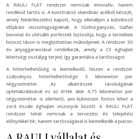
A RAULI FLAT rendszer nemcsak innovatív, hanem
rendkívül tartós is. A konstrukció skandináv acélból készült,
amely felületkezelést kapott, hogy ellenálljon a különböző
időjárási viszontagságoknak. A tűzihorganyzás, Galfan
bevonat és ütésálló porfesték biztosítja, hogy a termékek
hosszú távon is megbízhatóan működjenek. A rendszer 30
év anyaggaranciával rendelkezik, amely a C3 éghajlati
kitettségi osztályig terjed, így garantálva a tartósságot.
A hóterhelhetőség is kiemelkedő, hiszen a rendszer
szabványos hóterhelhetősége 5 kilonewton per
négyzetméter. Az alkatrészek távolságának
optimalizálásával ez az érték akár 4,75 kilonewton per
négyzetméter is elérhető, ami különösen fontos lehet a
zord északi éghajlati viszonyok között. A RAULI FLAT
rendszer tehát nemcsak a tervezési és telepítési
előnyökkel bír, hanem tartósságával is kiemelkedik a piacon.
A RAULI vállalat és