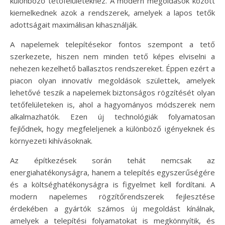
különböző tetőfelületekhez. A modern megoldások között
kiemelkednek azok a rendszerek, amelyek a lapos tetők
adottságait maximálisan kihasználják.
A napelemek telepítésekor fontos szempont a tető
szerkezete, hiszen nem minden tető képes elviselni a
nehezen kezelhető ballasztos rendszereket. Éppen ezért a
piacon olyan innovatív megoldások születtek, amelyek
lehetővé teszik a napelemek biztonságos rögzítését olyan
tetőfelületeken is, ahol a hagyományos módszerek nem
alkalmazhatók. Ezen új technológiák folyamatosan
fejlődnek, hogy megfeleljenek a különböző igényeknek és
környezeti kihívásoknak.
Az építkezések során tehát nemcsak az
energiahatékonyságra, hanem a telepítés egyszerűségére
és a költséghatékonyságra is figyelmet kell fordítani. A
modern napelemes rögzítőrendszerek fejlesztése
érdekében a gyártók számos új megoldást kínálnak,
amelyek a telepítési folyamatokat is megkönnyítik, és