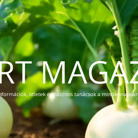
RT MAGA
nformációk, ötletek és hasznos tanácsok a mindennapok