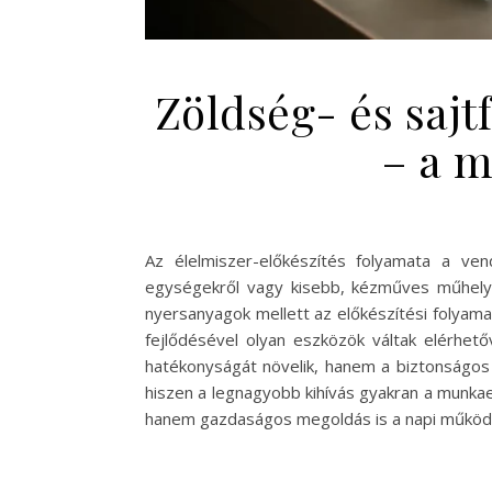
Zöldség- és saj
– a 
Az élelmiszer-előkészítés folyamata a ve
egységekről vagy kisebb, kézműves műhely
nyersanyagok mellett az előkészítési folyama
fejlődésével olyan eszközök váltak elérhet
hatékonyságát növelik, hanem a biztonságos 
hiszen a legnagyobb kihívás gyakran a munkae
hanem gazdaságos megoldás is a napi működé