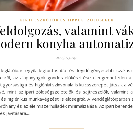
,
KERTI ESZKÖZÖK ÉS TIPPEK
ZÖLDSÉGEK
tfeldolgozás, valamint 
modern konyha automatiz
2025.03.09.
ndéglátóipar egyik legfontosabb és legidőigényesebb szakasz
ekről, az alapanyagok gondos előkészítése elengedhetetlen a
t gyorsasága és higiéniai színvonala is kulcsszerepet játszik 
ővé, mint az ipari zöldségszeletelők és sajtreszelők, valami
és higiénikus munkavégzést is elősegítik. A vendéglátóiparban a
rőhiány és az élelmiszerhulladék minimalizálása. Az ipari berend
s javítására.…