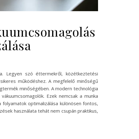
vákuumcsomagolás
álása
a. Legyen szó éttermekről, közétkeztetési
 sikeres működéshez. A megfelelő minőségű
a végtermék minőségében. A modern technológia
nt a vákuumcsomagolók. Ezek nemcsak a munka
 folyamatok optimalizálása különösen fontos,
ezések használata tehát nem csupán praktikus,