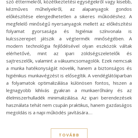
szó éttermekről, közétkeztetési egységekről vagy kisebb,
kézműves műhelyekről, az alapanyagok gondos
előkészítése elengedhetetlen a sikeres működéshez. A
megfelelő minőségű nyersanyagok mellett az előkészítési
folyamat gyorsasága és higiéniai színvonala is
kulcsszerepet játszik a végtermék minőségében. A
modern technológia fejlődésével olyan eszközök váltak
elérhetővé, mint az ipari zöldségszeletelők és
sajtreszelők, valamint a vákuumcsomagolók. Ezek nemcsak
a munka hatékonyságát növelik, hanem a biztonságos és
higiénikus munkavégzést is elősegítik. A vendéglátóiparban
a folyamatok optimalizálása különösen fontos, hiszen a
legnagyobb kihívás gyakran a munkaerőhiány és az
élelmiszerhulladék minimalizálása. Az ipari berendezések
használata tehát nem csupán praktikus, hanem gazdaságos
megoldás is a napi működés javítására.…
TOVÁBB