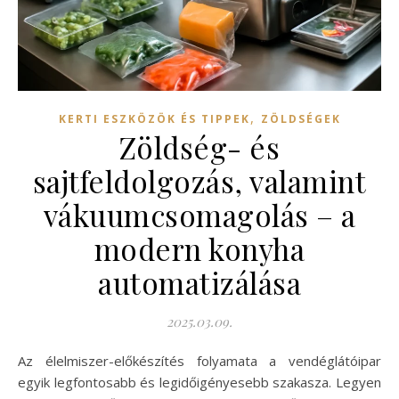
,
KERTI ESZKÖZÖK ÉS TIPPEK
ZÖLDSÉGEK
Zöldség- és
sajtfeldolgozás, valamint
vákuumcsomagolás – a
modern konyha
automatizálása
2025.03.09.
Az élelmiszer-előkészítés folyamata a vendéglátóipar
egyik legfontosabb és legidőigényesebb szakasza. Legyen