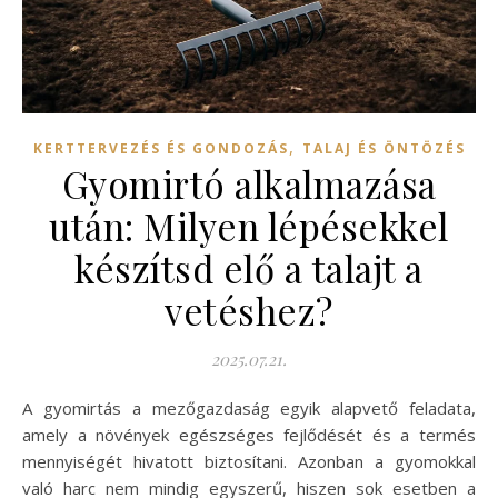
,
KERTTERVEZÉS ÉS GONDOZÁS
TALAJ ÉS ÖNTÖZÉS
Gyomirtó alkalmazása
után: Milyen lépésekkel
készítsd elő a talajt a
vetéshez?
2025.07.21.
A gyomirtás a mezőgazdaság egyik alapvető feladata,
amely a növények egészséges fejlődését és a termés
mennyiségét hivatott biztosítani. Azonban a gyomokkal
való harc nem mindig egyszerű, hiszen sok esetben a