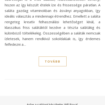
hiszen az így készült ételek íze és frissessége páratlan. A
saláta gazdag vitaminokban és ásványi anyagokban, így
ideális választás a mindennapi étrendhez. Emellett a saláta
rengeteg kreatív felhasználási lehetőséget kínál, a
klasszikus friss salátáktól kezdve a tészta salátákig és
különböző töltelékekig. Összességében a saláták nemcsak
ízletesek, hanem rendkívül sokoldalúak is, így érdemes
felfedezni a…
TOVÁBB
Ashe a sablont készítette:
WP Royal
.