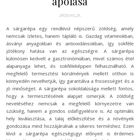
ápolása
2025.03.21.
A sárgarépa egy rendkívül népszerű zöldség, amely
nemcsak ízletes, hanem tápláló is. Gazdag vitaminokban,
ásványi anyagokban és antioxidánsokban, így sokféle
jótékony hatása van az egészségre. A sárgarépa
különösen kedvelt a gasztronómiában, mivel számos étel
alapanyaga lehet, és sokféleképpen felhasználható. A
megfelelő termesztési körülmények mellett otthon is
könnyedén nevelhetjük, így garantálva a frissességet és a
jó minőséget. A sárgarépa sokoldalúsága mellett fontos,
hogy a termesztésének alapjait ismerjük. A zöldség
neveléséhez nemcsak a megfelelő környezetre van
szükség, hanem a gondos odafigyelésre is. Az optimális
hely kiválasztása, a talaj előkészítése és a növények
gondozása mind hozzájárulnak a sikeres terméshez. Ezen
kívül a sárgarépa egészségügyi előnyeit is érdemes