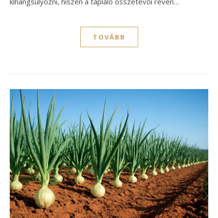
kihangsúlyozni, hiszen a tápláló összetevői révén…
TOVÁBB