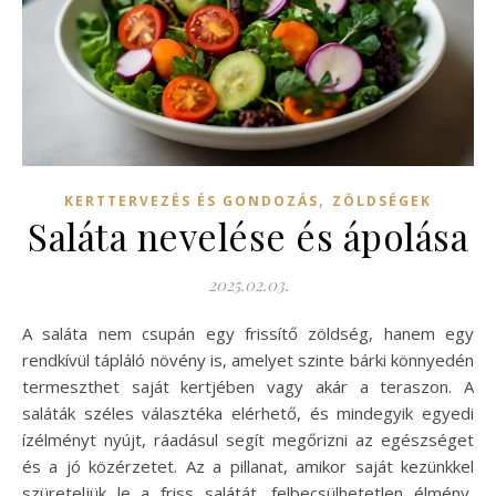
,
KERTTERVEZÉS ÉS GONDOZÁS
ZÖLDSÉGEK
Saláta nevelése és ápolása
2025.02.03.
A saláta nem csupán egy frissítő zöldség, hanem egy
rendkívül tápláló növény is, amelyet szinte bárki könnyedén
termeszthet saját kertjében vagy akár a teraszon. A
saláták széles választéka elérhető, és mindegyik egyedi
ízélményt nyújt, ráadásul segít megőrizni az egészséget
és a jó közérzetet. Az a pillanat, amikor saját kezünkkel
szüreteljük le a friss salátát, felbecsülhetetlen élmény,