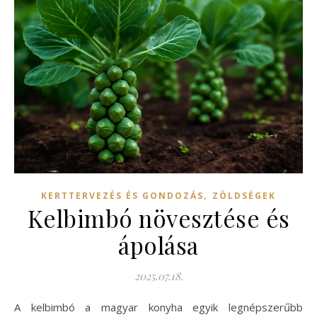
,
KERTTERVEZÉS ÉS GONDOZÁS
ZÖLDSÉGEK
Kelbimbó növesztése és
ápolása
2025.07.18.
A kelbimbó a magyar konyha egyik legnépszerűbb