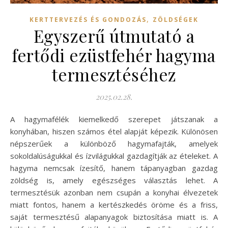
,
KERTTERVEZÉS ÉS GONDOZÁS
ZÖLDSÉGEK
Egyszerű útmutató a
fertődi ezüstfehér hagyma
termesztéséhez
2025.02.28.
A hagymafélék kiemelkedő szerepet játszanak a
konyhában, hiszen számos étel alapját képezik. Különösen
népszerűek a különböző hagymafajták, amelyek
sokoldalúságukkal és ízvilágukkal gazdagítják az ételeket. A
hagyma nemcsak ízesítő, hanem tápanyagban gazdag
zöldség is, amely egészséges választás lehet. A
termesztésük azonban nem csupán a konyhai élvezetek
miatt fontos, hanem a kertészkedés öröme és a friss,
saját termesztésű alapanyagok biztosítása miatt is. A