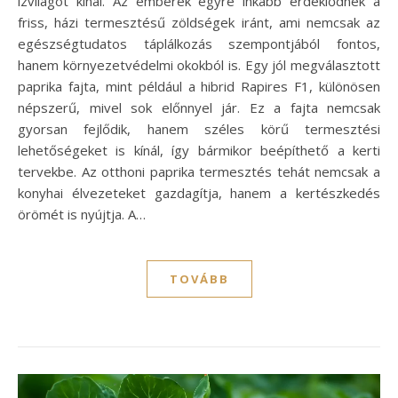
ízvilágot kínál. Az emberek egyre inkább érdeklődnek a
friss, házi termesztésű zöldségek iránt, ami nemcsak az
egészségtudatos táplálkozás szempontjából fontos,
hanem környezetvédelmi okokból is. Egy jól megválasztott
paprika fajta, mint például a hibrid Rapires F1, különösen
népszerű, mivel sok előnnyel jár. Ez a fajta nemcsak
gyorsan fejlődik, hanem széles körű termesztési
lehetőségeket is kínál, így bármikor beépíthető a kerti
tervekbe. Az otthoni paprika termesztés tehát nemcsak a
konyhai élvezeteket gazdagítja, hanem a kertészkedés
örömét is nyújtja. A…
TOVÁBB