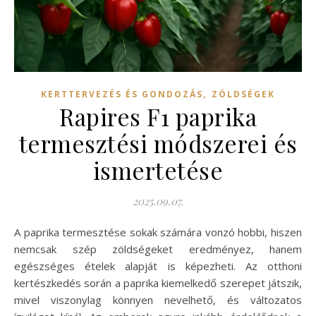
,
KERTTERVEZÉS ÉS GONDOZÁS
ZÖLDSÉGEK
Rapires F1 paprika
termesztési módszerei és
ismertetése
2025.09.07.
A paprika termesztése sokak számára vonzó hobbi, hiszen
nemcsak szép zöldségeket eredményez, hanem
egészséges ételek alapját is képezheti. Az otthoni
kertészkedés során a paprika kiemelkedő szerepet játszik,
mivel viszonylag könnyen nevelhető, és változatos