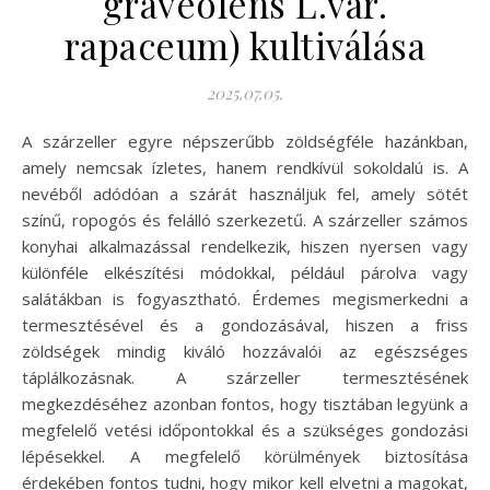
graveolens L.var.
rapaceum) kultiválása
2025.07.05.
A szárzeller egyre népszerűbb zöldségféle hazánkban,
amely nemcsak ízletes, hanem rendkívül sokoldalú is. A
nevéből adódóan a szárát használjuk fel, amely sötét
színű, ropogós és felálló szerkezetű. A szárzeller számos
konyhai alkalmazással rendelkezik, hiszen nyersen vagy
különféle elkészítési módokkal, például párolva vagy
salátákban is fogyasztható. Érdemes megismerkedni a
termesztésével és a gondozásával, hiszen a friss
zöldségek mindig kiváló hozzávalói az egészséges
táplálkozásnak. A szárzeller termesztésének
megkezdéséhez azonban fontos, hogy tisztában legyünk a
megfelelő vetési időpontokkal és a szükséges gondozási
lépésekkel. A megfelelő körülmények biztosítása
érdekében fontos tudni, hogy mikor kell elvetni a magokat,