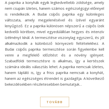
A paprika a konyhák egyik legkedveltebb zöldsége, amely
nem csupán ízletes, hanem számos egészségügyi előnnyel
is rendelkezik. A Budai csípős paprika egy különleges
változata, amely megjelenésével és ízével egyaránt
lenyűgöző. Ez a paprika különösen népszerű a csípős ízek
kedvelői körében, mivel egyedülállóan hegyes és intenzív
ízélményt kínál. A termesztése viszonylag egyszerű, és jól
alkalmazkodik a különböző környezeti feltételekhez. A
Budai csípős paprika termesztése során figyelembe kell
venni a megfelelő időzítést és a növény igényeit.
Szabadföldi termesztésre is alkalmas, így a kertészek
számára ideális választás lehet. A paprika nemcsak ízletes,
hanem tápláló is, így a friss paprika nemcsak a konyhát,
hanem az egészséges étrendet is gazdagítja. A következő
bekezdésekben részletesebben bemutatjuk…
TOVÁBB