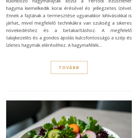
különböző hagymafajták közül a Fertődi ezüstfehér
hagyma kiemelkedik korai érésével és jellegzetes ízével.
Ennek a fajtának a termesztése ugyanakkor kihívásokkal is
járhat, mivel megfelelő technikákra van szükség a sikeres
növekedéshez és a betakarításhoz. A megfelelő
talajkezelés és a gondos ápolás kulcsfontosságú a szép és
ízletes hagymák eléréséhez. A hagymafélék…
TOVÁBB