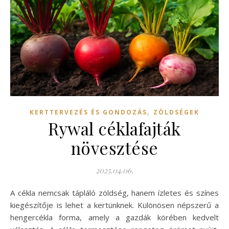
,
KERTTERVEZÉS ÉS GONDOZÁS
ZÖLDSÉGEK
Rywal céklafajták
növesztése
2025.04.06.
A cékla nemcsak tápláló zöldség, hanem ízletes és színes
kiegészítője is lehet a kertünknek. Különösen népszerű a
hengercékla forma, amely a gazdák körében kedvelt