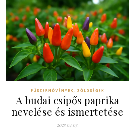
,
FŰSZERNÖVÉNYEK
ZÖLDSÉGEK
A budai csípős paprika
nevelése és ismertetése
2025.04.03.