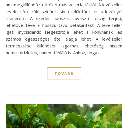
ami megkülönbözteti őket más zellerfajtáktól. A levélzeller
levelei sötétzöld színűek, sima felületűek, és a levélnyél
kisméretű. A szedési időszak tavasztól őszig terjed,
lehetővé téve a hosszú távú betakarítást. A levélzeller
igazi ínycsiklandó kiegészítője lehet a konyhának, és
számos egészséges étel alapja lehet. A levélzeller
termesztése különösen izgalmas lehetőség, hiszen
nemcsak ízletes, hanem tápláló is. Ahhoz, hogy a…
TOVÁBB