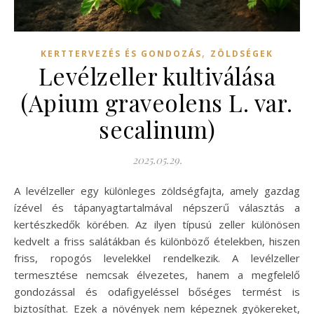
,
KERTTERVEZÉS ÉS GONDOZÁS
ZÖLDSÉGEK
Levélzeller kultiválása
(Apium graveolens L. var.
secalinum)
2025.05.29.
A levélzeller egy különleges zöldségfajta, amely gazdag
ízével és tápanyagtartalmával népszerű választás a
kertészkedők körében. Az ilyen típusú zeller különösen
kedvelt a friss salátákban és különböző ételekben, hiszen
friss, ropogós levelekkel rendelkezik. A levélzeller
termesztése nemcsak élvezetes, hanem a megfelelő
gondozással és odafigyeléssel bőséges termést is
biztosíthat. Ezek a növények nem képeznek gyökereket,