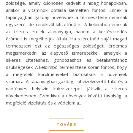
zöldsége, amely különösen kedvelt a hideg hónapokban,
amikor a vitaminok pótlása kiemelten fontos. Ennek a
tápanyagban gazdag növénynek a termesztése nemcsak
egyszerű, de rendkívül kifizetődő is. A kelbimbó nemcsak
az ízletes ételek alapanyaga, hanem a kertészkedés
örömeit is megélhetjük általa. Ha szeretnéd saját magad
termeszteni ezt az egészséges zöldséget, érdemes
megismerkedni az alapvető ismeretekkel, amelyek a
sikeres ültetéshez, gondozáshoz és betakarításhoz
szükségesek. A kelbimbó termesztése során fontos, hogy
a megfelelő körülményeket biztosítsuk a növények
számára. A tápanyagban gazdag, jól vízelvezető talaj és a
napfényes helyszín kulcsszerepet játszik a sikeres
növekedésben. Ezen kívül a növények közötti távolság, a
megfelelő vízellátás és a védelem a…
TOVÁBB