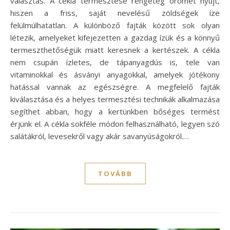
választás. A cékla termesztése rengeteg örömet nyújt,
hiszen a friss, saját nevelésű zöldségek íze
felülmúlhatatlan. A különböző fajták között sok olyan
létezik, amelyeket kifejezetten a gazdag ízük és a könnyű
termeszthetőségük miatt keresnek a kertészek. A cékla
nem csupán ízletes, de tápanyagdús is, tele van
vitaminokkal és ásványi anyagokkal, amelyek jótékony
hatással vannak az egészségre. A megfelelő fajták
kiválasztása és a helyes termesztési technikák alkalmazása
segíthet abban, hogy a kertünkben bőséges termést
érjünk el. A cékla sokféle módon felhasználható, legyen szó
salátákról, levesekről vagy akár savanyúságokról.…
TOVÁBB