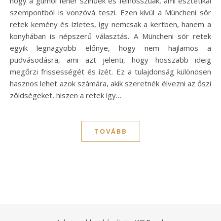
hogy a gumói fehér színűek és félhosszúak, ami esztétikai
szempontból is vonzóvá teszi. Ezen kívül a Müncheni sör
retek kemény és ízletes, így nemcsak a kertben, hanem a
konyhában is népszerű választás. A Müncheni sör retek
egyik legnagyobb előnye, hogy nem hajlamos a
pudvásodásra, ami azt jelenti, hogy hosszabb ideig
megőrzi frissességét és ízét. Ez a tulajdonság különösen
hasznos lehet azok számára, akik szeretnék élvezni az őszi
zöldségeket, hiszen a retek így…
TOVÁBB