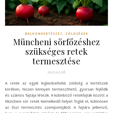
,
BALKONKERTÉSZET
ZÖLDSÉGEK
Müncheni sörfőzéshez
szükséges retek
termesztése
2025.02.08.
A retek az egyik legkedveltebb zöldség a kertészek
körében, hiszen könnyen termeszthető, gyorsan fejlődik
és számos fajtája létezik. A különböző retekfajták között a
Müncheni sör retek kiemelkedő helyet foglal el, különösen
az őszi termesztés szempontjából. A fajtára jellemző,