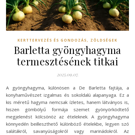
,
KERTTERVEZÉS ÉS GONDOZÁS
ZÖLDSÉGEK
Barletta gyöngyhagyma
termesztésének titkai
2025.09.07.
A gyöngyhagyma, különösen a De Barletta fajtája, a
konyhaművészet izgalmas és sokoldalú alapanyaga. Ez a
kis méretű hagyma nemcsak ízletes, hanem látványos is,
hiszen gömbölyű formája szemet gyönyörködtető
megjelenést kölcsönöz az ételeknek. A gyöngyhagyma
könnyedén beilleszthető különböző ételekbe, legyen szó
salátákról, savanyúságokról vagy marinádokról. Az