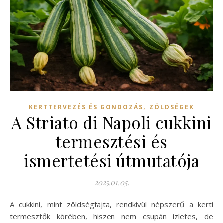
,
KERTTERVEZÉS ÉS GONDOZÁS
ZÖLDSÉGEK
A Striato di Napoli cukkini
termesztési és
ismertetési útmutatója
2025.01.05.
A cukkini, mint zöldségfajta, rendkívül népszerű a kerti
termesztők körében, hiszen nem csupán ízletes, de