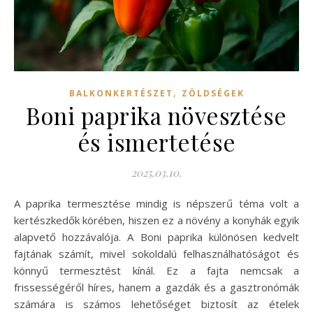
,
BALKONKERTÉSZET
ZÖLDSÉGEK
Boni paprika növesztése
és ismertetése
2025.03.10.
A paprika termesztése mindig is népszerű téma volt a
kertészkedők körében, hiszen ez a növény a konyhák egyik
alapvető hozzávalója. A Boni paprika különösen kedvelt
fajtának számít, mivel sokoldalú felhasználhatóságot és
könnyű termesztést kínál. Ez a fajta nemcsak a
frissességéről híres, hanem a gazdák és a gasztronómák
számára is számos lehetőséget biztosít az ételek