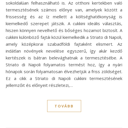
sokoldalúan felhasználható is. Az otthoni kertekben való
termesztésének számos előnye van, amelyek között a
frissesség és az íz mellett a költséghatékonyság is
kiemelkedő szerepet játszik. A cukkini ideális választás,
hiszen könnyen nevelhető és bőséges hozamot biztosít. A
cukkini különböző fajtái közül kiemelkedik a Striato di Napoli,
amely középkorai szabadföldi fajtaként elismert. Az
indátlan növények nevelése egyszerű, így akár kezdő
kertészek is bátran belevághatnak a termesztésébe. A
Striato di Napoli folyamatos termést hoz, így a nyári
hónapok során folyamatosan élvezhetjük a friss zöldséget.
Ez a cikk a Striato di Napoli cukkini termesztésének
jellemzőit és előnyeit részletezi,…
TOVÁBB