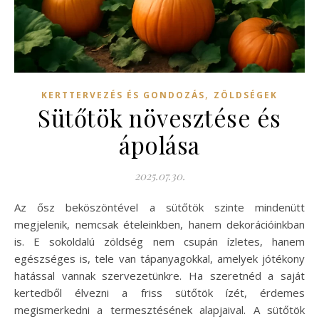
,
KERTTERVEZÉS ÉS GONDOZÁS
ZÖLDSÉGEK
Sütőtök növesztése és
ápolása
2025.07.30.
Az ősz beköszöntével a sütőtök szinte mindenütt
megjelenik, nemcsak ételeinkben, hanem dekorációinkban
is. E sokoldalú zöldség nem csupán ízletes, hanem
egészséges is, tele van tápanyagokkal, amelyek jótékony
hatással vannak szervezetünkre. Ha szeretnéd a saját
kertedből élvezni a friss sütőtök ízét, érdemes
megismerkedni a termesztésének alapjaival. A sütőtök