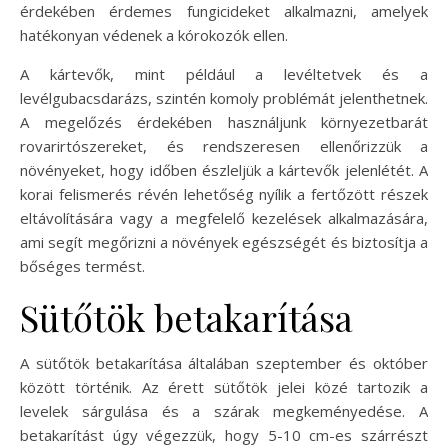
érdekében érdemes fungicideket alkalmazni, amelyek
hatékonyan védenek a kórokozók ellen.
A kártevők, mint például a levéltetvek és a
levélgubacsdarázs, szintén komoly problémát jelenthetnek.
A megelőzés érdekében használjunk környezetbarát
rovarirtószereket, és rendszeresen ellenőrizzük a
növényeket, hogy időben észleljük a kártevők jelenlétét. A
korai felismerés révén lehetőség nyílik a fertőzött részek
eltávolítására vagy a megfelelő kezelések alkalmazására,
ami segít megőrizni a növények egészségét és biztosítja a
bőséges termést.
Sütőtök betakarítása
A sütőtök betakarítása általában szeptember és október
között történik. Az érett sütőtök jelei közé tartozik a
levelek sárgulása és a szárak megkeményedése. A
betakarítást úgy végezzük, hogy 5-10 cm-es szárrészt