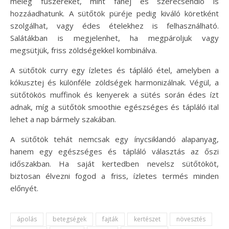
meleg fűszereket, mint fahéj és szerecsendió is
hozzáadhatunk. A sütőtök püréje pedig kiváló köretként
szolgálhat, vagy édes ételekhez is felhasználható.
Salátákban is megjelenhet, ha megpároljuk vagy
megsütjük, friss zöldségekkel kombinálva.
A sütőtök curry egy ízletes és tápláló étel, amelyben a
kókusztej és különféle zöldségek harmonizálnak. Végül, a
sütőtökös muffinok és kenyerek a sütés során édes ízt
adnak, míg a sütőtök smoothie egészséges és tápláló ital
lehet a nap bármely szakában.
A sütőtök tehát nemcsak egy ínycsiklandó alapanyag,
hanem egy egészséges és tápláló választás az őszi
időszakban. Ha saját kertedben nevelsz sütőtököt,
biztosan élvezni fogod a friss, ízletes termés minden
előnyét.
ápolás
betegségek
fajták
kertészet
növesztés