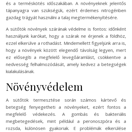
és a terméskötés időszakában. A növényeknek jelentős
tápanyagra van szükségük, ezért érdemes nitrogénben
gazdag trágyát használni a talaj megtermékenyítésére.
A sütőtök növények szárának védelme is fontos: időnként
használjunk karókat, hogy a szárak ne érjenek a földhöz,
ezzel elkerülve a rothadást. Mindemellett figyeljünk arra is,
hogy a növények között elegendő távolság legyen, mert
ez elősegíti a megfelelő levegőáramlást, csökkentve a
nedvesség felhalmozódását, amely kedvez a betegségek
kialakulásának.
Növényvédelem
A sütőtök termesztése során számos kártevő és
betegség fenyegetheti a növényeket, ezért fontos a
megfelelő védekezés. A gombás és bakteriális
megbetegedések, mint például a peronoszpóra és a
rozsda, különösen gyakoriak. E problémák elkerülése