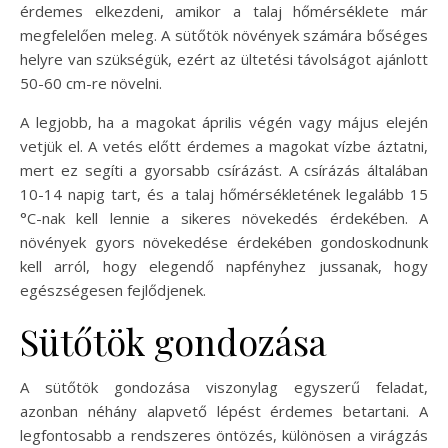
érdemes elkezdeni, amikor a talaj hőmérséklete már
megfelelően meleg. A sütőtök növények számára bőséges
helyre van szükségük, ezért az ültetési távolságot ajánlott
50-60 cm-re növelni.
A legjobb, ha a magokat április végén vagy május elején
vetjük el. A vetés előtt érdemes a magokat vízbe áztatni,
mert ez segíti a gyorsabb csírázást. A csírázás általában
10-14 napig tart, és a talaj hőmérsékletének legalább 15
°C-nak kell lennie a sikeres növekedés érdekében. A
növények gyors növekedése érdekében gondoskodnunk
kell arról, hogy elegendő napfényhez jussanak, hogy
egészségesen fejlődjenek.
Sütőtök gondozása
A sütőtök gondozása viszonylag egyszerű feladat,
azonban néhány alapvető lépést érdemes betartani. A
legfontosabb a rendszeres öntözés, különösen a virágzás