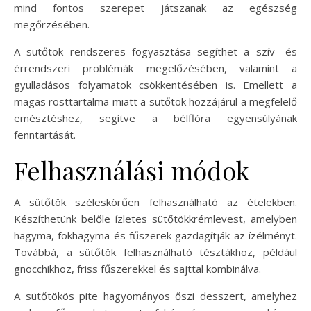
mind fontos szerepet játszanak az egészség
megőrzésében.
A sütőtök rendszeres fogyasztása segíthet a szív- és
érrendszeri problémák megelőzésében, valamint a
gyulladásos folyamatok csökkentésében is. Emellett a
magas rosttartalma miatt a sütőtök hozzájárul a megfelelő
emésztéshez, segítve a bélflóra egyensúlyának
fenntartását.
Felhasználási módok
A sütőtök széleskörűen felhasználható az ételekben.
Készíthetünk belőle ízletes sütőtökkrémlevest, amelyben
hagyma, fokhagyma és fűszerek gazdagítják az ízélményt.
Továbbá, a sütőtök felhasználható tésztákhoz, például
gnocchikhoz, friss fűszerekkel és sajttal kombinálva.
A sütőtökös pite hagyományos őszi desszert, amelyhez