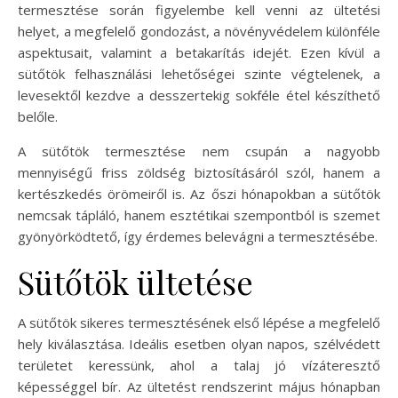
termesztése során figyelembe kell venni az ültetési
helyet, a megfelelő gondozást, a növényvédelem különféle
aspektusait, valamint a betakarítás idejét. Ezen kívül a
sütőtök felhasználási lehetőségei szinte végtelenek, a
levesektől kezdve a desszertekig sokféle étel készíthető
belőle.
A sütőtök termesztése nem csupán a nagyobb
mennyiségű friss zöldség biztosításáról szól, hanem a
kertészkedés örömeiről is. Az őszi hónapokban a sütőtök
nemcsak tápláló, hanem esztétikai szempontból is szemet
gyönyörködtető, így érdemes belevágni a termesztésébe.
Sütőtök ültetése
A sütőtök sikeres termesztésének első lépése a megfelelő
hely kiválasztása. Ideális esetben olyan napos, szélvédett
területet keressünk, ahol a talaj jó vízáteresztő
képességgel bír. Az ültetést rendszerint május hónapban