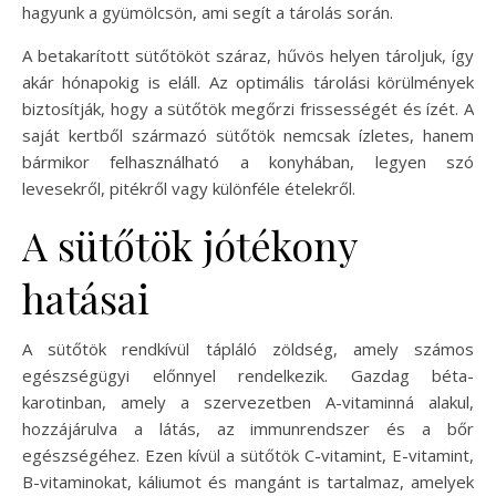
hagyunk a gyümölcsön, ami segít a tárolás során.
A betakarított sütőtököt száraz, hűvös helyen tároljuk, így
akár hónapokig is eláll. Az optimális tárolási körülmények
biztosítják, hogy a sütőtök megőrzi frissességét és ízét. A
saját kertből származó sütőtök nemcsak ízletes, hanem
bármikor felhasználható a konyhában, legyen szó
levesekről, pitékről vagy különféle ételekről.
A sütőtök jótékony
hatásai
A sütőtök rendkívül tápláló zöldség, amely számos
egészségügyi előnnyel rendelkezik. Gazdag béta-
karotinban, amely a szervezetben A-vitaminná alakul,
hozzájárulva a látás, az immunrendszer és a bőr
egészségéhez. Ezen kívül a sütőtök C-vitamint, E-vitamint,
B-vitaminokat, káliumot és mangánt is tartalmaz, amelyek