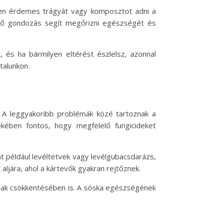
etben érdemes trágyát vagy komposztot adni a
lelő gondozás segít megőrizni egészségét és
 és ha bármilyen eltérést észlelsz, azonnal
talunkon.
A leggyakoribb problémák közé tartoznak a
ében fontos, hogy megfelelő fungicideket
t például levéltetvek vagy levélgubacsdarázs,
aljára, ahol a kártevők gyakran rejtőznek.
ak csökkentésében is. A sóska egészségének