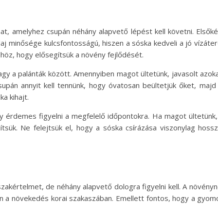
t, amelyhez csupán néhány alapvető lépést kell követni. Elsőké
laj minősége kulcsfontosságú, hiszen a sóska kedveli a jó vízát
höz, hogy elősegítsük a növény fejlődését.
gy a palánták között. Amennyiben magot ültetünk, javasolt azoka
 csupán annyit kell tennünk, hogy óvatosan beültetjük őket, ma
a kihajt.
, így érdemes figyelni a megfelelő időpontokra. Ha magot ültetünk
őzítsük. Ne felejtsük el, hogy a sóska csírázása viszonylag hos
kértelmet, de néhány alapvető dologra figyelni kell. A növényne
 a növekedés korai szakaszában. Emellett fontos, hogy a gyomoka