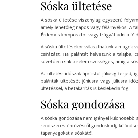
Sóska ültetése
A sóska ültetése viszonylag egyszerű folyama
amely lehetőleg napos vagy félárnyékos. A ta
Érdemes komposztot vagy trágyát adni a föld
A sóska ültetésekor választhatunk a magok va
csírázást. Ha palántát helyezünk a talajba,
követően csak türelem szükséges, amíg a sósk
Az ültetési időszak áprilistól júliusig terjed
palánták ültetését júniusra vagy júliusra id
ültetéssel, a betakarítás is késlekedni fog.
Sóska gondozása
A sóska gondozása nem igényel különösebb sza
rendszeres öntözésről gondoskodj, különösen
tápanyagokat a sóskától.