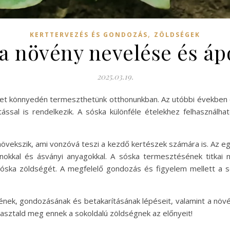
,
KERTTERVEZÉS ÉS GONDOZÁS
ZÖLDSÉGEK
a növény nevelése és áp
2025.03.19.
lyet könnyedén termeszthetünk otthonunkban. Az utóbbi években 
sal is rendelkezik. A sóska különféle ételekhez felhasználhat
 növekszik, ami vonzóvá teszi a kezdő kertészek számára is. Az
minokkal és ásványi anyagokkal. A sóska termesztésének titkai
sóska zöldségét. A megfelelő gondozás és figyelem mellett a
ek, gondozásának és betakarításának lépéseit, valamint a növén
pasztald meg ennek a sokoldalú zöldségnek az előnyeit!