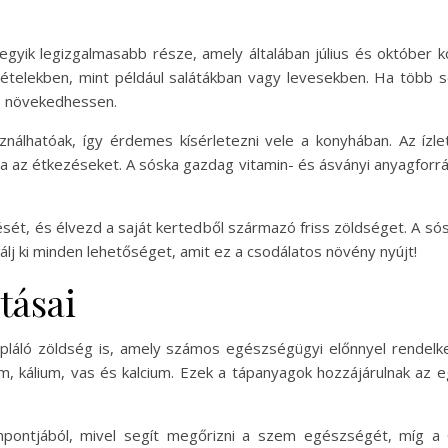
gyik legizgalmasabb része, amely általában július és október k
ző ételekben, mint például salátákban vagy levesekben. Ha több
b növekedhessen.
sználhatóak, így érdemes kísérletezni vele a konyhában. Az ízl
bja az étkezéseket. A sóska gazdag vitamin- és ásványi anyagforr
ését, és élvezd a saját kertedből származó friss zöldséget. A s
lj ki minden lehetőséget, amit ez a csodálatos növény nyújt!
tásai
pláló zöldség is, amely számos egészségügyi előnnyel rendelke
m, kálium, vas és kalcium. Ezek a tápanyagok hozzájárulnak az
mpontjából, mivel segít megőrizni a szem egészségét, míg a C