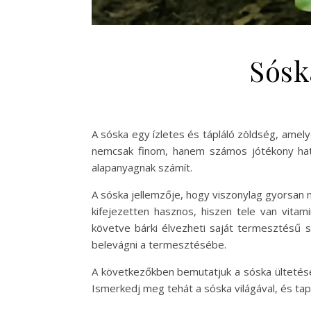
Sósk
A sóska egy ízletes és tápláló zöldség, ame
nemcsak finom, hanem számos jótékony hatás
alapanyagnak számít.
A sóska jellemzője, hogy viszonylag gyorsan
kifejezetten hasznos, hiszen tele van vita
követve bárki élvezheti saját termesztésű 
belevágni a termesztésébe.
A következőkben bemutatjuk a sóska ültetésén
Ismerkedj meg tehát a sóska világával, és ta