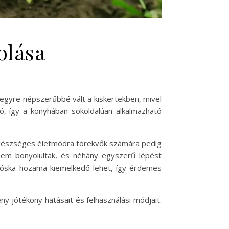
olása
egyre népszerűbbé vált a kiskertekben, mivel
ó, így a konyhában sokoldalúan alkalmazható
 egészséges életmódra törekvők számára pedig
 nem bonyolultak, és néhány egyszerű lépést
 sóska hozama kiemelkedő lehet, így érdemes
y jótékony hatásait és felhasználási módjait.