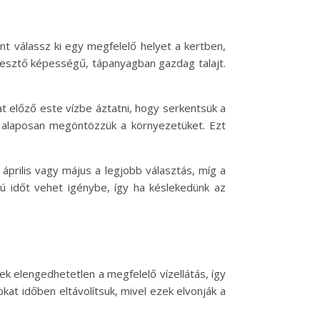
nt válassz ki egy megfelelő helyet a kertben,
eresztő képességű, tápanyagban gazdag talajt.
t előző este vízbe áztatni, hogy serkentsük a
jd alaposan megöntözzük a környezetüket. Ezt
, április vagy május a legjobb választás, míg a
szú időt vehet igénybe, így ha késlekedünk az
k elengedhetetlen a megfelelő vízellátás, így
t időben eltávolítsuk, mivel ezek elvonják a