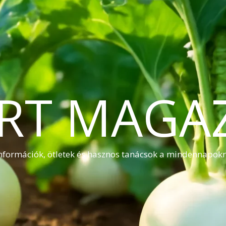
RT MAGA
nformációk, ötletek és hasznos tanácsok a mindennapok