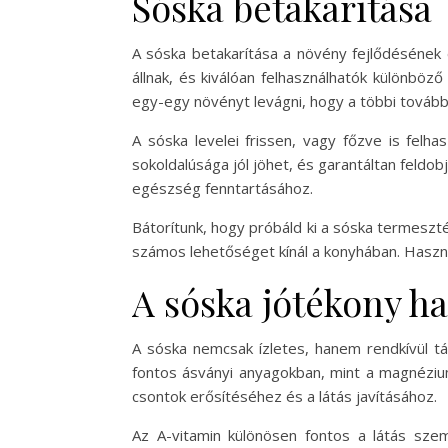
Sóska betakarítása
A sóska betakarítása a növény fejlődésének e
állnak, és kiválóan felhasználhatók különbö
egy-egy növényt levágni, hogy a többi továb
A sóska levelei frissen, vagy főzve is felha
sokoldalúsága jól jöhet, és garantáltan feldo
egészség fenntartásához.
Bátorítunk, hogy próbáld ki a sóska termeszt
számos lehetőséget kínál a konyhában. Haszná
A sóska jótékony ha
A sóska nemcsak ízletes, hanem rendkívül tá
fontos ásványi anyagokban, mint a magnéziu
csontok erősítéséhez és a látás javításához.
Az A-vitamin különösen fontos a látás sze