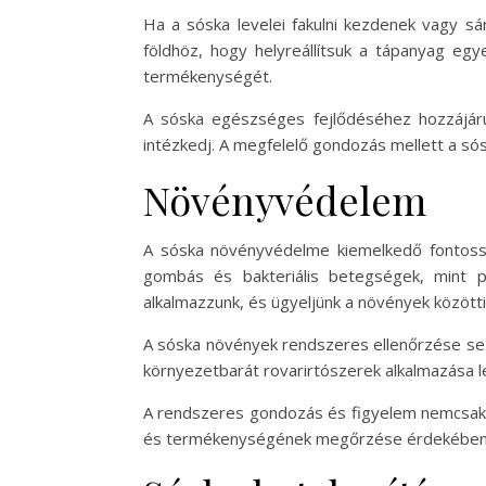
Ha a sóska levelei fakulni kezdenek vagy sá
földhöz, hogy helyreállítsuk a tápanyag eg
termékenységét.
A sóska egészséges fejlődéséhez hozzájárul
intézkedj. A megfelelő gondozás mellett a s
Növényvédelem
A sóska növényvédelme kiemelkedő fontoss
gombás és bakteriális betegségek, mint 
alkalmazzunk, és ügyeljünk a növények közötti
A sóska növények rendszeres ellenőrzése segí
környezetbarát rovarirtószerek alkalmazása leh
A rendszeres gondozás és figyelem nemcsak
és termékenységének megőrzése érdekében f