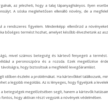
rgulnak, az jelezheti, hogy a talaj tápanyaghiányos. Ilyen es
yensúlyt. A sóska meglehetősen ellenálló növény, de a megfe
 a rendszeres figyelem. Mindenképp ellenőrizd a növényeket,
óska bőséges termést hozhat, amelyet később élvezhetünk az asz
ágú, mivel számos betegség és kártevő fenyegeti a termést. 
például a peronoszpóra és a rozsda. Ezek megelőzése érdek
 távolságra, hogy biztosítsuk a megfelelő levegőáramlást.
t időben észlelni a problémákat. Ha kártevőkkel találkozunk, min
et a legjobb megoldás. Az is lényeges, hogy figyeljünk a levelek 
 a betegségek megelőzésében segít, hanem a kártevők hatásain
ontos, hogy aktívan részt vegyünk a növények védelmében.