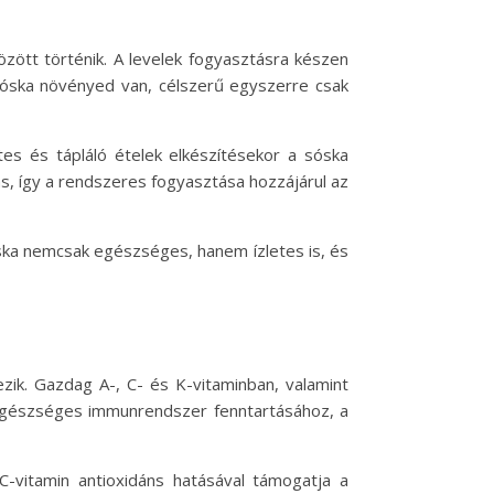
özött történik. A levelek fogyasztásra készen
 sóska növényed van, célszerű egyszerre csak
etes és tápláló ételek elkészítésekor a sóska
ás, így a rendszeres fogyasztása hozzájárul az
óska nemcsak egészséges, hanem ízletes is, és
zik. Gazdag A-, C- és K-vitaminban, valamint
 egészséges immunrendszer fenntartásához, a
-vitamin antioxidáns hatásával támogatja a