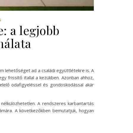
S
: a legjobb
nálata
m lehetőséget ad a családi együttlétekre is. A
 frissítő itallal a kezükben. Azonban ahhoz,
lelő odafigyeléssel és gondoskodással akár
nélkülözhetetlen. A rendszeres karbantartás
számára. A következőkben bemutatjuk, hogyan