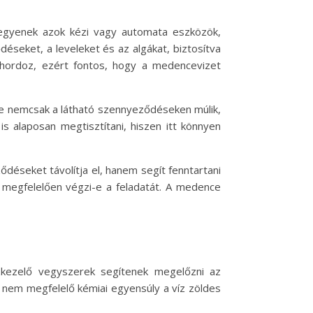
legyenek azok kézi vagy automata eszközök,
seket, a leveleket és az algákat, biztosítva
s hordoz, ezért fontos, hogy a medencevizet
ége nemcsak a látható szennyeződéseken múlik,
s alaposan megtisztítani, hiszen itt könnyen
éseket távolítja el, hanem segít fenntartani
y megfelelően végzi-e a feladatát. A medence
ízkezelő vegyszerek segítenek megelőzni az
a nem megfelelő kémiai egyensúly a víz zöldes