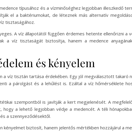
 medence típusához és a vízminőséghez legjobban illeszkedő ter
ítják el a baktériumokat, de léteznek más alternatív megoldá
íz tisztaságához.
eges. A víz állapotától függően érdemes hetente ellenőrizni a v
ak a víz tisztaságát biztosítja, hanem a medence anyagána
édelem és kényelem
 a víz tisztán tartása érdekében. Egy jól megválasztott takaró 
nti a párolgást és a lehűlést is. Ezáltal a víz hőmérséklete h
tétikai szempontból is javítják a kert megjelenését. A megfele
, hogy a lehető legjobban védje a medencét. A téli hónapokba
l és a szennyeződésektől.
n kényelmet biztosít, hanem jelentős mértékben hozzájárul a m