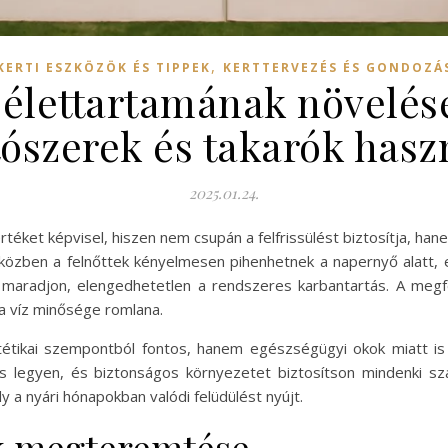
,
KERTI ESZKÖZÖK ÉS TIPPEK
KERTTERVEZÉS ÉS GONDOZÁ
lettartamának növelése
ítószerek és takarók hasz
2025.01.24.
téket képvisel, hiszen nem csupán a felfrissülést biztosítja, hane
zben a felnőttek kényelmesen pihenhetnek a napernyő alatt, egy
maradjon, elengedhetetlen a rendszeres karbantartás. A megfe
 a víz minősége romlana.
tikai szempontból fontos, hanem egészségügyi okok miatt is 
es legyen, és biztonságos környezetet biztosítson mindenki 
ly a nyári hónapokban valódi felüdülést nyújt.
pok megteremtése