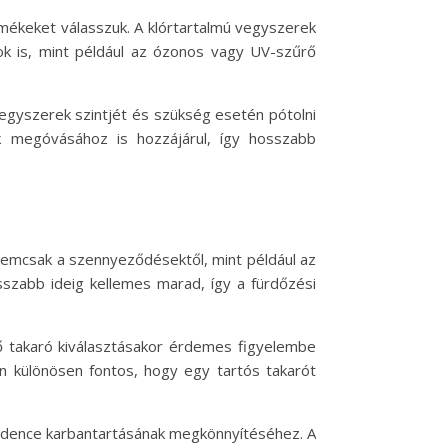
mékeket válasszuk. A klórtartalmú vegyszerek
sok is, mint például az ózonos vagy UV-szűrő
egyszerek szintjét és szükség esetén pótolni
k megóvásához is hozzájárul, így hosszabb
nemcsak a szennyeződésektől, mint például az
osszabb ideig kellemes marad, így a fürdőzési
lő takaró kiválasztásakor érdemes figyelembe
n különösen fontos, hogy egy tartós takarót
edence karbantartásának megkönnyítéséhez. A