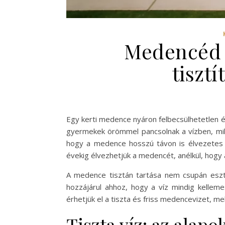
Medencéd é
tiszt
Egy kerti medence nyáron felbecsülhetetlen ér
gyermekek örömmel pancsolnak a vízben, mikö
hogy a medence hosszú távon is élvezetes 
évekig élvezhetjük a medencét, anélkül, hogy
A medence tisztán tartása nem csupán eszté
hozzájárul ahhoz, hogy a víz mindig kellem
érhetjük el a tiszta és friss medencevizet, me
Tiszta víz: az ala