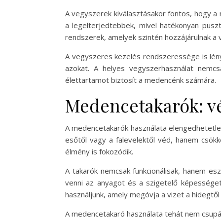
A vegyszerek kiválasztásakor fontos, hogy a
a legelterjedtebbek, mivel hatékonyan puszt
rendszerek, amelyek szintén hozzájárulnak a v
A vegyszeres kezelés rendszeressége is lény
azokat. A helyes vegyszerhasználat nemcs
élettartamot biztosít a medencénk számára.
Medencetakarók: v
A medencetakarók használata elengedhetetlen
esőtől vagy a falevelektől véd, hanem csökke
élmény is fokozódik.
A takarók nemcsak funkcionálisak, hanem esz
venni az anyagot és a szigetelő képességet
használjunk, amely megóvja a vizet a hidegtő
A medencetakaró használata tehát nem csupá