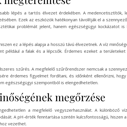
osabb lépés a tartós élvezet érdekében. A medencetisztítók, 
ésében. Ezek az eszközök hatékonyan távolítják el a szennyeződé
sztétikai problémát jelent, hanem egészségügyi kockázatot i
hiszen ez a lépés alapja a hosszú távú élvezetnek. A víz minős
 például a falak és a lépcsők. Érdemes ezeket a területeket i
ndszeres szűrés. A megfelelő szűrőrendszer nemcsak a szennyeződ
sére érdemes figyelmet fordítani, és időnként ellenőrizni, hog
anem egészségügyi szempontból is elengedhetetlen.
 minőségének megőrzése
engedhetetlen a megfelelő vegyszerhasználat. A különböző v
dását. A pH-érték fenntartása szintén kulcsfontosságú, hiszen 
hoz vezethet.