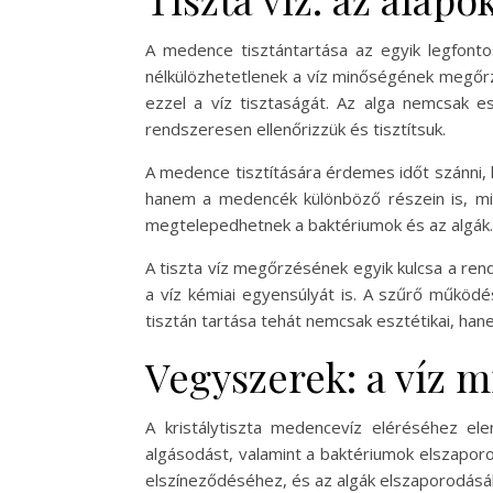
A medence tisztántartása az egyik legfont
nélkülözhetetlenek a víz minőségének megőrz
ezzel a víz tisztaságát. Az alga nemcsak e
rendszeresen ellenőrizzük és tisztítsuk.
A medence tisztítására érdemes időt szánni, 
hanem a medencék különböző részein is, mint
megtelepedhetnek a baktériumok és az algák.
A tiszta víz megőrzésének egyik kulcsa a re
a víz kémiai egyensúlyát is. A szűrő működé
tisztán tartása tehát nemcsak esztétikai, h
Vegyszerek: a víz
A kristálytiszta medencevíz eléréséhez el
algásodást, valamint a baktériumok elszaporo
elszíneződéséhez, és az algák elszaporodásá