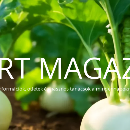
RT MAGA
nformációk, ötletek és hasznos tanácsok a mindennapok