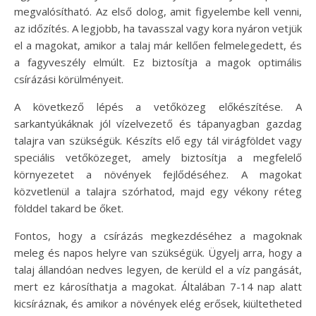
megvalósítható. Az első dolog, amit figyelembe kell venni,
az időzítés. A legjobb, ha tavasszal vagy kora nyáron vetjük
el a magokat, amikor a talaj már kellően felmelegedett, és
a fagyveszély elmúlt. Ez biztosítja a magok optimális
csírázási körülményeit.
A következő lépés a vetőközeg előkészítése. A
sarkantyúkáknak jól vízelvezető és tápanyagban gazdag
talajra van szükségük. Készíts elő egy tál virágföldet vagy
speciális vetőközeget, amely biztosítja a megfelelő
környezetet a növények fejlődéséhez. A magokat
közvetlenül a talajra szórhatod, majd egy vékony réteg
földdel takard be őket.
Fontos, hogy a csírázás megkezdéséhez a magoknak
meleg és napos helyre van szükségük. Ügyelj arra, hogy a
talaj állandóan nedves legyen, de kerüld el a víz pangását,
mert ez károsíthatja a magokat. Általában 7-14 nap alatt
kicsíráznak, és amikor a növények elég erősek, kiültetheted