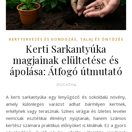
,
KERTTERVEZÉS ÉS GONDOZÁS
TALAJ ÉS ÖNTÖZÉS
Kerti Sarkantyúka
magjainak elültetése és
ápolása: Átfogó útmutató
2025.07.04.
A kerti sarkantyúka egy lenyűgöző és sokoldalú növény,
amely különleges varázst adhat bármilyen kertnek,
erkélynek vagy terasznak. Színes virágai és ízletes levelei
nemcsak esztétikai élményt nyújtanak, hanem számos
kertész számára praktikus előnyöket is kínálnak. Ez a gyors