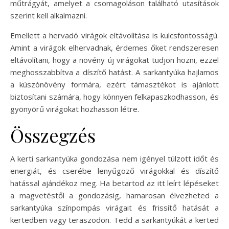
műtrágyát, amelyet a csomagoláson található utasítások
szerint kell alkalmazni.
Emellett a hervadó virágok eltávolítása is kulcsfontosságú.
Amint a virágok elhervadnak, érdemes őket rendszeresen
eltávolítani, hogy a növény új virágokat tudjon hozni, ezzel
meghosszabbítva a díszítő hatást. A sarkantyúka hajlamos
a kúszónövény formára, ezért támasztékot is ajánlott
biztosítani számára, hogy könnyen felkapaszkodhasson, és
gyönyörű virágokat hozhasson létre.
Összegzés
A kerti sarkantyúka gondozása nem igényel túlzott időt és
energiát, és cserébe lenyűgöző virágokkal és díszítő
hatással ajándékoz meg. Ha betartod az itt leírt lépéseket
a magvetéstől a gondozásig, hamarosan élvezheted a
sarkantyúka színpompás virágait és frissítő hatását a
kertedben vagy teraszodon. Tedd a sarkantyúkát a kerted