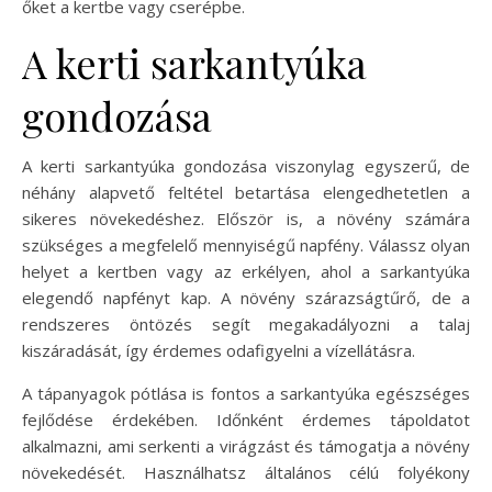
őket a kertbe vagy cserépbe.
A kerti sarkantyúka
gondozása
A kerti sarkantyúka gondozása viszonylag egyszerű, de
néhány alapvető feltétel betartása elengedhetetlen a
sikeres növekedéshez. Először is, a növény számára
szükséges a megfelelő mennyiségű napfény. Válassz olyan
helyet a kertben vagy az erkélyen, ahol a sarkantyúka
elegendő napfényt kap. A növény szárazságtűrő, de a
rendszeres öntözés segít megakadályozni a talaj
kiszáradását, így érdemes odafigyelni a vízellátásra.
A tápanyagok pótlása is fontos a sarkantyúka egészséges
fejlődése érdekében. Időnként érdemes tápoldatot
alkalmazni, ami serkenti a virágzást és támogatja a növény
növekedését. Használhatsz általános célú folyékony