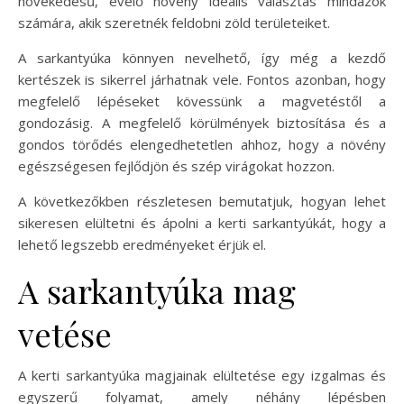
növekedésű, évelő növény ideális választás mindazok
számára, akik szeretnék feldobni zöld területeiket.
A sarkantyúka könnyen nevelhető, így még a kezdő
kertészek is sikerrel járhatnak vele. Fontos azonban, hogy
megfelelő lépéseket kövessünk a magvetéstől a
gondozásig. A megfelelő körülmények biztosítása és a
gondos törődés elengedhetetlen ahhoz, hogy a növény
egészségesen fejlődjön és szép virágokat hozzon.
A következőkben részletesen bemutatjuk, hogyan lehet
sikeresen elültetni és ápolni a kerti sarkantyúkát, hogy a
lehető legszebb eredményeket érjük el.
A sarkantyúka mag
vetése
A kerti sarkantyúka magjainak elültetése egy izgalmas és
egyszerű folyamat, amely néhány lépésben