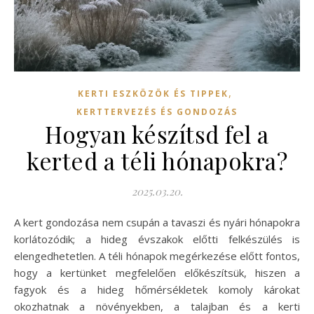
,
KERTI ESZKÖZÖK ÉS TIPPEK
KERTTERVEZÉS ÉS GONDOZÁS
Hogyan készítsd fel a
kerted a téli hónapokra?
2025.03.20.
A kert gondozása nem csupán a tavaszi és nyári hónapokra
korlátozódik; a hideg évszakok előtti felkészülés is
elengedhetetlen. A téli hónapok megérkezése előtt fontos,
hogy a kertünket megfelelően előkészítsük, hiszen a
fagyok és a hideg hőmérsékletek komoly károkat
okozhatnak a növényekben, a talajban és a kerti