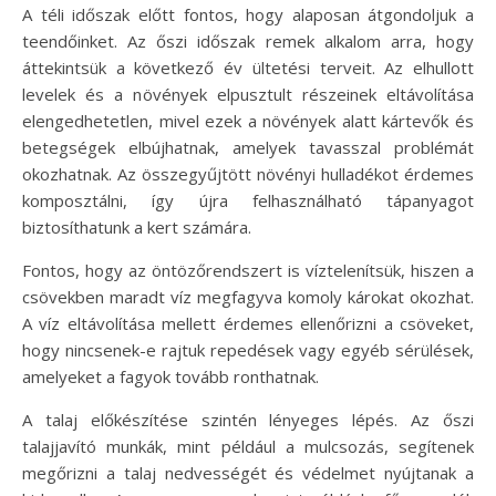
A téli időszak előtt fontos, hogy alaposan átgondoljuk a
teendőinket. Az őszi időszak remek alkalom arra, hogy
áttekintsük a következő év ültetési terveit. Az elhullott
levelek és a növények elpusztult részeinek eltávolítása
elengedhetetlen, mivel ezek a növények alatt kártevők és
betegségek elbújhatnak, amelyek tavasszal problémát
okozhatnak. Az összegyűjtött növényi hulladékot érdemes
komposztálni, így újra felhasználható tápanyagot
biztosíthatunk a kert számára.
Fontos, hogy az öntözőrendszert is víztelenítsük, hiszen a
csövekben maradt víz megfagyva komoly károkat okozhat.
A víz eltávolítása mellett érdemes ellenőrizni a csöveket,
hogy nincsenek-e rajtuk repedések vagy egyéb sérülések,
amelyeket a fagyok tovább ronthatnak.
A talaj előkészítése szintén lényeges lépés. Az őszi
talajjavító munkák, mint például a mulcsozás, segítenek
megőrizni a talaj nedvességét és védelmet nyújtanak a