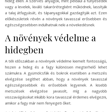
hideg ellen. A szerves anyagok, mint például a fűnyesedék
vagy a levelek, kiváló takarórétegként működnek, lassítják
a talaj átfagyását, és tápanyagokkal gazdagítják azt. Ezen
előkészületek révén a növények tavasszal erősebben és
egészségesebben indulhatnak neki a növekedésnek.
A növények védelme a
hidegben
A téli időszakban a növények védelme kiemelt fontosságú,
hiszen a hideg és a fagy különösen megterhelő lehet
számukra. A gyümölcsfák és bokrok esetében a metszés
elvégzése segíthet abban, hogy a növények tavasszal
egészségesebbek és erősebbek legyenek. A kisebb
metszések elvégzése javasolt, míg a nagyobb
visszavágásokat inkább kora tavasszal érdemes elvégezni,
amikor a fagy már nem fenyegeti őket.