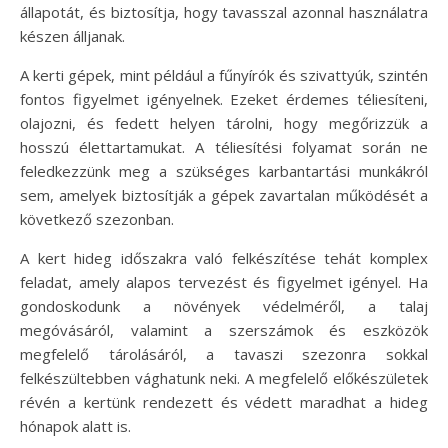
állapotát, és biztosítja, hogy tavasszal azonnal használatra
készen álljanak.
A kerti gépek, mint például a fűnyírók és szivattyúk, szintén
fontos figyelmet igényelnek. Ezeket érdemes téliesíteni,
olajozni, és fedett helyen tárolni, hogy megőrizzük a
hosszú élettartamukat. A téliesítési folyamat során ne
feledkezzünk meg a szükséges karbantartási munkákról
sem, amelyek biztosítják a gépek zavartalan működését a
következő szezonban.
A kert hideg időszakra való felkészítése tehát komplex
feladat, amely alapos tervezést és figyelmet igényel. Ha
gondoskodunk a növények védelméről, a talaj
megóvásáról, valamint a szerszámok és eszközök
megfelelő tárolásáról, a tavaszi szezonra sokkal
felkészültebben vághatunk neki. A megfelelő előkészületek
révén a kertünk rendezett és védett maradhat a hideg
hónapok alatt is.