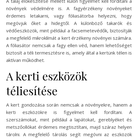
A talaj előkészítése mellett külön figyelmet kell fordítani a
növények védelmére is. A fagyérzékeny növényeket
érdemes letakarni, vagy fóliasátorba helyezni, hogy
megóvjuk őket a hidegtől. A különböző takarók és
védőeszközök, mint például a facsemetevédők, biztosítják
a megfelelő mikroklímát a kert érzékeny növényei számára.
A fóliasátor nemcsak a fagy ellen véd, hanem lehetőséget
biztosít a téli termesztésre is, amely által a kertünk télen is
aktívan működhet.
A kerti eszközök
téliesítése
A kert gondozása során nemcsak a növényekre, hanem a
kerti eszközökre is figyelmet kell fordítani. A
szerszámokat, mint például a lapátokat, gereblyéket és
metszőollókat érdemes megtisztítani, majd száraz helyen
tárolni. A megfelelő tárolás segít megóvni az eszközök