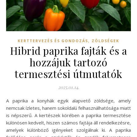
,
KERTTERVEZÉS ÉS GONDOZÁS
ZÖLDSÉGEK
Hibrid paprika fajták és a
hozzájuk tartozó
termesztési útmutatók
2025.01.14.
A paprika a konyhák egyik alapvető zöldsége, amely
nemcsak ízletes, hanem sokoldalú felhasználhatósága miatt
is népszerű. A kertészek körében a paprika termesztése
különösen kedvelt, hiszen számos fajtája áll rendelkezésre,
amelyek különböző igényeket szolgálnak ki. A paprika