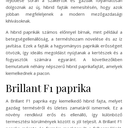
fejlődése során a szakértők és gazdák folyamatosan
dolgoznak az új, hibrid fajták nemesítésén, hogy azok
jobban megfeleljenek a modern mezőgazdasági
kihívásoknak.
A hibrid paprikák számos előnnyel bírnak, mint például a
betegségellenállóság, a terméshozam növelése és az íz
javítása. Ezek a fajták a hagyományos paprikák erősségeit
ötvözik, így ideális megoldást nyújtanak a kertészek és a
fogyasztók számára egyaránt. A következőkben
bemutatunk néhány népszerű hibrid paprikafajtát, amelyek
kiemelkednek a piacon.
Brillant F1 paprika
A Brillant F1 paprika egy kiemelkedő hibrid fajta, melyet
gazdag terméséről és ízletes zamatáról ismernek. Ez a
növény rendkívül erős és ellenálló, így különböző
termesztési körülmények között is jól teljesít. A Brillant F1