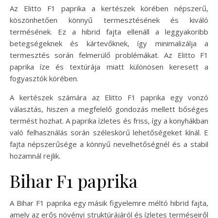
Az Elitto F1 paprika a kertészek körében népszerű,
köszönhetően könnyű termesztésének és kiváló
termésének. Ez a hibrid fajta ellenáll a leggyakoribb
betegségeknek és kártevőknek, így minimalizálja a
termesztés során felmerülő problémákat. Az Elitto F1
paprika íze és textúrája miatt különösen keresett a
fogyasztók körében.
A kertészek számára az Elitto F1 paprika egy vonzó
választás, hiszen a megfelelő gondozás mellett bőséges
termést hozhat. A paprika ízletes és friss, így a konyhákban
való felhasználás során széleskörű lehetőségeket kínál. E
fajta népszerűsége a könnyű nevelhetőségnél és a stabil
hozamnál rejlik.
Bihar F1 paprika
A Bihar F1 paprika egy másik figyelemre méltó hibrid fajta,
amely az erős növényi struktúrájáról és ízletes terméseiről