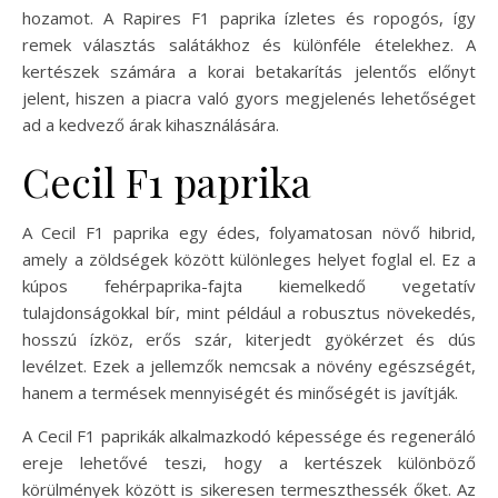
hozamot. A Rapires F1 paprika ízletes és ropogós, így
remek választás salátákhoz és különféle ételekhez. A
kertészek számára a korai betakarítás jelentős előnyt
jelent, hiszen a piacra való gyors megjelenés lehetőséget
ad a kedvező árak kihasználására.
Cecil F1 paprika
A Cecil F1 paprika egy édes, folyamatosan növő hibrid,
amely a zöldségek között különleges helyet foglal el. Ez a
kúpos fehérpaprika-fajta kiemelkedő vegetatív
tulajdonságokkal bír, mint például a robusztus növekedés,
hosszú ízköz, erős szár, kiterjedt gyökérzet és dús
levélzet. Ezek a jellemzők nemcsak a növény egészségét,
hanem a termések mennyiségét és minőségét is javítják.
A Cecil F1 paprikák alkalmazkodó képessége és regeneráló
ereje lehetővé teszi, hogy a kertészek különböző
körülmények között is sikeresen termeszthessék őket. Az