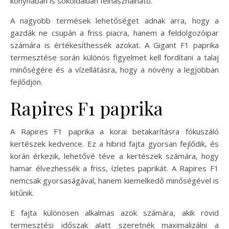
konyhában is sokoldalúan felhasználható.
A nagyobb termések lehetőséget adnak arra, hogy a
gazdák ne csupán a friss piacra, hanem a feldolgozóipar
számára is értékesíthessék azokat. A Gigant F1 paprika
termesztése során különös figyelmet kell fordítani a talaj
minőségére és a vízellátásra, hogy a növény a legjobban
fejlődjön.
Rapires F1 paprika
A Rapires F1 paprika a korai betakarításra fókuszáló
kertészek kedvence. Ez a hibrid fajta gyorsan fejlődik, és
korán érkezik, lehetővé téve a kertészek számára, hogy
hamar élvezhessék a friss, ízletes paprikát. A Rapires F1
nemcsak gyorsaságával, hanem kiemelkedő minőségével is
kitűnik.
E fajta különösen alkalmas azok számára, akik rövid
termesztési időszak alatt szeretnék maximalizálni a