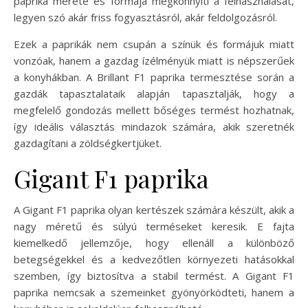
paprika mérete és formája megkönnyíti a felhasználását,
legyen szó akár friss fogyasztásról, akár feldolgozásról.
Ezek a paprikák nem csupán a színük és formájuk miatt
vonzóak, hanem a gazdag ízélményük miatt is népszerűek
a konyhákban. A Brillant F1 paprika termesztése során a
gazdák tapasztalataik alapján tapasztalják, hogy a
megfelelő gondozás mellett bőséges termést hozhatnak,
így ideális választás mindazok számára, akik szeretnék
gazdagítani a zöldségkertjüket.
Gigant F1 paprika
A Gigant F1 paprika olyan kertészek számára készült, akik a
nagy méretű és súlyú terméseket keresik. E fajta
kiemelkedő jellemzője, hogy ellenáll a különböző
betegségekkel és a kedvezőtlen környezeti hatásokkal
szemben, így biztosítva a stabil termést. A Gigant F1
paprika nemcsak a szemeinket gyönyörködteti, hanem a