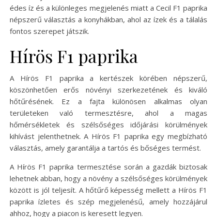
édes íz és a különleges megjelenés miatt a Cecil F1 paprika
népszerű választás a konyhákban, ahol az ízek és a tálalás
fontos szerepet játszik.
Hírös F1 paprika
A Hírös F1 paprika a kertészek körében népszerű,
köszönhetően erős növényi szerkezetének és kiváló
hőtűrésének. Ez a fajta különösen alkalmas olyan
területeken való termesztésre, ahol a magas
hőmérsékletek és szélsőséges időjárási körülmények
kihívást jelenthetnek. A Hírös F1 paprika egy megbízható
választás, amely garantálja a tartós és bőséges termést.
A Hírös F1 paprika termesztése során a gazdák biztosak
lehetnek abban, hogy a növény a szélsőséges körülmények
között is jól teljesít. A hőtűrő képesség mellett a Hírös F1
paprika ízletes és szép megjelenésű, amely hozzájárul
ahhoz, hogy a piacon is keresett legyen.