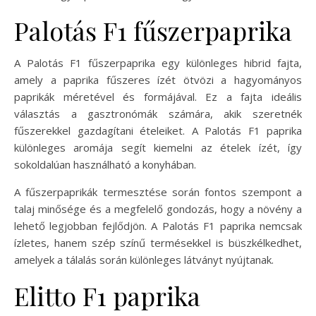
Palotás F1 fűszerpaprika
A Palotás F1 fűszerpaprika egy különleges hibrid fajta,
amely a paprika fűszeres ízét ötvözi a hagyományos
paprikák méretével és formájával. Ez a fajta ideális
választás a gasztronómák számára, akik szeretnék
fűszerekkel gazdagítani ételeiket. A Palotás F1 paprika
különleges aromája segít kiemelni az ételek ízét, így
sokoldalúan használható a konyhában.
A fűszerpaprikák termesztése során fontos szempont a
talaj minősége és a megfelelő gondozás, hogy a növény a
lehető legjobban fejlődjön. A Palotás F1 paprika nemcsak
ízletes, hanem szép színű termésekkel is büszkélkedhet,
amelyek a tálalás során különleges látványt nyújtanak.
Elitto F1 paprika