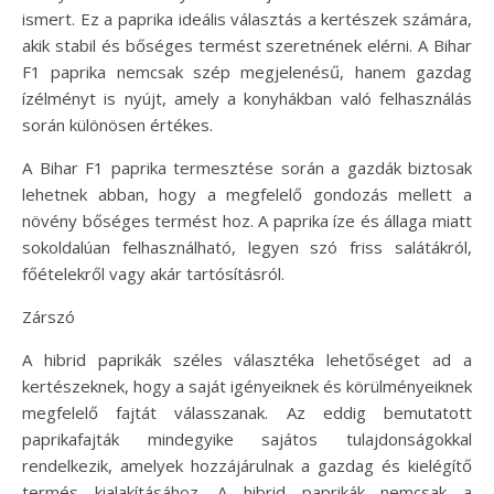
ismert. Ez a paprika ideális választás a kertészek számára,
akik stabil és bőséges termést szeretnének elérni. A Bihar
F1 paprika nemcsak szép megjelenésű, hanem gazdag
ízélményt is nyújt, amely a konyhákban való felhasználás
során különösen értékes.
A Bihar F1 paprika termesztése során a gazdák biztosak
lehetnek abban, hogy a megfelelő gondozás mellett a
növény bőséges termést hoz. A paprika íze és állaga miatt
sokoldalúan felhasználható, legyen szó friss salátákról,
főételekről vagy akár tartósításról.
Zárszó
A hibrid paprikák széles választéka lehetőséget ad a
kertészeknek, hogy a saját igényeiknek és körülményeiknek
megfelelő fajtát válasszanak. Az eddig bemutatott
paprikafajták mindegyike sajátos tulajdonságokkal
rendelkezik, amelyek hozzájárulnak a gazdag és kielégítő
termés kialakításához. A hibrid paprikák nemcsak a