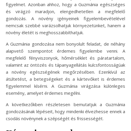
figyelmet. Azonban ahhoz, hogy a Guzmánia egészséges
és virágzó maradjon, elengedhetetlen a megfelelő
gondozás. A növény igényeinek figyelembevételével
nemcsak szebbé varázsolhatjuk környezetünket, hanem a
növény életét is meghosszabbíthatjuk.
A Guzmánia gondozása nem bonyolult feladat, de néhány
alapvető szempontot érdemes figyelembe venni. A
megfelelő fényviszonyok, hőmérséklet és páratartalom,
valamint az öntözés és tápanyagellátás kulcsfontosságúak
a növény egészségének megőrzésében. Ezenkívül az
átültetést, a betegségeket és a kártevőket is érdemes
figyelemmel kísérni. A Guzmánia virágzása különleges
esemény, amelyet érdemes megélni.
A következőkben részletesen bemutatjuk a Guzmánia
gondozásának lépéseit, hogy mindenki élvezhesse ennek a
csodás növénynek a szépségét és frissességét.