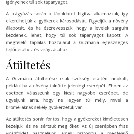
igényelnek túl sok tápanyagot.
A trágyázás során a tápoldatot hígítva alkalmazzuk, így
elkerülhetjük a gyökerek károsodását. Figyeljük a növény
állapotát, és ha észrevesszük, hogy a levelek sárgulni
kezdenek, lehet, hogy túl sok tápanyagot kapott. A
megfelelő táplálás hozzájárul a Guzmánia egészséges
fejlődéséhez és virágzásához.
Átültetés
A Guzmánia átültetése csak szükség esetén indokolt,
például ha a növény túlnőtte jelenlegi cserépét. Ebben az
esetben válasszunk egy kicsit nagyobb cserépet, de
ügyeljünk arra, hogy ne legyen túl mély, mivel a
broméliáknak sekély gyökérzetük van.
Az átültetés során fontos, hogy a gyökereket kíméletesen
kezeljük, és ne sértsük meg őket. Az új cserépben friss
virágföldet használjunk, amely biztosítja a megfelelő