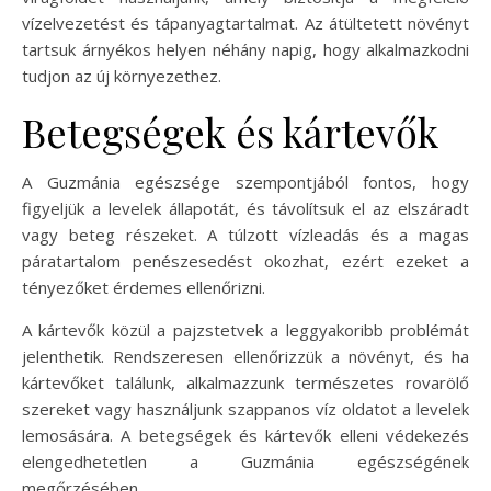
vízelvezetést és tápanyagtartalmat. Az átültetett növényt
tartsuk árnyékos helyen néhány napig, hogy alkalmazkodni
tudjon az új környezethez.
Betegségek és kártevők
A Guzmánia egészsége szempontjából fontos, hogy
figyeljük a levelek állapotát, és távolítsuk el az elszáradt
vagy beteg részeket. A túlzott vízleadás és a magas
páratartalom penészesedést okozhat, ezért ezeket a
tényezőket érdemes ellenőrizni.
A kártevők közül a pajzstetvek a leggyakoribb problémát
jelenthetik. Rendszeresen ellenőrizzük a növényt, és ha
kártevőket találunk, alkalmazzunk természetes rovarölő
szereket vagy használjunk szappanos víz oldatot a levelek
lemosására. A betegségek és kártevők elleni védekezés
elengedhetetlen a Guzmánia egészségének
megőrzésében.