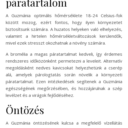
páratartalom
A Guzmánia optimális hőmérséklete 18-24 Celsius-fok
között mozog, ezért fontos, hogy ilyen környezetet
biztosítsunk számára. A huzatos helyeken való elhelyezés,
valamint a hirtelen hőmérsékletváltozások kerülendők,
mivel ezek stresszt okozhatnak a növény számára.
A bromélia a magas páratartalmat kedveli, így érdemes
rendszeres időközönként permetezni a leveleit. Alternatív
megoldásként nedves kavicsokat helyezhetünk a cserép
alá, amelyek párologtatás során növelik a környezeti
páratartalmat. Ezen intézkedések segítenek a Guzmánia
egészségének megőrzésében, és hozzájárulnak a szép
levélzet és a virágok fejlődéséhez.
Öntözés
A Guzmánia öntözésének kulcsa a megfelelő vízellátás