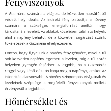
Fényviszonyok
A Guzmánia számára a világos, de közvetlen napsütéstől
védett hely ideális. Az indirekt fény biztosítja a növény
számára a szükséges energiaforrást anélkül, hogy
károsítaná a leveleit. Az ablakok közelében található helyek,
ahol a napfény behatol, de a közvetlen sugárzást szűrik,
tökéletesek a Guzmánia elhelyezésére.
Fontos, hogy figyeljünk a növény fényigényére, mivel a túl
sok közvetlen napfény égetheti a leveleit, míg a túl sötét
helyeken gyengén fejlődhet. A legjobb, ha a Guzmániát
reggel vagy késő délután kapja meg a napfényt, amikor az
intenzitás alacsonyabb. A növény színpompás virágainak és
leveleinek szépsége a megfelelő fényviszonyok mellett
érvényesül a legjobban.
Hőmérséklet és