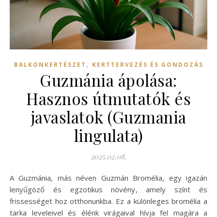
,
BALKONKERTÉSZET
KERTTERVEZÉS ÉS GONDOZÁS
Guzmánia ápolása:
Hasznos útmutatók és
javaslatok (Guzmania
lingulata)
2025.02.08.
A Guzmánia, más néven Guzmán Bromélia, egy igazán
lenyűgöző és egzotikus növény, amely színt és
frissességet hoz otthonunkba. Ez a különleges bromélia a
tarka leveleivel és élénk virágaival hívja fel magára a