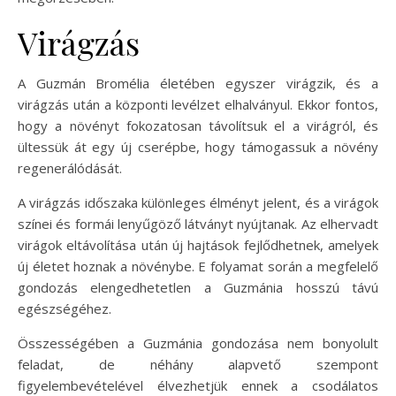
Virágzás
A Guzmán Bromélia életében egyszer virágzik, és a
virágzás után a központi levélzet elhalványul. Ekkor fontos,
hogy a növényt fokozatosan távolítsuk el a virágról, és
ültessük át egy új cserépbe, hogy támogassuk a növény
regenerálódását.
A virágzás időszaka különleges élményt jelent, és a virágok
színei és formái lenyűgöző látványt nyújtanak. Az elhervadt
virágok eltávolítása után új hajtások fejlődhetnek, amelyek
új életet hoznak a növénybe. E folyamat során a megfelelő
gondozás elengedhetetlen a Guzmánia hosszú távú
egészségéhez.
Összességében a Guzmánia gondozása nem bonyolult
feladat, de néhány alapvető szempont
figyelembevételével élvezhetjük ennek a csodálatos