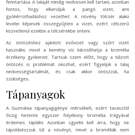
fenntartása. A talaját mindig nedvesen kell tartani, azonban
fontos, hogy elkerüljük a pangó vizet, ami
gyökérrothadáshoz vezethet. A növény tölcsér alakú
levelei képesek összegyűjteni a vizet, ezért célszerű
közvetlenül ezekbe a tölcsérekbe önteni.
Az öntözéshez ajánlott esővizet vagy szűrt vizet
használni, mivel a kemény víz károsíthatja a bromélia
érzékeny gyökereit. Tartsuk szem előtt, hogy a túlzott
öntözés is problémát okozhat, ezért figyeljük a talaj
nedvességtartalmát, és csak akkor öntözzük, ha
szükséges.
Tápanyagok
A Guzmánia tápanyagigénye mérsékelt, ezért tavasztól
őszig hetente egyszer folyékony bromélia trágyával
érdemes táplálni. Azonban ügyelni kell arra, hogy ne
tápoldatozzuk túl a növényt, mivel a broméliák nem