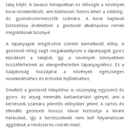
talaj hőjét. A tavaszi hónapokban ez elősegíti a növények
korai növekedését, ami különösen fontos lehet a zöldség-
és gyümölcstermesztők számára. A korai hajtások
biztosítása érdekében a geotextil alkalmazása remek
megoldásnak bizonyul.
A tápanyagok megőrzése szintén kiemelkedő előny. A
geotextil réteg segít megakadályozni a tápanyagok gyors
kiürülését a talajból, így a növények könnyebben
hozzáférhetnek az elengedhetetlen tápanyagokhoz. Ez a
tulajdonság hozzájárul a növények egészséges
növekedéséhez és erősebb fejlődéséhez.
Emellett a geotextil telepítése is viszonylag egyszerű és
gyors. Az anyag minimális karbantartást igényel, ami a
kertészek számára jelentős előnyöket jelent. A tartós és
ellenálló geotextil hosszú távon biztosítja a kívánt
hatásokat, így a kertészeknek nem kell folyamatosan
aggódniuk a rendszeres cserék miatt.