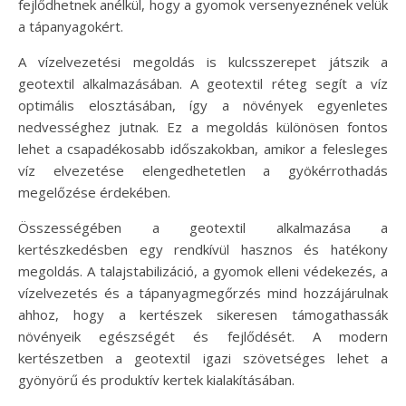
fejlődhetnek anélkül, hogy a gyomok versenyeznének velük
a tápanyagokért.
A vízelvezetési megoldás is kulcsszerepet játszik a
geotextil alkalmazásában. A geotextil réteg segít a víz
optimális elosztásában, így a növények egyenletes
nedvességhez jutnak. Ez a megoldás különösen fontos
lehet a csapadékosabb időszakokban, amikor a felesleges
víz elvezetése elengedhetetlen a gyökérrothadás
megelőzése érdekében.
Összességében a geotextil alkalmazása a
kertészkedésben egy rendkívül hasznos és hatékony
megoldás. A talajstabilizáció, a gyomok elleni védekezés, a
vízelvezetés és a tápanyagmegőrzés mind hozzájárulnak
ahhoz, hogy a kertészek sikeresen támogathassák
növényeik egészségét és fejlődését. A modern
kertészetben a geotextil igazi szövetséges lehet a
gyönyörű és produktív kertek kialakításában.