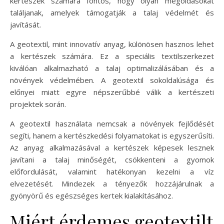
kertészek számára fontos, hogy olyan megoldásokat
találjanak, amelyek támogatják a talaj védelmét és
javítását.
A geotextil, mint innovatív anyag, különösen hasznos lehet
a kertészek számára. Ez a speciális textilszerkezet
kiválóan alkalmazható a talaj optimalizálásában és a
növények védelmében. A geotextil sokoldalúsága és
előnyei miatt egyre népszerűbbé válik a kertészeti
projektek során.
A geotextil használata nemcsak a növények fejlődését
segíti, hanem a kertészkedési folyamatokat is egyszerűsíti.
Az anyag alkalmazásával a kertészek képesek lesznek
javítani a talaj minőségét, csökkenteni a gyomok
előfordulását, valamint hatékonyan kezelni a víz
elvezetését. Mindezek a tényezők hozzájárulnak a
gyönyörű és egészséges kertek kialakításához.
Miért érdemes geotextilt