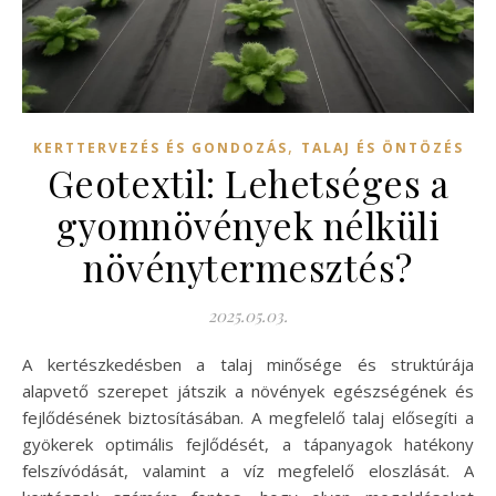
,
KERTTERVEZÉS ÉS GONDOZÁS
TALAJ ÉS ÖNTÖZÉS
Geotextil: Lehetséges a
gyomnövények nélküli
növénytermesztés?
2025.05.03.
A kertészkedésben a talaj minősége és struktúrája
alapvető szerepet játszik a növények egészségének és
fejlődésének biztosításában. A megfelelő talaj elősegíti a
gyökerek optimális fejlődését, a tápanyagok hatékony
felszívódását, valamint a víz megfelelő eloszlását. A