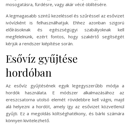
mosogatásra, fürdésre, vagy akár vécé öblítésére.
A legmagasabb szintű kezeléssel és szűréssel az esővizet
ivóvízként is felhasználhatjuk. Ehhez azonban szigorú
előírásoknak és egészségügyi szabályoknak kell
megfelelnünk, ezért fontos, hogy szakértő segítségét
kérjük a rendszer kiépítése során.
Esővíz gyűjtése
hordóban
Az esővíz gyűjtésének egyik legegyszerűbb módja a
hordók használata. E módszer alkalmazásához az
ereszcsatorna utolsó elemét rövidebbre kell vágni, majd
alá helyezni a hordót, amely így az esővizet közvetlenül
gyűjti. Ez a megoldás költséghatékony, és bárki számára
könnyen kivitelezhető.