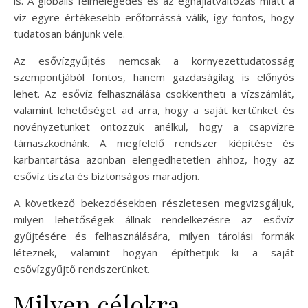
is. A globális felmelegedés és az éghajlatváltozás miatt a
víz egyre értékesebb erőforrássá válik, így fontos, hogy
tudatosan bánjunk vele.
Az esővízgyűjtés nemcsak a környezettudatosság
szempontjából fontos, hanem gazdaságilag is előnyös
lehet. Az esővíz felhasználása csökkentheti a vízszámlát,
valamint lehetőséget ad arra, hogy a saját kertünket és
növényzetünket öntözzük anélkül, hogy a csapvízre
támaszkodnánk. A megfelelő rendszer kiépítése és
karbantartása azonban elengedhetetlen ahhoz, hogy az
esővíz tiszta és biztonságos maradjon.
A következő bekezdésekben részletesen megvizsgáljuk,
milyen lehetőségek állnak rendelkezésre az esővíz
gyűjtésére és felhasználására, milyen tárolási formák
léteznek, valamint hogyan építhetjük ki a saját
esővízgyűjtő rendszerünket.
Milyen célokra