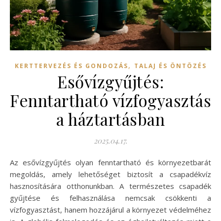
,
KERTTERVEZÉS ÉS GONDOZÁS
TALAJ ÉS ÖNTÖZÉS
Esővízgyűjtés:
Fenntartható vízfogyasztás
a háztartásban
2025.04.17.
Az esővízgyűjtés olyan fenntartható és környezetbarát
megoldás, amely lehetőséget biztosít a csapadékvíz
hasznosítására otthonunkban. A természetes csapadék
gyűjtése és felhasználása nemcsak csökkenti a
vízfogyasztást, hanem hozzájárul a környezet védelméhez