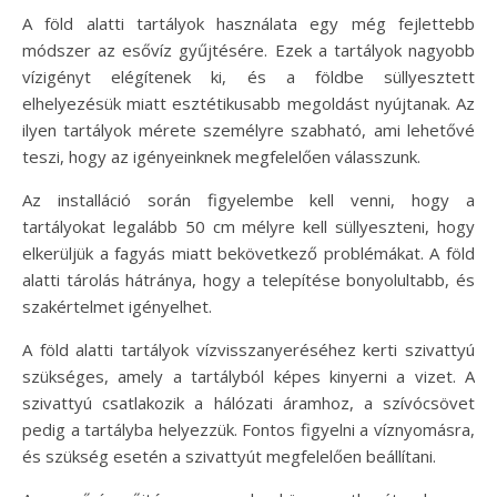
A föld alatti tartályok használata egy még fejlettebb
módszer az esővíz gyűjtésére. Ezek a tartályok nagyobb
vízigényt elégítenek ki, és a földbe süllyesztett
elhelyezésük miatt esztétikusabb megoldást nyújtanak. Az
ilyen tartályok mérete személyre szabható, ami lehetővé
teszi, hogy az igényeinknek megfelelően válasszunk.
Az installáció során figyelembe kell venni, hogy a
tartályokat legalább 50 cm mélyre kell süllyeszteni, hogy
elkerüljük a fagyás miatt bekövetkező problémákat. A föld
alatti tárolás hátránya, hogy a telepítése bonyolultabb, és
szakértelmet igényelhet.
A föld alatti tartályok vízvisszanyeréséhez kerti szivattyú
szükséges, amely a tartályból képes kinyerni a vizet. A
szivattyú csatlakozik a hálózati áramhoz, a szívócsövet
pedig a tartályba helyezzük. Fontos figyelni a víznyomásra,
és szükség esetén a szivattyút megfelelően beállítani.