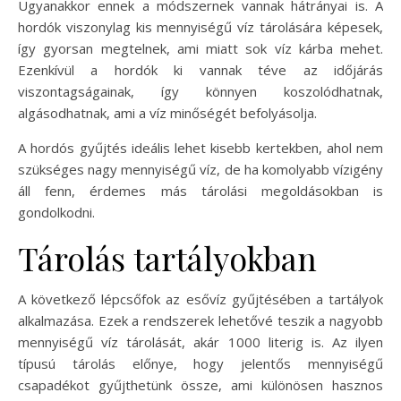
Ugyanakkor ennek a módszernek vannak hátrányai is. A
hordók viszonylag kis mennyiségű víz tárolására képesek,
így gyorsan megtelnek, ami miatt sok víz kárba mehet.
Ezenkívül a hordók ki vannak téve az időjárás
viszontagságainak, így könnyen koszolódhatnak,
algásodhatnak, ami a víz minőségét befolyásolja.
A hordós gyűjtés ideális lehet kisebb kertekben, ahol nem
szükséges nagy mennyiségű víz, de ha komolyabb vízigény
áll fenn, érdemes más tárolási megoldásokban is
gondolkodni.
Tárolás tartályokban
A következő lépcsőfok az esővíz gyűjtésében a tartályok
alkalmazása. Ezek a rendszerek lehetővé teszik a nagyobb
mennyiségű víz tárolását, akár 1000 literig is. Az ilyen
típusú tárolás előnye, hogy jelentős mennyiségű
csapadékot gyűjthetünk össze, ami különösen hasznos