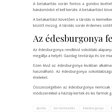
A betakarítás során fontos a gondos kivét
bánásmódot el kell kerülni. A betakarítást kö
A betakarítást követően a tárolás is kiemelke
között mozog. A tárolás során érdemes sötét h
Az édesburgonya fe
Az édesburgonya rendkívül sokoldalú alapanya
megállja a helyét. Gazdag textúrája és íze mia
Ezen kívül az édesburgonya kiválóan alkalma
használható. Az édesburgonya sokoldalúsága 
ételeket.
Összességében az édesburgonya nemcsak táp
módszerekkel a háztáji kertek és kis farmok 
ápolás
bio termesztés
édesburgonya