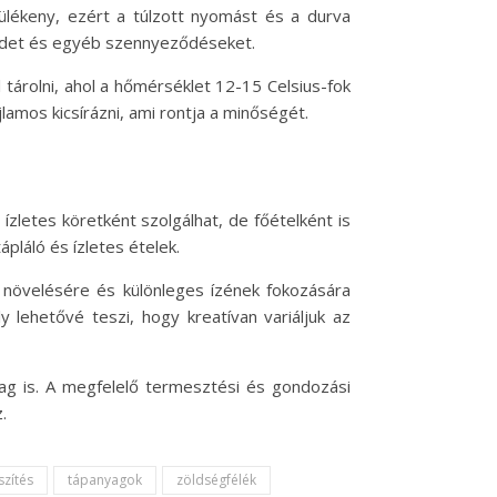
lékeny, ezért a túlzott nyomást és a durva
 földet és egyéb szennyeződéseket.
 tárolni, ahol a hőmérséklet 12-15 Celsius-fok
amos kicsírázni, ami rontja a minőségét.
zletes köretként szolgálhat, de főételként is
pláló és ízletes ételek.
k növelésére és különleges ízének fokozására
 lehetővé teszi, hogy kreatívan variáljuk az
g is. A megfelelő termesztési és gondozási
.
szítés
tápanyagok
zöldségfélék