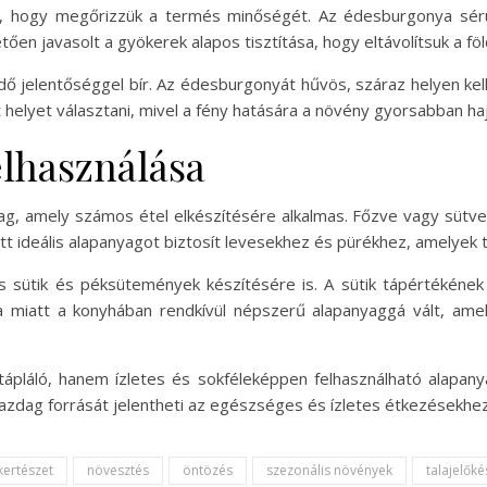
el, hogy megőrizzük a termés minőségét. Az édesburgonya sérü
vetően javasolt a gyökerek alapos tisztítása, hogy eltávolítsuk a
dő jelentőséggel bír. Az édesburgonyát hűvös, száraz helyen kell
elyet választani, mivel a fény hatására a növény gyorsabban hajl
lhasználása
g, amely számos étel elkészítésére alkalmas. Főzve vagy sütve í
tt ideális alapanyagot biztosít levesekhez és pürékhez, amelyek tá
s sütik és péksütemények készítésére is. A sütik tápértékéne
miatt a konyhában rendkívül népszerű alapanyaggá vált, amely
láló, hanem ízletes és sokféleképpen felhasználható alapanya
gazdag forrását jelentheti az egészséges és ízletes étkezésekhez
kertészet
növesztés
öntözés
szezonális növények
talajelőké