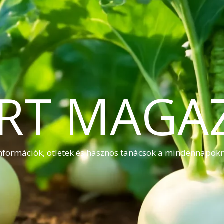
RT MAGA
nformációk, ötletek és hasznos tanácsok a mindennapok