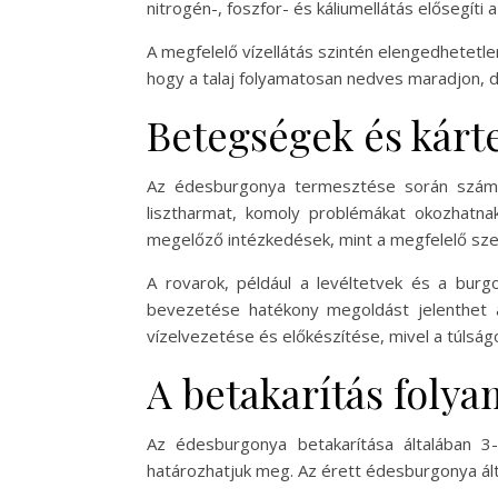
nitrogén-, foszfor- és káliumellátás elősegíti
A megfelelő vízellátás szintén elengedhetetlen
hogy a talaj folyamatosan nedves maradjon, 
Betegségek és kárt
Az édesburgonya termesztése során szám
lisztharmat, komoly problémákat okozhatna
megelőző intézkedések, mint a megfelelő szell
A rovarok, például a levéltetvek és a bur
bevezetése hatékony megoldást jelenthet a
vízelvezetése és előkészítése, mivel a túls
A betakarítás folya
Az édesburgonya betakarítása általában 3-
határozhatjuk meg. Az érett édesburgonya által