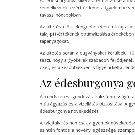
Az édesburgonya sikeres termesztése a megfel
rendelkeznek, ezért érdemes figyelembe venni 
tavaszi hónapokban.
Az ültetés előtt elengedhetetlen a talaj ala
talaj pH-értékének optimalizálása érdekébe
tápanyagokat.
Az ültetés során a dugványokat körülbelül 10
teszi, hogy a gyökerek szabadon fejlődjenek,
őket, és a későbbiekben is figyelni kell a re
Az édesburgonya g
A rendszeres gondozás kulcsfontosságú az
műtrágyázás és a vízellátás biztosítása. A gy
édesburgonya növekedését.
A talajtakarás nemcsak a gyomok növekedését 
szintén fontos a növény egészsége szempontj