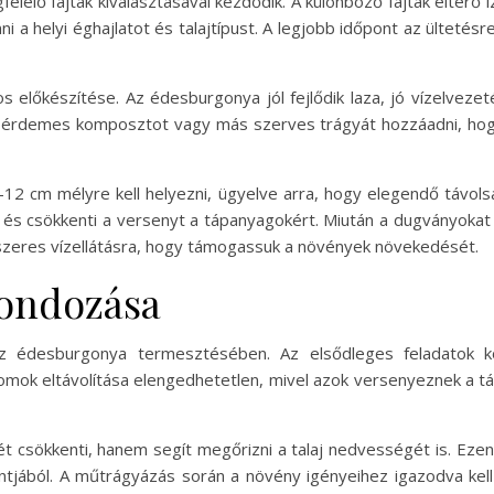
elő fajták kiválasztásával kezdődik. A különböző fajták eltérő í
a helyi éghajlatot és talajtípust. A legjobb időpont az ültetésre,
pos előkészítése. Az édesburgonya jól fejlődik laza, jó vízelvez
n érdemes komposztot vagy más szerves trágyát hozzáadni, ho
-12 cm mélyre kell helyezni, ügyelve arra, hogy elegendő távol
 és csökkenti a versenyt a tápanyagokért. Miután a dugványokat 
ndszeres vízellátásra, hogy támogassuk a növények növekedését.
ondozása
 édesburgonya termesztésében. Az elsődleges feladatok köz
omok eltávolítása elengedhetetlen, mivel azok versenyeznek a tá
csökkenti, hanem segít megőrizni a talaj nedvességét is. Ezen 
ából. A műtrágyázás során a növény igényeihez igazodva kell 