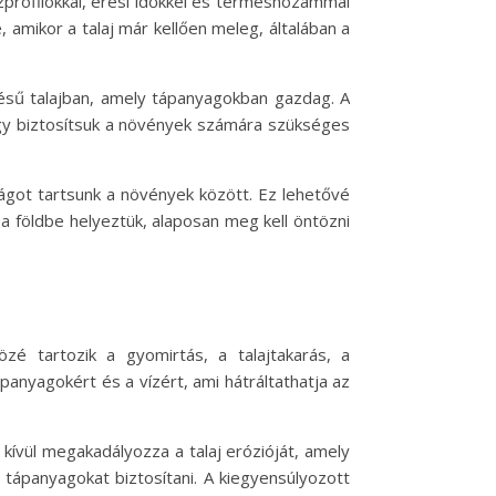
zprofilokkal, érési időkkel és terméshozammal
 amikor a talaj már kellően meleg, általában a
etésű talajban, amely tápanyagokban gazdag. A
gy biztosítsuk a növények számára szükséges
ságot tartsunk a növények között. Ez lehetővé
a földbe helyeztük, alaposan meg kell öntözni
é tartozik a gyomirtás, a talajtakarás, a
panyagokért és a vízért, ami hátráltathatja az
kívül megakadályozza a talaj erózióját, amely
tápanyagokat biztosítani. A kiegyensúlyozott