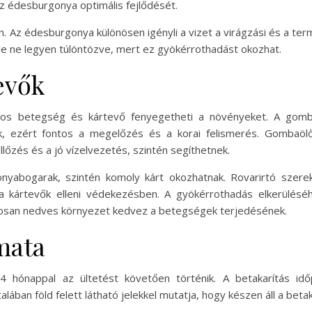
 az édesburgonya optimális fejlődését.
. Az édesburgonya különösen igényli a vizet a virágzási és a term
de ne legyen túlöntözve, mert ez gyökérrothadást okozhat.
evők
os betegség és kártevő fenyegetheti a növényeket. A gomb
k, ezért fontos a megelőzés és a korai felismerés. Gombaöl
őzés és a jó vízelvezetés, szintén segíthetnek.
gonyabogarak, szintén komoly kárt okozhatnak. Rovarirtó szer
 kártevők elleni védekezésben. A gyökérrothadás elkerüléséh
ágosan nedves környezet kedvez a betegségek terjedésének.
mata
4 hónappal az ültetést követően történik. A betakarítás idő
ában föld felett látható jelekkel mutatja, hogy készen áll a betak