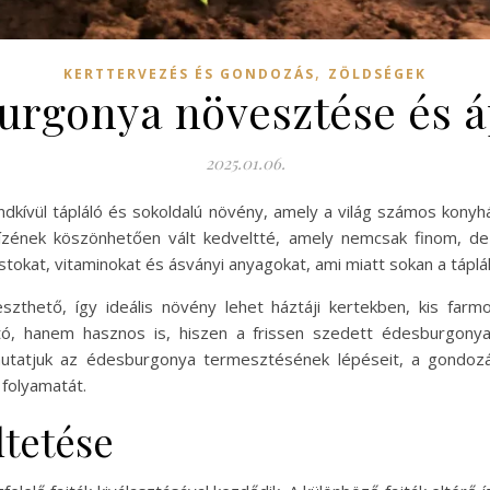
,
KERTTERVEZÉS ÉS GONDOZÁS
ZÖLDSÉGEK
urgonya növesztése és á
2025.01.06.
kívül tápláló és sokoldalú növény, amely a világ számos kony
ízének köszönhetően vált kedveltté, amely nemcsak finom, d
okat, vitaminokat és ásványi anyagokat, ami miatt sokan a táplál
zthető, így ideális növény lehet háztáji kertekben, kis far
, hanem hasznos is, hiszen a frissen szedett édesburgonya 
utatjuk az édesburgonya termesztésének lépéseit, a gondozá
 folyamatát.
tetése