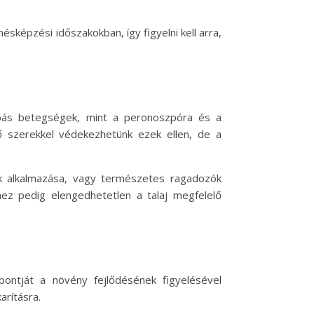
ésképzési időszakokban, így figyelni kell arra,
ás betegségek, mint a peronoszpóra és a
ő szerekkel védekezhetünk ezek ellen, de a
ek alkalmazása, vagy természetes ragadozók
ez pedig elengedhetetlen a talaj megfelelő
pontját a növény fejlődésének figyelésével
arításra.