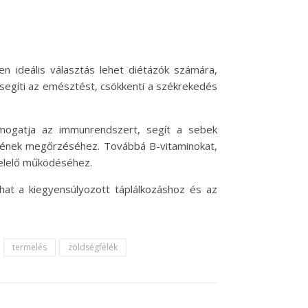
en ideális választás lehet diétázók számára,
segíti az emésztést, csökkenti a székrekedés
 támogatja az immunrendszert, segít a sebek
égének megőrzéséhez. Továbbá B-vitaminokat,
felelő működéséhez.
hat a kiegyensúlyozott táplálkozáshoz és az
termelés
zöldségfélék