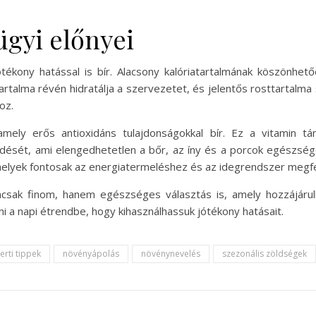
ügyi előnyei
ékony hatással is bír. Alacsony kalóriatartalmának köszönhető
talma révén hidratálja a szervezetet, és jelentős rosttartalma 
oz.
, amely erős antioxidáns tulajdonságokkal bír. Ez a vitamin
ződését, ami elengedhetetlen a bőr, az íny és a porcok egészs
, amelyek fontosak az energiatermeléshez és az idegrendszer meg
csak finom, hanem egészséges választás is, amely hozzájárul
a napi étrendbe, hogy kihasználhassuk jótékony hatásait.
erti tippek
növényápolás
növénynevelés
szezonális zöldségek