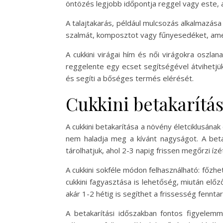
öntözés legjobb időpontja reggel vagy este, 
A talajtakarás, például mulcsozás alkalmazás
szalmát, komposztot vagy fűnyesedéket, ame
A cukkini virágai hím és női virágokra oszl
reggelente egy ecset segítségével átvihetjük
és segíti a bőséges termés elérését.
Cukkini betakarítá
A cukkini betakarítása a növény életciklusána
nem haladja meg a kívánt nagyságot. A beta
tárolhatjuk, ahol 2-3 napig frissen megőrzi ízé
A cukkini sokféle módon felhasználható: főzhet
cukkini fagyasztása is lehetőség, miután előző
akár 1-2 hétig is segíthet a frissesség fennta
A betakarítási időszakban fontos figyelemm