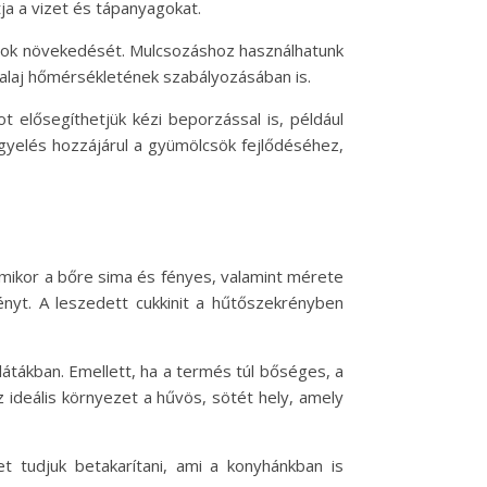
ja a vizet és tápanyagokat.
yomok növekedését. Mulcsozáshoz használhatunk
laj hőmérsékletének szabályozásában is.
 elősegíthetjük kézi beporzással is, például
igyelés hozzájárul a gyümölcsök fejlődéséhez,
 amikor a bőre sima és fényes, valamint mérete
nyt. A leszedett cukkinit a hűtőszekrényben
alátákban. Emellett, ha a termés túl bőséges, a
oz ideális környezet a hűvös, sötét hely, amely
t tudjuk betakarítani, ami a konyhánkban is