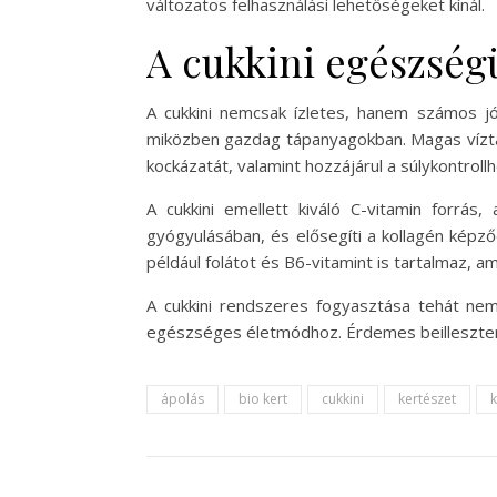
változatos felhasználási lehetőségeket kínál.
A cukkini egészség
A cukkini nemcsak ízletes, hanem számos jót
miközben gazdag tápanyagokban. Magas víztar
kockázatát, valamint hozzájárul a súlykontrollh
A cukkini emellett kiváló C-vitamin forrás
gyógyulásában, és elősegíti a kollagén kép
például folátot és B6-vitamint is tartalmaz
A cukkini rendszeres fogyasztása tehát nem
egészséges életmódhoz. Érdemes beilleszteni 
ápolás
bio kert
cukkini
kertészet
k