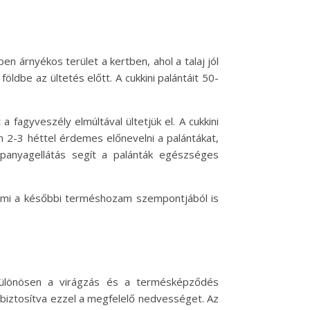
n árnyékos terület a kertben, ahol a talaj jól
ldbe az ültetés előtt. A cukkini palántáit 50-
 fagyveszély elmúltával ültetjük el. A cukkini
en 2-3 héttel érdemes előnevelni a palántákat,
panyagellátás segít a palánták egészséges
 ami a későbbi terméshozam szempontjából is
különösen a virágzás és a termésképződés
 biztosítva ezzel a megfelelő nedvességet. Az