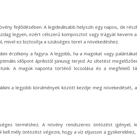
növény fejlődésében. A legideálisabb helyszín egy napos, de részbe
azdag legyen, ezért célszerű komposztot vagy trágyát keverni a fö
, mivel ez biztosítja a szükséges teret a növekedéshez.
kkini érzékeny a fagyra. A legjobb, ha a magokat vagy palántákat a
ptimális időpont áprilistól júniusig terjed. Az ültetést megelőző
ünk. A magok naponta történő locsolása és a megfelelő tá
 cukkini a legjobb körülmények között kezdje meg növekedését,
őséges terméshez. A növény rendszeres öntözést igényel, 
l kell mély öntözést végezni, hogy a víz eljusson a gyökerekhez,