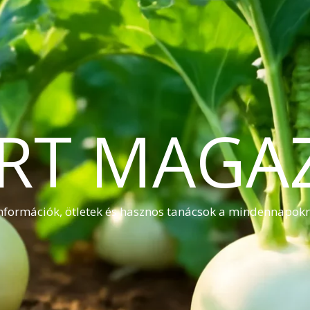
RT MAGA
nformációk, ötletek és hasznos tanácsok a mindennapok