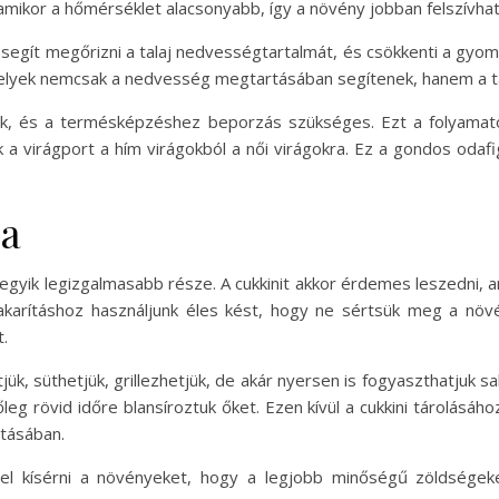
amikor a hőmérséklet alacsonyabb, így a növény jobban felszívhat
a segít megőrizni a talaj nedvességtartalmát, és csökkenti a g
lyek nemcsak a nedvesség megtartásában segítenek, hanem a ta
anak, és a termésképzéshez beporzás szükséges. Ezt a folyamatot
 a virágport a hím virágokból a női virágokra. Ez a gondos odaf
sa
k egyik legizgalmasabb része. A cukkinit akkor érdemes leszedni,
karításhoz használjunk éles kést, hogy ne sértsük meg a növé
t.
jük, süthetjük, grillezhetjük, de akár nyersen is fogyaszthatjuk s
leg rövid időre blansíroztuk őket. Ezen kívül a cukkini tárolásáh
rtásában.
el kísérni a növényeket, hogy a legjobb minőségű zöldségeke