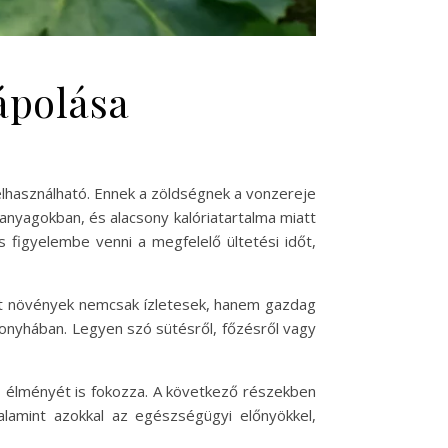
ápolása
elhasználható. Ennek a zöldségnek a vonzereje
panyagokban, és alacsony kalóriatartalma miatt
 figyelembe venni a megfelelő ültetési időt,
elt növények nemcsak ízletesek, hanem gazdag
 konyhában. Legyen szó sütésről, főzésről vagy
s élményét is fokozza. A következő részekben
alamint azokkal az egészségügyi előnyökkel,