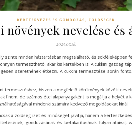
,
KERTTERVEZÉS ÉS GONDOZÁS
ZÖLDSÉGEK
i növények nevelése és 
2025.07.18.
ely szinte minden háztartásban megtalálható, és sokféleképpen f
önnyen termeszthető, akár kis kertekben is. A cukkini gazdag tá
égesen szeretnének étkezni. A cukkini termesztése során fontos
kini termesztéshez, hiszen a megfelelő körülmények között nev
sak finom, de számos étel alapanyagaként is megállja a helyét a
használhatóságával mindenki számára kedvező megoldásokat kínál.
csak a zöldség ízét és minőségét javítja, hanem a kertészkedé
tetésének, gondozásának és betakarításának folyamataival, v