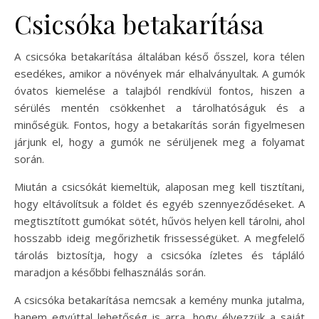
Csicsóka betakarítása
A csicsóka betakarítása általában késő ősszel, kora télen
esedékes, amikor a növények már elhalványultak. A gumók
óvatos kiemelése a talajból rendkívül fontos, hiszen a
sérülés mentén csökkenhet a tárolhatóságuk és a
minőségük. Fontos, hogy a betakarítás során figyelmesen
járjunk el, hogy a gumók ne sérüljenek meg a folyamat
során.
Miután a csicsókát kiemeltük, alaposan meg kell tisztítani,
hogy eltávolítsuk a földet és egyéb szennyeződéseket. A
megtisztított gumókat sötét, hűvös helyen kell tárolni, ahol
hosszabb ideig megőrizhetik frissességüket. A megfelelő
tárolás biztosítja, hogy a csicsóka ízletes és tápláló
maradjon a későbbi felhasználás során.
A csicsóka betakarítása nemcsak a kemény munka jutalma,
hanem egyúttal lehetőség is arra, hogy élvezzük a saját