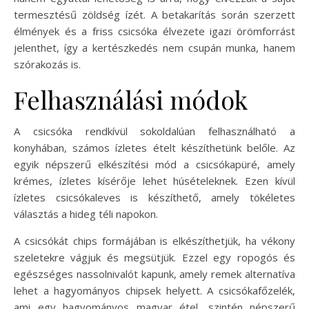
termesztésű zöldség ízét. A betakarítás során szerzett
élmények és a friss csicsóka élvezete igazi örömforrást
jelenthet, így a kertészkedés nem csupán munka, hanem
szórakozás is.
Felhasználási módok
A csicsóka rendkívül sokoldalúan felhasználható a
konyhában, számos ízletes ételt készíthetünk belőle. Az
egyik népszerű elkészítési mód a csicsókapüré, amely
krémes, ízletes kísérője lehet húsételeknek. Ezen kívül
ízletes csicsókaleves is készíthető, amely tökéletes
választás a hideg téli napokon.
A csicsókát chips formájában is elkészíthetjük, ha vékony
szeletekre vágjuk és megsütjük. Ezzel egy ropogós és
egészséges nassolnivalót kapunk, amely remek alternatíva
lehet a hagyományos chipsek helyett. A csicsókafőzelék,
ami egy hagyományos magyar étel, szintén népszerű