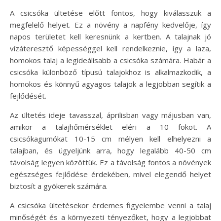
A csicsóka ültetése előtt fontos, hogy kiválasszuk a
megfelelő helyet. Ez a növény a napfény kedvelője, így
napos területet kell keresnünk a kertben. A talajnak jó
vízáteresztő képességgel kell rendelkeznie, így a laza,
homokos talaj a legideálisabb a csicsóka számára. Habár a
csicsóka különböző típusú talajokhoz is alkalmazkodik, a
homokos és könnyű agyagos talajok a legjobban segítik a
fejlődését.
Az ültetés ideje tavasszal, áprilisban vagy májusban van,
amikor a talajhőmérséklet eléri a 10 fokot. A
csicsókagumókat 10-15 cm mélyen kell elhelyezni a
talajban, és ügyeljünk arra, hogy legalább 40-50 cm
távolság legyen közöttük. Ez a távolság fontos a növények
egészséges fejlődése érdekében, mivel elegendő helyet
biztosít a gyökerek számára.
A csicsóka ültetésekor érdemes figyelembe venni a talaj
minőségét és a környezeti tényezőket, hogy a legjobbat