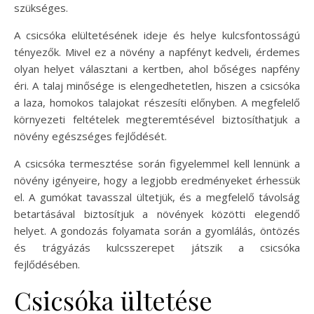
szükséges.
A csicsóka elültetésének ideje és helye kulcsfontosságú
tényezők. Mivel ez a növény a napfényt kedveli, érdemes
olyan helyet választani a kertben, ahol bőséges napfény
éri. A talaj minősége is elengedhetetlen, hiszen a csicsóka
a laza, homokos talajokat részesíti előnyben. A megfelelő
környezeti feltételek megteremtésével biztosíthatjuk a
növény egészséges fejlődését.
A csicsóka termesztése során figyelemmel kell lennünk a
növény igényeire, hogy a legjobb eredményeket érhessük
el. A gumókat tavasszal ültetjük, és a megfelelő távolság
betartásával biztosítjuk a növények közötti elegendő
helyet. A gondozás folyamata során a gyomlálás, öntözés
és trágyázás kulcsszerepet játszik a csicsóka
fejlődésében.
Csicsóka ültetése