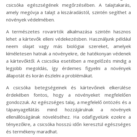
csicsóka egészségének megőrzésében. A talajtakarás,
amely megóvja a talajt a kiszáradástól, szintén segíthet a
növények védelmében.
A természetes rovarirtók alkalmazása szintén hasznos
lehet a kártevők elleni védekezésben. Használjunk például
neem olajat vagy más biológiai szereket, amelyek
kíméletesen hatnak a növényekre, de hatékonyan védenek
a kártevőktől. A csicsóka esetében a megelőzés mindig a
legjobb megoldás, így érdemes figyelni a növények
állapotát és korán észlelni a problémákat.
A csicsóka betegségeinek és kártevőinek elkerülése
érdekében fontos, hogy a növényeket megfelelően
gondozzuk. Az egészséges talaj, a megfelelő öntözés és a
tápanyagellátás mind hozzájárulnak a növények
ellenállóságának növeléséhez. Ha odafigyelünk ezekre a
tényezőkre, a csicsóka hosszú időn keresztül egészséges
és termékeny maradhat.