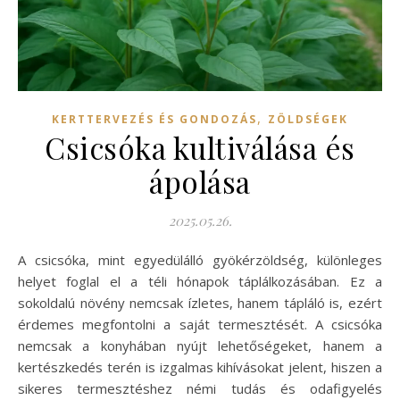
,
KERTTERVEZÉS ÉS GONDOZÁS
ZÖLDSÉGEK
Csicsóka kultiválása és
ápolása
2025.05.26.
A csicsóka, mint egyedülálló gyökérzöldség, különleges
helyet foglal el a téli hónapok táplálkozásában. Ez a
sokoldalú növény nemcsak ízletes, hanem tápláló is, ezért
érdemes megfontolni a saját termesztését. A csicsóka
nemcsak a konyhában nyújt lehetőségeket, hanem a
kertészkedés terén is izgalmas kihívásokat jelent, hiszen a
sikeres termesztéshez némi tudás és odafigyelés