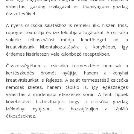
választás, gazdag ízvilágával és tápanyagban gazdag
összetevőivel.
A nyers csicsóka salátákhoz is remekül illik, hiszen friss,
ropogós textúrája és íze feldobja a fogásokat. A csicsóka
sokféle felhasználási módja lehetőséget ad a
kreativitásunk kibontakoztatására a konyhában, így
érdemes kísérletezni vele különböző receptekben.
Összességében a csicsóka termesztése nemcsak a
kertészkedés örömét nyújtja, hanem a konyhai
kreativitásunkat is fejleszti. A saját termesztésű csicsóka
nemcsak ízletes, hanem tápláló is, így egészséges
választás a mindennapi étkezések során. A fenti tippek
követésével biztosíthatjuk, hogy a csicsóka gazdag
ízélményt nyújtson, és hozzájáruljon a tápláló
étkezésekhez.
ápolás
biofarm
csicsóka
kertészet
kultiválás