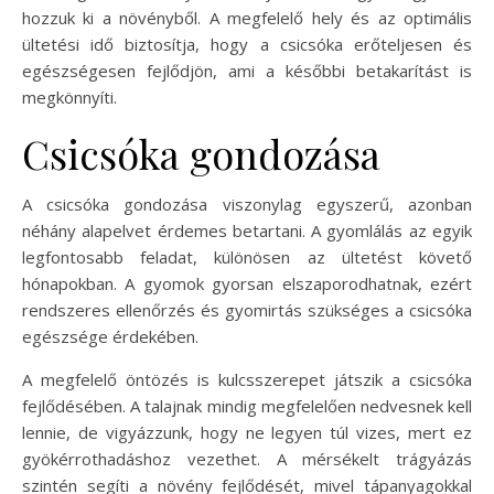
hozzuk ki a növényből. A megfelelő hely és az optimális
ültetési idő biztosítja, hogy a csicsóka erőteljesen és
egészségesen fejlődjön, ami a későbbi betakarítást is
megkönnyíti.
Csicsóka gondozása
A csicsóka gondozása viszonylag egyszerű, azonban
néhány alapelvet érdemes betartani. A gyomlálás az egyik
legfontosabb feladat, különösen az ültetést követő
hónapokban. A gyomok gyorsan elszaporodhatnak, ezért
rendszeres ellenőrzés és gyomirtás szükséges a csicsóka
egészsége érdekében.
A megfelelő öntözés is kulcsszerepet játszik a csicsóka
fejlődésében. A talajnak mindig megfelelően nedvesnek kell
lennie, de vigyázzunk, hogy ne legyen túl vizes, mert ez
gyökérrothadáshoz vezethet. A mérsékelt trágyázás
szintén segíti a növény fejlődését, mivel tápanyagokkal