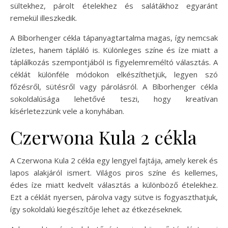
sültekhez, párolt ételekhez és salátákhoz egyaránt
remekül illeszkedik.
A Bíborhenger cékla tápanyagtartalma magas, így nemcsak
ízletes, hanem tápláló is. Különleges színe és íze miatt a
táplálkozás szempontjából is figyelemreméltó választás. A
céklát különféle módokon elkészíthetjük, legyen szó
főzésről, sütésről vagy párolásról. A Bíborhenger cékla
sokoldalúsága lehetővé teszi, hogy kreatívan
kísérletezzünk vele a konyhában.
Czerwona Kula 2 cékla
A Czerwona Kula 2 cékla egy lengyel fajtája, amely kerek és
lapos alakjáról ismert. Világos piros színe és kellemes,
édes íze miatt kedvelt választás a különböző ételekhez.
Ezt a céklát nyersen, párolva vagy sütve is fogyaszthatjuk,
így sokoldalú kiegészítője lehet az étkezéseknek.