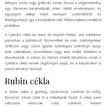
előnyös sütés vagy grillezés során, hiszen a végeredmény
egy ízletesen karamellizált, édes céklát eredményez. Az
egységes alakja miatt könnyen szeletelhető és
feldolgozható, így a konyhában való felhasználása rendkívül
praktikus.
A Cylindra cékla íze édes és enyhén földes, ami tökéletes
párosítás a különböző fűszerekkel és más zöldségekkel.
Grillezve vagy sütve igazán különleges ízélményt nyújt,
amit salátákban, köretekben vagy akár önálló ételként is
élvezhetünk. A színes és ízletes ételek készítése során a
Cylindra cékla remek segítséget nyújt, és a tányérokon is
vonzó látványt biztosít.
Rubin cékla
A Rubin cékla a gazdag, sötétvörös színével és mély,
fűszeres ízével tűnik ki a céklafajták közül. A cékla ezen
változata nemcsak szép színével, hanem