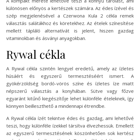
A kompakt mérete lehetővé teszi a könnyű tárolást, ami
különösen előnyös a kertészek számára. Az édes ízével és
szép megjelenésével a Czerwona Kula 2 cékla remek
választás salátákhoz és köretekhez. Az ételek színesítése
mellett tápláló alternatívát is jelent, hiszen gazdag
vitaminokban és ásványi anyagokban.
Rywal cékla
A Rywal cékla szintén lengyel eredetű, amely az ízletes
húsáért és egyszerű termesztéséért ismert. A
gyökérzöldség bordó-vörös színe és ízletes íze miatt
népszerű választás a konyhában. Sütve vagy főzve
egyaránt kitűnő kiegészítője lehet különféle ételeknek, így
könnyen beilleszthető a mindennapi étrendbe.
A Rywal cékla ízét tekintve édes és gazdag, ami lehetővé
teszi, hogy különféle ízekkel társítva élvezhessük. Emellett
az egyszerű termesztésének köszönhetően sok kertész