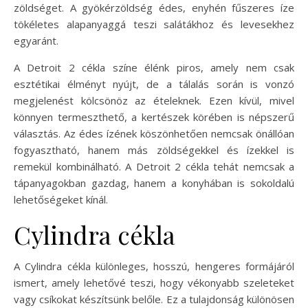
zöldséget. A gyökérzöldség édes, enyhén fűszeres íze
tökéletes alapanyaggá teszi salátákhoz és levesekhez
egyaránt.
A Detroit 2 cékla színe élénk piros, amely nem csak
esztétikai élményt nyújt, de a tálalás során is vonzó
megjelenést kölcsönöz az ételeknek. Ezen kívül, mivel
könnyen termeszthető, a kertészek körében is népszerű
választás. Az édes ízének köszönhetően nemcsak önállóan
fogyasztható, hanem más zöldségekkel és ízekkel is
remekül kombinálható. A Detroit 2 cékla tehát nemcsak a
tápanyagokban gazdag, hanem a konyhában is sokoldalú
lehetőségeket kínál.
Cylindra cékla
A Cylindra cékla különleges, hosszú, hengeres formájáról
ismert, amely lehetővé teszi, hogy vékonyabb szeleteket
vagy csíkokat készítsünk belőle. Ez a tulajdonság különösen