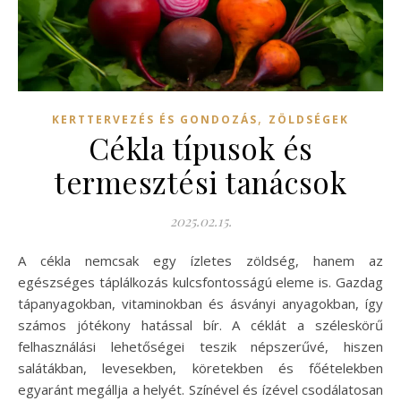
,
KERTTERVEZÉS ÉS GONDOZÁS
ZÖLDSÉGEK
Cékla típusok és
termesztési tanácsok
2025.02.15.
A cékla nemcsak egy ízletes zöldség, hanem az
egészséges táplálkozás kulcsfontosságú eleme is. Gazdag
tápanyagokban, vitaminokban és ásványi anyagokban, így
számos jótékony hatással bír. A céklát a széleskörű
felhasználási lehetőségei teszik népszerűvé, hiszen
salátákban, levesekben, köretekben és főételekben
egyaránt megállja a helyét. Színével és ízével csodálatosan