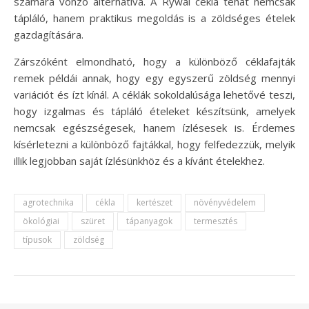
számára vonzó alternatíva. A Rywal cékla tehát nemcsak
tápláló, hanem praktikus megoldás is a zöldséges ételek
gazdagítására.
Zárszóként elmondható, hogy a különböző céklafajták
remek példái annak, hogy egy egyszerű zöldség mennyi
variációt és ízt kínál. A céklák sokoldalúsága lehetővé teszi,
hogy izgalmas és tápláló ételeket készítsünk, amelyek
nemcsak egészségesek, hanem ízlésesek is. Érdemes
kísérletezni a különböző fajtákkal, hogy felfedezzük, melyik
illik legjobban saját ízlésünkhöz és a kívánt ételekhez.
agrotechnika
cékla
kertészet
növényvédelem
ökológiai
szüret
tápanyagok
termesztés
típusok
zöldség