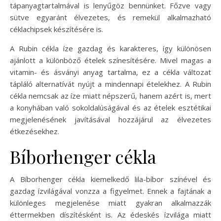
tápanyagtartalmával is lenyűgöz bennünket. Főzve vagy
sütve egyaránt élvezetes, és remekül alkalmazható
céklachipsek készítésére is.
A Rubin cékla íze gazdag és karakteres, így különösen
ajánlott a különböző ételek színesítésére. Mivel magas a
vitamin- és ásványi anyag tartalma, ez a cékla változat
tápláló alternatívát nyújt a mindennapi ételekhez. A Rubin
cékla nemcsak az íze miatt népszerű, hanem azért is, mert
a konyhában való sokoldalúságával és az ételek esztétikai
megjelenésének javításával hozzájárul az élvezetes
étkezésekhez.
Bíborhenger cékla
A Bíborhenger cékla kiemelkedő lila-bíbor színével és
gazdag ízvilágával vonzza a figyelmet. Ennek a fajtának a
különleges megjelenése miatt gyakran alkalmazzák
éttermekben díszítésként is. Az édeskés ízvilága miatt