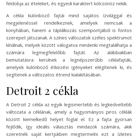
feldobja az ételeket, és egyedi karaktert kölcsönöz nekik.
A cékla különböző fajtái mind sajátos ízvilággal és
megjelenéssel rendelkeznek, amelyek nemcsak a
konyhában, hanem a táplálkozás szempontjából is fontos
szerepet játszanak. A színes változatok széles spektrumot
kínálnak, melyek között válogatva mindenki megtalálhatja a
számára legmegfelelőbb fajtát. Az alábbiakban
bemutatásra kerülnek a legnépszerűbb céklafajták,
amelyek különböző étkezési igényeket elégítenek ki, és
segítenek a változatos étrend kialakításában.
Detroit 2 cékla
A Detroit 2 cékla az egyik legismertebb és legkedveltebb
változata a céklának, amely a hagyományos piros céklák
között kiemelkedő helyet foglal el. Ez a fajta gyorsan
fejlődik, így ideális választás mindazok számára, akik
szeretnék saját kertjükben megtermelni ezt a ízletes