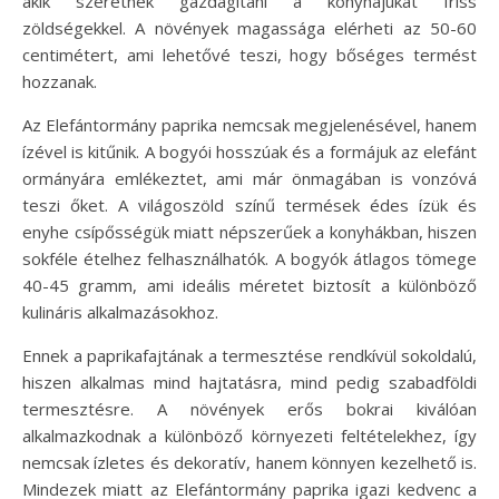
akik szeretnék gazdagítani a konyhájukat friss
zöldségekkel. A növények magassága elérheti az 50-60
centimétert, ami lehetővé teszi, hogy bőséges termést
hozzanak.
Az Elefántormány paprika nemcsak megjelenésével, hanem
ízével is kitűnik. A bogyói hosszúak és a formájuk az elefánt
ormányára emlékeztet, ami már önmagában is vonzóvá
teszi őket. A világoszöld színű termések édes ízük és
enyhe csípősségük miatt népszerűek a konyhákban, hiszen
sokféle ételhez felhasználhatók. A bogyók átlagos tömege
40-45 gramm, ami ideális méretet biztosít a különböző
kulináris alkalmazásokhoz.
Ennek a paprikafajtának a termesztése rendkívül sokoldalú,
hiszen alkalmas mind hajtatásra, mind pedig szabadföldi
termesztésre. A növények erős bokrai kiválóan
alkalmazkodnak a különböző környezeti feltételekhez, így
nemcsak ízletes és dekoratív, hanem könnyen kezelhető is.
Mindezek miatt az Elefántormány paprika igazi kedvenc a