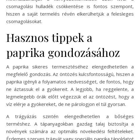
csomagolási hulladék csökkentése is fontos szempont,
hiszen a saját termelés révén elkerülhetjük a felesleges
csomagolásokat.
Hasznos tippek a
paprika gondozásához
A paprika sikeres termesztéséhez elengedhetetlen a
megfelelő gondozás. Az öntözés kulcsfontosságú, hiszen a
paprika igényli a folyamatos nedvességet, de fontos, hogy
ne áztassuk el a gyökereit. A legjobb, ha reggelente, a
legmelegebb órák előtt végezzük el az öntözést, hogy a
víz elérje a gyökereket, de ne párologjon el túl gyorsan.
A trágyázás szintén elengedhetetlen a bőséges
terméshez. A tápanyagokban gazdag talaj biztosítja a
növények számára az optimális növekedési feltételeket.
Érdemes szerves trágyát vagy speciális paprika tápoldatot