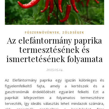
,
FŰSZERNÖVÉNYEK
ZÖLDSÉGEK
Az elefántormány paprika
termesztésének és
ismertetésének folyamata
2025.05.14.
Az Elefántormány paprika egy igazán különleges és
figyelemfelkeltő fajta, amely a kertészek és a
gasztronómák érdeklődését egyaránt felkelti. Ezt a
paprikát kifejezetten a folyamatos termesztésre
tervezték, így ideális választás lehet mindazok számára,