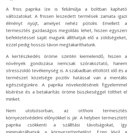
A friss paprika íze is felülmúlja a boltban kapható
változatokat. A frissen leszedett termések zamata igazi
élményt nyújt, amelyet nehéz pótolni. Emellett a
termesztés gazdaságos megoldás lehet, hiszen egyszeri
befektetéssel saját magunk állíthatjuk elő a zöldségeket,
ezzel pedig hosszú távon megtakaríthatunk.
A kertészkedés öröme szintén kiemelendő, hiszen a
növények gondozása nemcsak szórakoztató, hanem
stresszoldó tevékenység is. A szabadban eltöltött idő és a
természet közelsége pozitív hatással van a mentális
egészségünkre. A paprika növekedésének figyelemmel
kísérése és a betakarítás öröme büszkeséggel tölthet el
minket.
Nem utolsósorban, az otthoni termesztés
környezetvédelmi előnyökkel is jár. A helyben termesztett
paprika csökkenti a szállítási távolságokat, így
minimalizálhatjuk a környezetterhelést. Ezen kívül a