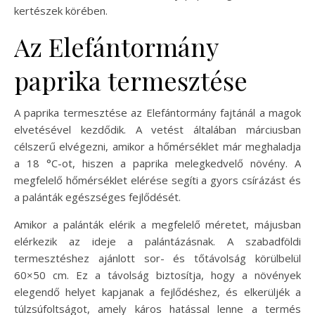
kertészek körében.
Az Elefántormány
paprika termesztése
A paprika termesztése az Elefántormány fajtánál a magok
elvetésével kezdődik. A vetést általában márciusban
célszerű elvégezni, amikor a hőmérséklet már meghaladja
a 18 °C-ot, hiszen a paprika melegkedvelő növény. A
megfelelő hőmérséklet elérése segíti a gyors csírázást és
a palánták egészséges fejlődését.
Amikor a palánták elérik a megfelelő méretet, májusban
elérkezik az ideje a palántázásnak. A szabadföldi
termesztéshez ajánlott sor- és tőtávolság körülbelül
60×50 cm. Ez a távolság biztosítja, hogy a növények
elegendő helyet kapjanak a fejlődéshez, és elkerüljék a
túlzsúfoltságot, amely káros hatással lenne a termés