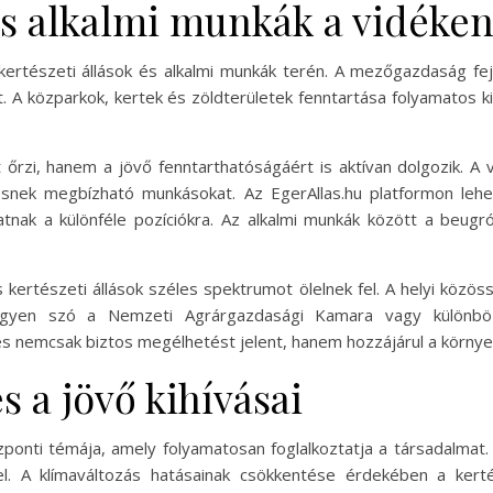
és alkalmi munkák a vidéke
ertészeti állások és alkalmi munkák terén. A mezőgazdaság fejlő
t. A közparkok, kertek és zöldterületek fenntartása folyamatos 
 őrzi, hanem a jövő fenntarthatóságáért is aktívan dolgozik. A
nek megbízható munkásokat. Az EgerAllas.hu platformon lehető
nak a különféle pozíciókra. Az alkalmi munkák között a beugr
kertészeti állások széles spektrumot ölelnek fel. A helyi közö
legyen szó a Nemzeti Agrárgazdasági Kamara vagy különböz
 nemcsak biztos megélhetést jelent, hanem hozzájárul a környe
s a jövő kihívásai
zponti témája, amely folyamatosan foglalkoztatja a társadalm
yel. A klímaváltozás hatásainak csökkentése érdekében a ker