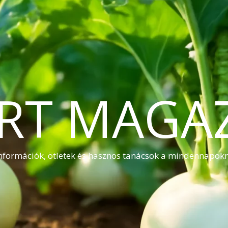
RT MAGA
nformációk, ötletek és hasznos tanácsok a mindennapok