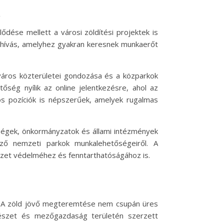
n
dése mellett a városi zöldítési projektek is
kihívás, amelyhez gyakran keresnek munkaerőt
 város közterületei gondozása és a közparkok
ség nyílik az online jelentkezésre, ahol az
ós pozíciók is népszerűek, amelyek rugalmas
sségek, önkormányzatok és állami intézmények
ő nemzeti parkok munkalehetőségeiről. A
zet védelméhez és fenntarthatóságához is.
at. A zöld jövő megteremtése nem csupán üres
tészet és mezőgazdaság területén szerzett