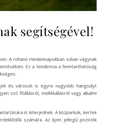
nak segítségével!
tében. A rohanó mindennapokban sokan vágynak
kentésében. Ez a tendencia a fenntarthatóság
ükséges.
gek és városok is egyre nagyobb hangsúlyt
en szó főállásról, mellékállásról vagy alkalmi
artására is kiterjednek. A közparkok, kertek
rdeklődők számára. Az ilyen jellegű pozíciók