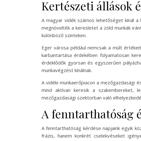
Kertészeti állások 
A magyar vidék számos lehetőséget kínál a k
megnövelték a keresletet a zöld munkák irán
különböző szinteken.
Eger városa például nemcsak a múlt értékeit
karbantartása érdekében folyamatosan keres
érdeklődők gyorsan és egyszerűen pályázhat
munkavégzést kínálnak.
A vidéki munkaerőpiacon a mezőgazdasági és 
mind aktívan keresik a szakembereket, 
mezőgazdasági szektorban való elhelyezkedés
A fenntarthatóság é
A fenntarthatóság kérdése napjaink egyik kö
frázis, hanem konkrét cselekvéseket igén