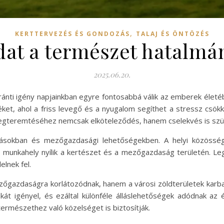
,
KERTTERVEZÉS ÉS GONDOZÁS
TALAJ ÉS ÖNTÖZÉS
dat a természet hatalmá
2025.06.20.
ránti igény napjainkban egyre fontosabbá válik az emberek éle
ket, ahol a friss levegő és a nyugalom segíthet a stressz csök
 megteremtéséhez nemcsak elköteleződés, hanem cselekvés is sz
ásokban és mezőgazdasági lehetőségekben. A helyi közössé
 munkahely nyílik a kertészet és a mezőgazdaság területén. Legy
lnek fel.
gazdaságra korlátozódnak, hanem a városi zöldterületek karbant
át igényel, és ezáltal különféle álláslehetőségek adódnak az é
ermészethez való közelséget is biztosítják.