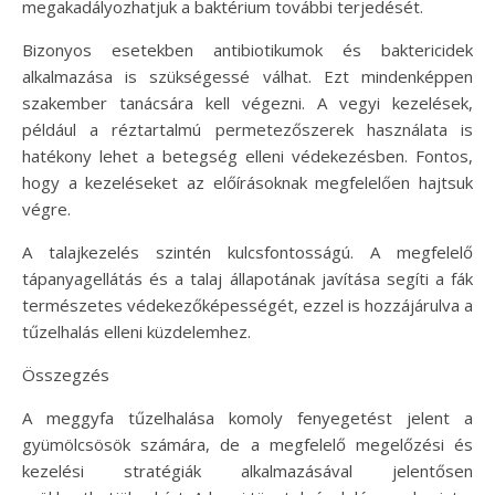
megakadályozhatjuk a baktérium további terjedését.
Bizonyos esetekben antibiotikumok és baktericidek
alkalmazása is szükségessé válhat. Ezt mindenképpen
szakember tanácsára kell végezni. A vegyi kezelések,
például a réztartalmú permetezőszerek használata is
hatékony lehet a betegség elleni védekezésben. Fontos,
hogy a kezeléseket az előírásoknak megfelelően hajtsuk
végre.
A talajkezelés szintén kulcsfontosságú. A megfelelő
tápanyagellátás és a talaj állapotának javítása segíti a fák
természetes védekezőképességét, ezzel is hozzájárulva a
tűzelhalás elleni küzdelemhez.
Összegzés
A meggyfa tűzelhalása komoly fenyegetést jelent a
gyümölcsösök számára, de a megfelelő megelőzési és
kezelési stratégiák alkalmazásával jelentősen