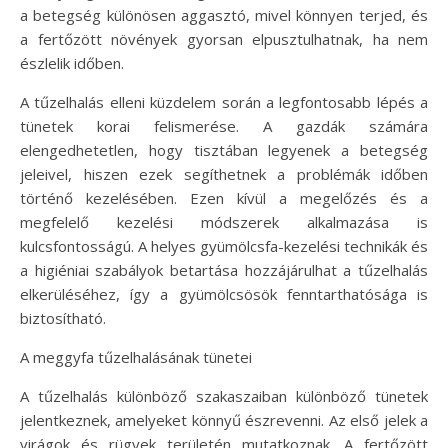
a betegség különösen aggasztó, mivel könnyen terjed, és
a fertőzött növények gyorsan elpusztulhatnak, ha nem
észlelik időben.
A tűzelhalás elleni küzdelem során a legfontosabb lépés a
tünetek korai felismerése. A gazdák számára
elengedhetetlen, hogy tisztában legyenek a betegség
jeleivel, hiszen ezek segíthetnek a problémák időben
történő kezelésében. Ezen kívül a megelőzés és a
megfelelő kezelési módszerek alkalmazása is
kulcsfontosságú. A helyes gyümölcsfa-kezelési technikák és
a higiéniai szabályok betartása hozzájárulhat a tűzelhalás
elkerüléséhez, így a gyümölcsösök fenntarthatósága is
biztosítható.
A meggyfa tűzelhalásának tünetei
A tűzelhalás különböző szakaszaiban különböző tünetek
jelentkeznek, amelyeket könnyű észrevenni. Az első jelek a
virágok és rügyek területén mutatkoznak. A fertőzött