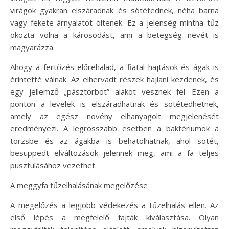
virágok gyakran elszáradnak és sötétednek, néha barna
vagy fekete árnyalatot öltenek. Ez a jelenség mintha tűz
okozta volna a károsodást, ami a betegség nevét is
magyarázza.
Ahogy a fertőzés előrehalad, a fiatal hajtások és ágak is
érintetté válnak. Az elhervadt részek hajlani kezdenek, és
egy jellemző „pásztorbot” alakot vesznek fel. Ezen a
ponton a levelek is elszáradhatnak és sötétedhetnek,
amely az egész növény elhanyagolt megjelenését
eredményezi. A legrosszabb esetben a baktériumok a
törzsbe és az ágakba is behatolhatnak, ahol sötét,
besüppedt elváltozások jelennek meg, ami a fa teljes
pusztulásához vezethet.
A meggyfa tűzelhalásának megelőzése
A megelőzés a legjobb védekezés a tűzelhalás ellen. Az
első lépés a megfelelő fajták kiválasztása. Olyan