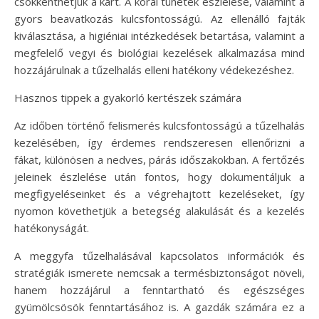
csökkenthetjük a kárt. A korai tünetek észlelése, valamint a
gyors beavatkozás kulcsfontosságú. Az ellenálló fajták
kiválasztása, a higiéniai intézkedések betartása, valamint a
megfelelő vegyi és biológiai kezelések alkalmazása mind
hozzájárulnak a tűzelhalás elleni hatékony védekezéshez.
Hasznos tippek a gyakorló kertészek számára
Az időben történő felismerés kulcsfontosságú a tűzelhalás
kezelésében, így érdemes rendszeresen ellenőrizni a
fákat, különösen a nedves, párás időszakokban. A fertőzés
jeleinek észlelése után fontos, hogy dokumentáljuk a
megfigyeléseinket és a végrehajtott kezeléseket, így
nyomon követhetjük a betegség alakulását és a kezelés
hatékonyságát.
A meggyfa tűzelhalásával kapcsolatos információk és
stratégiák ismerete nemcsak a termésbiztonságot növeli,
hanem hozzájárul a fenntartható és egészséges
gyümölcsösök fenntartásához is. A gazdák számára ez a