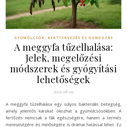
,
GYÜMÖLCSÖK
KERTTERVEZÉS ÉS GONDOZÁS
A meggyfa tűzelhalása:
Jelek, megelőzési
módszerek és gyógyítási
lehetőségek
2025.08.09.
A meggyfa tűzelhalása egy súlyos bakteriális betegség,
amely jelentős károkat okozhat a gyümölcsösökben. A
fertőzés nemcsak a fák egészségére, hanem a termés
mennyiségére és minőségére is drámai hatással lehet. Ez