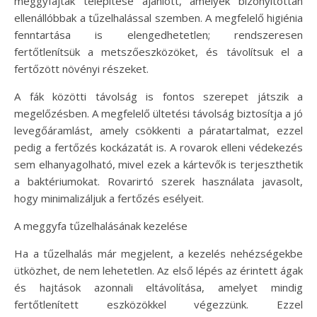
meggyfajták telepítése ajánlott, amelyek bizonyítottan
ellenállóbbak a tűzelhalással szemben. A megfelelő higiénia
fenntartása is elengedhetetlen; rendszeresen
fertőtlenítsük a metszőeszközöket, és távolítsuk el a
fertőzött növényi részeket.
A fák közötti távolság is fontos szerepet játszik a
megelőzésben. A megfelelő ültetési távolság biztosítja a jó
levegőáramlást, amely csökkenti a páratartalmat, ezzel
pedig a fertőzés kockázatát is. A rovarok elleni védekezés
sem elhanyagolható, mivel ezek a kártevők is terjeszthetik
a baktériumokat. Rovarirtó szerek használata javasolt,
hogy minimalizáljuk a fertőzés esélyeit.
A meggyfa tűzelhalásának kezelése
Ha a tűzelhalás már megjelent, a kezelés nehézségekbe
ütközhet, de nem lehetetlen. Az első lépés az érintett ágak
és hajtások azonnali eltávolítása, amelyet mindig
fertőtlenített eszközökkel végezzünk. Ezzel