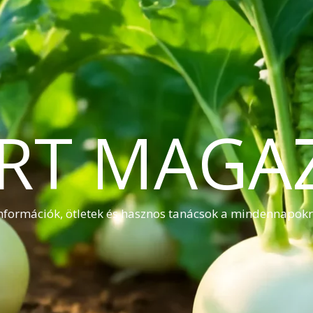
RT MAGA
nformációk, ötletek és hasznos tanácsok a mindennapok