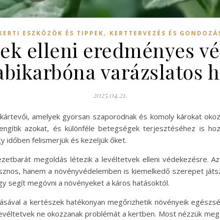
,
KERTI ESZKÖZÖK ÉS TIPPEK
KERTTERVEZÉS ÉS GONDOZÁ
vek elleni eredményes v
abikarbóna varázslatos h
2025.04.21.
b kártevői, amelyek gyorsan szaporodnak és komoly károkat ok
ngítik azokat, és különféle betegségek terjesztéséhez is hozz
 időben felismerjük és kezeljük őket.
tbarát megoldás létezik a levéltetvek elleni védekezésre. Az 
asznos, hanem a növényvédelemben is kiemelkedő szerepet játsz
 így segít megóvni a növényeket a káros hatásoktól.
ásával a kertészek hatékonyan megőrizhetik növényeik egészsé
 levéltetvek ne okozzanak problémát a kertben. Most nézzük meg