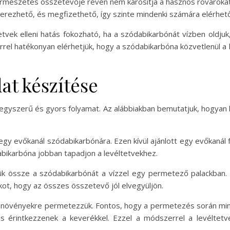
rmészetes összetevője révén nem károsítja a hasznos rovarokat, 
rezhető, és megfizethető, így szinte mindenki számára elérhető 
etvek elleni hatás fokozható, ha a szódabikarbónát vízben oldju
el hatékonyan elérhetjük, hogy a szódabikarbóna közvetlenül a l
at készítése
egyszerű és gyors folyamat. Az alábbiakban bemutatjuk, hogyan k
s egy evőkanál szódabikarbónára. Ezen kívül ajánlott egy evőkaná
abikarbóna jobban tapadjon a levéltetvekhez.
jük össze a szódabikarbónát a vízzel egy permetező palackban
ckot, hogy az összes összetevő jól elvegyüljön.
t növényekre permetezzük. Fontos, hogy a permetezés során mind
is érintkezzenek a keverékkel. Ezzel a módszerrel a levéltetv