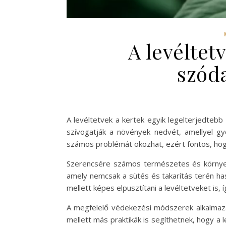
A levéltet
szód
A levéltetvek a kertek egyik legelterjedteb
szívogatják a növények nedvét, amellyel gye
számos problémát okozhat, ezért fontos, hogy
Szerencsére számos természetes és környeze
amely nemcsak a sütés és takarítás terén h
mellett képes elpusztítani a levéltetveket is,
A megfelelő védekezési módszerek alkalmaz
mellett más praktikák is segíthetnek, hogy a