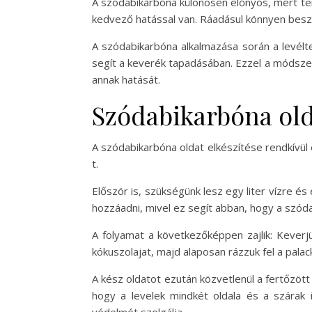
A szódabikarbóna különösen előnyös, mert te
kedvező hatással van. Ráadásul könnyen besze
A szódabikarbóna alkalmazása során a levélt
segít a keverék tapadásában. Ezzel a módszerr
annak hatását.
Szódabikarbóna old
A szódabikarbóna oldat elkészítése rendkívül 
t.
Először is, szükségünk lesz egy liter vízre é
hozzáadni, mivel ez segít abban, hogy a szód
A folyamat a következőképpen zajlik: Kever
kókuszolajat, majd alaposan rázzuk fel a pala
A kész oldatot ezután közvetlenül a fertőzöt
hogy a levelek mindkét oldala és a szárak 