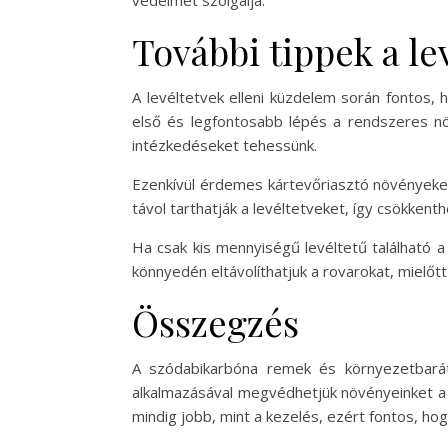
védelmét szolgálja.
További tippek a le
A levéltetvek elleni küzdelem során fontos
első és legfontosabb lépés a rendszeres növ
intézkedéseket tehessünk.
Ezenkívül érdemes kártevőriasztó növényeke
távol tarthatják a levéltetveket, így csökkent
Ha csak kis mennyiségű levéltetű található 
könnyedén eltávolíthatjuk a rovarokat, mielő
Összegzés
A szódabikarbóna remek és környezetbarát
alkalmazásával megvédhetjük növényeinket a 
mindig jobb, mint a kezelés, ezért fontos, hog