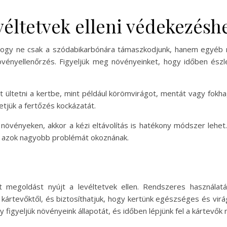
véltetvek elleni védekezésh
, hogy ne csak a szódabikarbónára támaszkodjunk, hanem egyéb 
ényellenőrzés. Figyeljük meg növényeinket, hogy időben észle
t ültetni a kertbe, mint például körömvirágot, mentát vagy fo
hetjük a fertőzés kockázatát.
a növényeken, akkor a kézi eltávolítás is hatékony módszer lehe
tt azok nagyobb problémát okoznának.
 megoldást nyújt a levéltetvek ellen. Rendszeres használat
kártevőktől, és biztosíthatjuk, hogy kertünk egészséges és vir
y figyeljük növényeink állapotát, és időben lépjünk fel a kártevő