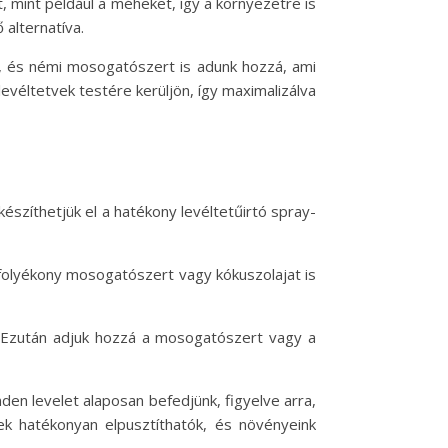
mint például a méheket, így a környezetre is
alternatíva.
k, és némi mosogatószert is adunk hozzá, ami
evéltetvek testére kerüljön, így maximalizálva
észíthetjük el a hatékony levéltetűirtó spray-
l folyékony mosogatószert vagy kókuszolajat is
. Ezután adjuk hozzá a mosogatószert vagy a
en levelet alaposan befedjünk, figyelve arra,
ek hatékonyan elpusztíthatók, és növényeink