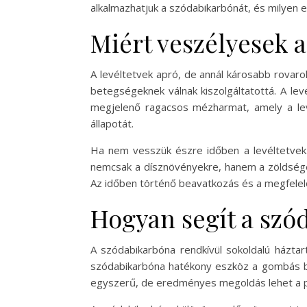
alkalmazhatjuk a szódabikarbónát, és milyen e
Miért veszélyesek a
A levéltetvek apró, de annál károsabb rovar
betegségeknek válnak kiszolgáltatottá. A levé
megjelenő ragacsos mézharmat, amely a le
állapotát.
Ha nem vesszük észre időben a levéltetvek 
nemcsak a dísznövényekre, hanem a zöldségek
Az időben történő beavatkozás és a megfelelő
Hogyan segít a szó
A szódabikarbóna rendkívül sokoldalú házt
szódabikarbóna hatékony eszköz a gombás be
egyszerű, de eredményes megoldás lehet a p