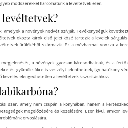
gyéb módszerekkel harcolhatunk a levéltetvek ellen.
 levéltetvek?
ok, amelyek a növények nedvét szívják. Tevékenységük követke
ltetvek okozta károk első jelei közé tartozik a levelek sárgulá
véltetvek ürülékéből származik. Ez a mézharmat vonzza a kor
megjelenését, a növények gyorsan károsodhatnak, és a fertőz
re és gyümölcsökre is veszélyt jelenthetnek, így hatékony véde
 kezelés elengedhetetlen a levéltetvek kiszorításához.
dabikarbóna?
artási szer, amely nem csupán a konyhában, hanem a kertészke
tegségek megelőzésére és kezelésére. Ezen kívül, amikor levél
roblémánk orvoslására.