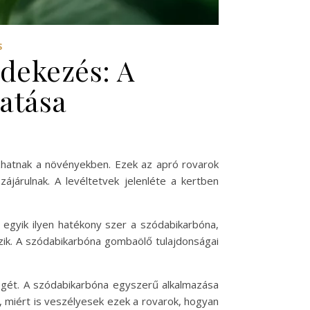
S
édekezés: A
atása
ozhatnak a növényekben. Ezek az apró rovarok
ájárulnak. A levéltetvek jelenléte a kertben
egyik ilyen hatékony szer a szódabikarbóna,
ik. A szódabikarbóna gombaölő tulajdonságai
gét. A szódabikarbóna egyszerű alkalmazása
, miért is veszélyesek ezek a rovarok, hogyan