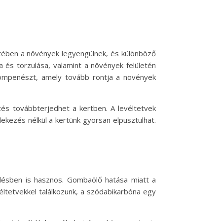
ztében a növények legyengülnek, és különböző
sa és torzulása, valamint a növények felületén
ompenészt, amely tovább rontja a növények
és továbbterjedhet a kertben. A levéltetvek
kezés nélkül a kertünk gyorsan elpusztulhat.
désben is hasznos. Gombaölő hatása miatt a
tetvekkel találkozunk, a szódabikarbóna egy