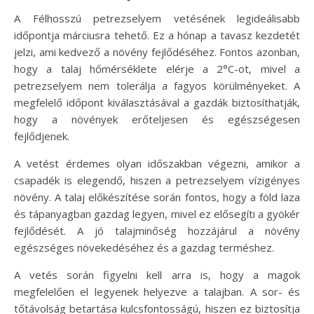
A Félhosszú petrezselyem vetésének legideálisabb
időpontja márciusra tehető. Ez a hónap a tavasz kezdetét
jelzi, ami kedvező a növény fejlődéséhez. Fontos azonban,
hogy a talaj hőmérséklete elérje a 2°C-ot, mivel a
petrezselyem nem tolerálja a fagyos körülményeket. A
megfelelő időpont kiválasztásával a gazdák biztosíthatják,
hogy a növények erőteljesen és egészségesen
fejlődjenek.
A vetést érdemes olyan időszakban végezni, amikor a
csapadék is elegendő, hiszen a petrezselyem vízigényes
növény. A talaj előkészítése során fontos, hogy a föld laza
és tápanyagban gazdag legyen, mivel ez elősegíti a gyökér
fejlődését. A jó talajminőség hozzájárul a növény
egészséges növekedéséhez és a gazdag terméshez.
A vetés során figyelni kell arra is, hogy a magok
megfelelően el legyenek helyezve a talajban. A sor- és
tőtávolság betartása kulcsfontosságú, hiszen ez biztosítja