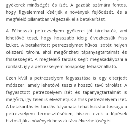
gyökerek minőségét és ízét. A gazdák számára fontos,
hogy figyelemmel kísérjék a növények fejlődését, és a
megfelelő pillanatban végezzék el a betakarítást.
A Félhosszú petrezselyem gyökerei jól tárolhatók, ami
lehetővé teszi, hogy hosszabb ideig élvezhessük friss
ízüket. A betakarított petrezselymet hűvös, sötét helyen
célszerű tárolni, ahol megőrizheti tápanyagtartalmát és
frissességét. A megfelelő tárolás segít megakadályozni a
romlást, így a petrezselyem hónapokig felhasználható.
Ezen kívül a petrezselyem fagyasztása is egy elterjedt
módszer, amely lehetővé teszi a hosszú távú tárolást. A
fagyasztott petrezselyem ízét és tápanyagtartalmát is
megőrzi, így télen is élvezhetjük a friss petrezselyem ízét.
A betakarítás és tárolás folyamata tehát kulcsfontosságú a
petrezselyem termesztésében, hiszen ezek a lépések
biztosítják a növények hosszú távú élvezhetőségét.