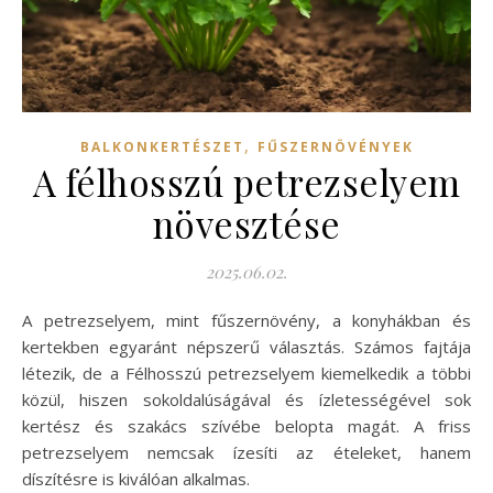
,
BALKONKERTÉSZET
FŰSZERNÖVÉNYEK
A félhosszú petrezselyem
növesztése
2025.06.02.
A petrezselyem, mint fűszernövény, a konyhákban és
kertekben egyaránt népszerű választás. Számos fajtája
létezik, de a Félhosszú petrezselyem kiemelkedik a többi
közül, hiszen sokoldalúságával és ízletességével sok
kertész és szakács szívébe belopta magát. A friss
petrezselyem nemcsak ízesíti az ételeket, hanem
díszítésre is kiválóan alkalmas.