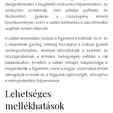
elengedhetetlen a megfelelő emésztési folyamatokhoz. Az
emésztési problémák, mint például puffadás és
diszkomfort, gyakran a rostszegény étrend
következményei, ezért a cukkini beiktatása a napi étrendbe
segíthet ezeket elkerülni.
A cukkini antioxidáns hatásai is figyelemre méltóak. Az A- és
C-vitaminban gazdag zöldség hozzájárul a szabad gyökök
semlegesítéséhez, amelyek károsíthatják a sejteket és
hozzájárulhatnak a krónikus betegségek, például a rák
kialakulásához. Emellett a cukkini vízhajtó tulajdonságai is
megérdemlik a figyelmet, mivel a magas víztartalmú ételek
támogatják a vesék és a húgyutak egészségét, elősegítve
a méregtelenítési folyamatokat.
Lehetséges
mellékhatások