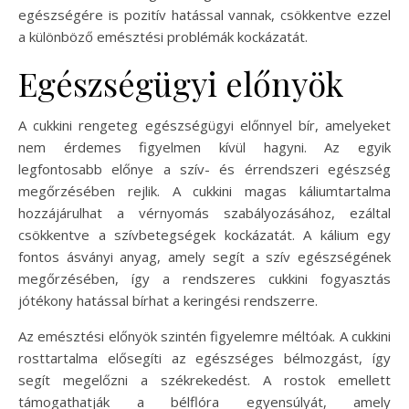
egészségére is pozitív hatással vannak, csökkentve ezzel
a különböző emésztési problémák kockázatát.
Egészségügyi előnyök
A cukkini rengeteg egészségügyi előnnyel bír, amelyeket
nem érdemes figyelmen kívül hagyni. Az egyik
legfontosabb előnye a szív- és érrendszeri egészség
megőrzésében rejlik. A cukkini magas káliumtartalma
hozzájárulhat a vérnyomás szabályozásához, ezáltal
csökkentve a szívbetegségek kockázatát. A kálium egy
fontos ásványi anyag, amely segít a szív egészségének
megőrzésében, így a rendszeres cukkini fogyasztás
jótékony hatással bírhat a keringési rendszerre.
Az emésztési előnyök szintén figyelemre méltóak. A cukkini
rosttartalma elősegíti az egészséges bélmozgást, így
segít megelőzni a székrekedést. A rostok emellett
támogathatják a bélflóra egyensúlyát, amely