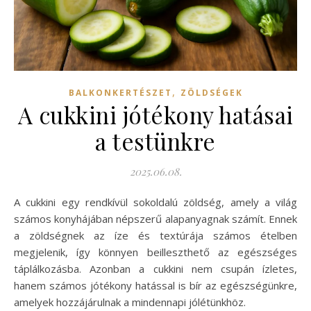
,
BALKONKERTÉSZET
ZÖLDSÉGEK
A cukkini jótékony hatásai
a testünkre
2025.06.08.
A cukkini egy rendkívül sokoldalú zöldség, amely a világ
számos konyhájában népszerű alapanyagnak számít. Ennek
a zöldségnek az íze és textúrája számos ételben
megjelenik, így könnyen beilleszthető az egészséges
táplálkozásba. Azonban a cukkini nem csupán ízletes,
hanem számos jótékony hatással is bír az egészségünkre,
amelyek hozzájárulnak a mindennapi jólétünkhöz.