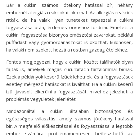
Bár a cukkini számos jótékony hatással bír, néhány
embernél allergiás reakciókat okozhat. Az allergiás reakciók
ritkák, de ha valaki ilyen tüneteket tapasztal a cukkini
fogyasztása után, érdemes orvoshoz fordulni. Emellett a
cukkini fogyasztása bizonyos emésztési zavarokat, például
puffadást vagy gyomorpanaszokat is okozhat, különösen,
ha valaki nem szokott hozzá a rostban gazdag ételekhez.
Fontos megjegyezni, hogy a cukkini között találhatók olyan
fajták is, amelyek magas cucurbitacin-tartalommal bírnak.
Ezek a példányok keserű ízűek lehetnek, és a fogyasztásuk
esetleg mérgező hatásokat is kiválthat. Ha a cukkini keserű
ízű, javasolt elkerülni a fogyasztását, mivel ez jelezheti a
problémás vegyületek jelenlétét.
Mindazonáltal a cukkini általában biztonságos és
egészséges választás, amely számos jótékony hatással
bír. A megfelelő előkészítéssel és fogyasztással a legtöbb
ember számára problémamentesen beilleszthető az