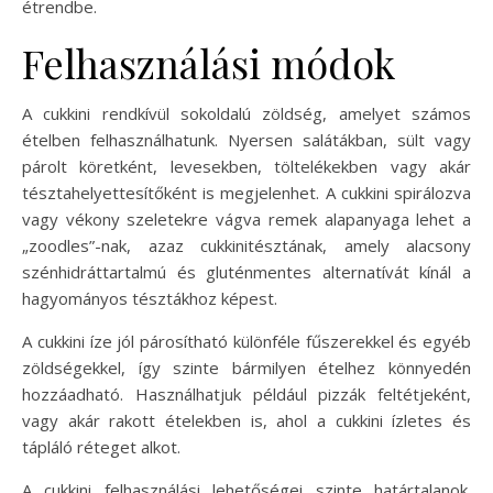
étrendbe.
Felhasználási módok
A cukkini rendkívül sokoldalú zöldség, amelyet számos
ételben felhasználhatunk. Nyersen salátákban, sült vagy
párolt köretként, levesekben, töltelékekben vagy akár
tésztahelyettesítőként is megjelenhet. A cukkini spirálozva
vagy vékony szeletekre vágva remek alapanyaga lehet a
„zoodles”-nak, azaz cukkinitésztának, amely alacsony
szénhidráttartalmú és gluténmentes alternatívát kínál a
hagyományos tésztákhoz képest.
A cukkini íze jól párosítható különféle fűszerekkel és egyéb
zöldségekkel, így szinte bármilyen ételhez könnyedén
hozzáadható. Használhatjuk például pizzák feltétjeként,
vagy akár rakott ételekben is, ahol a cukkini ízletes és
tápláló réteget alkot.
A cukkini felhasználási lehetőségei szinte határtalanok.