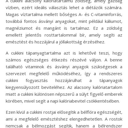
A cukkini alacsony kalóriatartalmú zöldség, amely gazdag
vízben, ezért ideális választás lehet a diétázók számára.
Magas víztartalma mellett bőséges A- és C-vitaminforrás,
továbbá fontos ásványi anyagokat, mint például káliumot,
magnéziumot és mangánt is tartalmaz. Ez a zöldség
emellett jelentős rosttartalommal bír, amely segíti az
emésztést és hozzájárul a jóllakottság érzéséhez.
A cukkini tápanyagtartalma azt is lehetővé teszi, hogy
számos egészséges étkezés részévé váljon. A benne
található vitaminok és ásványi anyagok szükségesek a
szervezet megfelelő működéséhez, így a rendszeres
cukkini fogyasztás hozzájárulhat a tápanyagok
kiegyensúlyozott beviteléhez. Az alacsony kalóriatartalom
miatt a cukkini különösen népszerű a súlyt figyelő emberek
körében, mivel segít a napi kalóriabevitel csökkentésében.
Ezen kívül a cukkini rostjai elősegítik a bélflóra egészségét,
ami a megfelelő emésztéshez elengedhetetlen. A rostok
nemcsak a bélmozgást segítik, hanem a bélrendszer