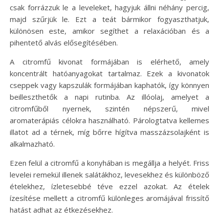
csak forrázzuk le a leveleket, hagyjuk állni néhány percig,
majd szűrjük le. Ezt a teát bármikor fogyaszthatjuk,
különösen este, amikor segíthet a relaxációban és a
pihentető alvás elősegítésében.
A citromfű kivonat formájában is elérhető, amely
koncentrált hatóanyagokat tartalmaz. Ezek a kivonatok
cseppek vagy kapszulák formájában kaphatók, így könnyen
beilleszthetők a napi rutinba. Az illóolaj, amelyet a
citromfűből nyernek, szintén népszerű, mivel
aromaterápiás célokra használható. Párologtatva kellemes
illatot ad a térnek, míg bőrre hígítva masszázsolajként is
alkalmazható.
Ezen felül a citromfű a konyhában is megállja a helyét. Friss
levelei remekül illenek salátákhoz, levesekhez és különböző
ételekhez, ízletesebbé téve ezzel azokat. Az ételek
ízesítése mellett a citromfű különleges aromájával frissítő
hatást adhat az étkezésekhez.