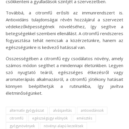
csökkenteni a gyulladások szintjét a szervezetben.
Továbbá, a citromfű erősíti az immunrendszert is.
Antioxidáns tulajdonságai révén hozzájárul a szervezet
védekezőképességének növeléséhez, így segítve a
betegségekkel szembeni ellenállást. A citromfű rendszeres
fogyasztása tehát nemcsak a közérzetünkre, hanem az
egészségünkre is kedvező hatással van.
Összességében a citromfű egy csodálatos növény, amely
számos módon segíthet a mindennapi életünkben. Legyen
szó nyugtató teáról, egészséges étkezésről vagy
aromaterápiás alkalmazásról, a citromfű jótékony hatásait
könnyen beépíthetjük a rutinunkba, így javítva
életminőségünket.
alternatív gyógyászat
alvásjavítás
antioxidánsok
citromfű
egészségügyi előnyök
emésztés
gyógynövények
növényi alapú kezelések