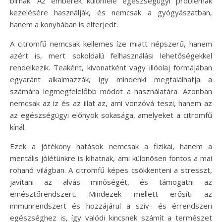
bírnak. Az emberek különféle egészségügyi problémák
kezelésére használják, és nemcsak a gyógyászatban,
hanem a konyhában is elterjedt.
A citromfű nemcsak kellemes íze miatt népszerű, hanem
azért is, mert sokoldalú felhasználási lehetőségekkel
rendelkezik. Teaként, kivonatként vagy illóolaj formájában
egyaránt alkalmazzák, így mindenki megtalálhatja a
számára legmegfelelőbb módot a használatára. Azonban
nemcsak az íz és az illat az, ami vonzóvá teszi, hanem az
az egészségügyi előnyök sokasága, amelyeket a citromfű
kínál.
Ezek a jótékony hatások nemcsak a fizikai, hanem a
mentális jólétünkre is kihatnak, ami különösen fontos a mai
rohanó világban. A citromfű képes csökkenteni a stresszt,
javítani az alvás minőségét, és támogatni az
emésztőrendszert. Mindezek mellett erősíti az
immunrendszert és hozzájárul a szív- és érrendszeri
egészséghez is, így valódi kincsnek számít a természet