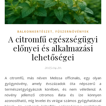
,
BALKONKERTÉSZET
FŰSZERNÖVÉNYEK
A citromfű egészségügyi
előnyei és alkalmazási
lehetőségei
2025.04.20.
A citromfű, más néven Melissa officinalis, egy olyan
gyógynövény, amely évszázadok óta népszerű a
természetgyógyászok körében, és nem véletlenül. A
növény jellemző citromos illata és íze könnyen
azonosítható, míg levelei és virágai számos gyógyhatással