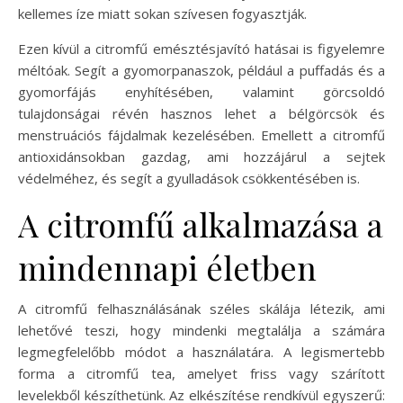
kellemes íze miatt sokan szívesen fogyasztják.
Ezen kívül a citromfű emésztésjavító hatásai is figyelemre
méltóak. Segít a gyomorpanaszok, például a puffadás és a
gyomorfájás enyhítésében, valamint görcsoldó
tulajdonságai révén hasznos lehet a bélgörcsök és
menstruációs fájdalmak kezelésében. Emellett a citromfű
antioxidánsokban gazdag, ami hozzájárul a sejtek
védelméhez, és segít a gyulladások csökkentésében is.
A citromfű alkalmazása a
mindennapi életben
A citromfű felhasználásának széles skálája létezik, ami
lehetővé teszi, hogy mindenki megtalálja a számára
legmegfelelőbb módot a használatára. A legismertebb
forma a citromfű tea, amelyet friss vagy szárított
levelekből készíthetünk. Az elkészítése rendkívül egyszerű: