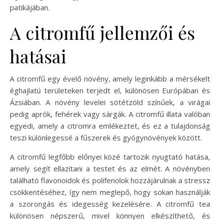
patikájában.
A citromfű jellemzői és
hatásai
A citromfű egy évelő növény, amely leginkább a mérsékelt
éghajlatú területeken terjedt el, különösen Európában és
Ázsiában. A növény levelei sötétzöld színűek, a virágai
pedig aprók, fehérek vagy sárgák. A citromfű illata valóban
egyedi, amely a citromra emlékeztet, és ez a tulajdonság
teszi különlegessé a fűszerek és gyógynövények között.
A citromfű legfőbb előnyei közé tartozik nyugtató hatása,
amely segít ellazítani a testet és az elmét. A növényben
található flavonoidok és polifenolok hozzájárulnak a stressz
csökkentéséhez, így nem meglepő, hogy sokan használják
a szorongás és idegesség kezelésére. A citromfű tea
különösen népszerű, mivel könnyen elkészíthető, és