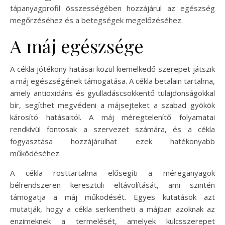
tápanyagprofil összességében hozzájárul az egészség
megőrzéséhez és a betegségek megelőzéséhez.
A máj egészsége
A cékla jótékony hatásai közül kiemelkedő szerepet játszik
a máj egészségének támogatása. A cékla betalain tartalma,
amely antioxidáns és gyulladáscsökkentő tulajdonságokkal
bír, segíthet megvédeni a májsejteket a szabad gyökök
károsító hatásaitól. A máj méregtelenítő folyamatai
rendkívül fontosak a szervezet számára, és a cékla
fogyasztása hozzájárulhat ezek hatékonyabb
működéséhez.
A cékla rosttartalma elősegíti a méreganyagok
bélrendszeren keresztüli eltávolítását, ami szintén
támogatja a máj működését. Egyes kutatások azt
mutatják, hogy a cékla serkentheti a májban azoknak az
enzimeknek a termelését, amelyek kulcsszerepet