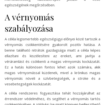
egészségének megőrzésében.
A vérnyomás
szabályozása
A cékla legismertebb egészségügyi előnyei közé tartozik a
vérnyomás csökkentésére gyakorolt pozitív hatása. A
benne található nitrátok gazdagsága miatt a cékla képes
ellazítani és kiszélesíteni az ereket, ami javítja a
véráramlást és csökkenti a magas vérnyomás kockázatát.
Ez a hatás különösen fontos lehet azok számára, akik
magas vérnyomással küzdenek, mivel a krónikus magas
vérnyomás növeli a szívbetegségek, a stroke és a
vesebetegségek kockázatát.
A cékla rendszeres fogyasztása tehát hozzájárulhat az
érrendszer védelméhez, és segíthet a vérnyomás tartós
csökkentésében. A zöldség íze miatt könnyen beilleszthető