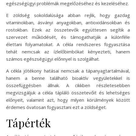
egészségügyi problémák megelőzéséhez és kezeléséhez.
E zöldség sokoldalúsága abban rejlik, hogy gazdag
vitaminokban, ásványi anyagokban, antioxidánsokban és
rostokban. Ezek az összetevők együttesen segítik a
szervezet működését, és támogathatják a különféle
élettani folyamatokat. A cékla rendszeres fogyasztása
tehát nemcsak az ízlelőbimbókat kényezteti, hanem
számos egészségügyi előnnyel is szolgálhat.
A cékla jótékony hatásai nemcsak a tápanyagtartalmával,
hanem a benne található bioaktív vegyületekkel is
összefüggésben állnak. A cikkben részletesebben
megvizsgáljuk a cékla tápláló összetevőit és lehetséges
előnyeit, valamint azt, hogy milyen körülmények között
érdemes óvatosan fogyasztani ezt a zöldséget.
Tápérték