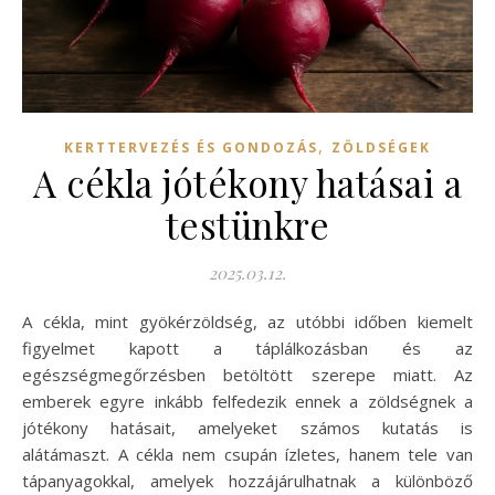
,
KERTTERVEZÉS ÉS GONDOZÁS
ZÖLDSÉGEK
A cékla jótékony hatásai a
testünkre
2025.03.12.
A cékla, mint gyökérzöldség, az utóbbi időben kiemelt
figyelmet kapott a táplálkozásban és az
egészségmegőrzésben betöltött szerepe miatt. Az
emberek egyre inkább felfedezik ennek a zöldségnek a
jótékony hatásait, amelyeket számos kutatás is
alátámaszt. A cékla nem csupán ízletes, hanem tele van
tápanyagokkal, amelyek hozzájárulhatnak a különböző