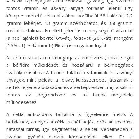
A cékla tápanyagtartalma rendkívül gazdag, így számos
fontos vitamin és ásványi anyag forrását jelenti. Egy
közepes méretű cékla általában körülbelül 58 kalóriát, 2,2
gramm fehérjét, 13 gramm szénhidrátot, és 3,8 gramm
rostot tartalmaz. Emellett jelentős mennyiségű C-vitamint
(a napi ajánlott bevitel 6%-át), folsavat (20%-át), mangánt
(16%-át) és káliumot (9%-át) is magában foglal.
A cékla rosttartalma támogatja az emésztést, mivel segíti
a bélflóra működését és hozzájárul a bélmozgások
szabályozásához. A benne található vitaminok és ásványi
anyagok, mint például a folsav, kulcsszerepet játszanak a
sejtek regenerálódásában és a vérképzésben, míg a kálium
fontos az idegrendszer és az izmok megfelelő
működéséhez.
A cékla antioxidáns tartalma is figyelemre méltó. A
betalainok, amelyek a cékla színét adják, erős antioxidáns
hatással bírnak, így segíthetnek a sejtek védelmében a
szabad gyökök okozta károsodások ellen. Ez a