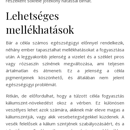
részeként sokféle jótékony hatással bírhat.
Lehetséges
mellékhatások
Bár a cékla számos egészségügyi előnnyel rendelkezik,
néhány ember tapasztalhat mellékhatásokat a fogyasztása
után. A leggyakoribb jelenség a vizelet és a széklet piros
vagy rózsaszín színének megváltozása, ami teljesen
ártalmatlan és átmeneti. Ez a jelenség a cékla
pigmentjeinek köszönhető, és általában nem jelent
egészségügyi problémát.
Ritkán, de előfordulhat, hogy a túlzott cékla fogyasztás
káliumszint-növekedést okoz a vérben. Ez különösen
veszélyes lehet azok számára, akiknek már eleve magas a
káliumszintjük, vagy akik vesebetegségekkel küzdenek. A
vesék felelősek a kálium szintjének szabályozásáért, és a