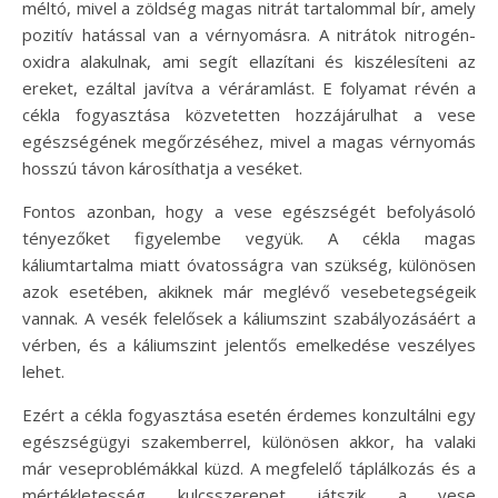
méltó, mivel a zöldség magas nitrát tartalommal bír, amely
pozitív hatással van a vérnyomásra. A nitrátok nitrogén-
oxidra alakulnak, ami segít ellazítani és kiszélesíteni az
ereket, ezáltal javítva a véráramlást. E folyamat révén a
cékla fogyasztása közvetetten hozzájárulhat a vese
egészségének megőrzéséhez, mivel a magas vérnyomás
hosszú távon károsíthatja a veséket.
Fontos azonban, hogy a vese egészségét befolyásoló
tényezőket figyelembe vegyük. A cékla magas
káliumtartalma miatt óvatosságra van szükség, különösen
azok esetében, akiknek már meglévő vesebetegségeik
vannak. A vesék felelősek a káliumszint szabályozásáért a
vérben, és a káliumszint jelentős emelkedése veszélyes
lehet.
Ezért a cékla fogyasztása esetén érdemes konzultálni egy
egészségügyi szakemberrel, különösen akkor, ha valaki
már veseproblémákkal küzd. A megfelelő táplálkozás és a
mértékletesség kulcsszerepet játszik a vese