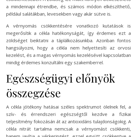
a mindennapi étrendbe, és számos módon elkészíthető,
például salátákban, levesekben vagy akár sütve is.
A vérnyomás csökkentésére vonatkozó kutatások is
megerősítik a cékla hatékonyságát, így érdemes ezt a
zöldséget beiktatni a táplálkozásunkba. Azonban fontos
hangsúlyozni, hogy a cékla nem helyettesíti az orvosi
kezelést, és a magas vérnyomás kezelésével kapcsolatban
mindig érdemes konzultálni egy szakemberrel.
Egészségügyi előnyök
összegzése
A cékla jótékony hatásai széles spektrumot ölelnek fel, a
szív- és érrendszeri egészségtől kezdve a fizikai
teljesítmény fokozásán át az antioxidáns tulajdonságokig. A
cékla nitrát tartalma nemcsak a vérnyomást csökkenti,
hanem javítja a vérkeringést, ezzel együtt csökkentve a