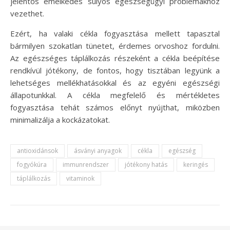
jelentős emelkedés súlyos egészségügyi problémákhoz
vezethet.
Ezért, ha valaki cékla fogyasztása mellett tapasztal
bármilyen szokatlan tünetet, érdemes orvoshoz fordulni.
Az egészséges táplálkozás részeként a cékla beépítése
rendkívül jótékony, de fontos, hogy tisztában legyünk a
lehetséges mellékhatásokkal és az egyéni egészségi
állapotunkkal. A cékla megfelelő és mértékletes
fogyasztása tehát számos előnyt nyújthat, miközben
minimalizálja a kockázatokat.
antioxidánsok
ásványi anyagok
cékla
egészség
fogyókúra
immunrendszer
jótékony hatás
keringés
táplálkozás
vitaminok