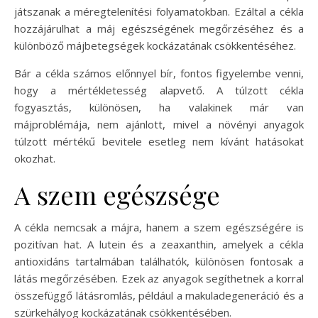
játszanak a méregtelenítési folyamatokban. Ezáltal a cékla
hozzájárulhat a máj egészségének megőrzéséhez és a
különböző májbetegségek kockázatának csökkentéséhez.
Bár a cékla számos előnnyel bír, fontos figyelembe venni,
hogy a mértékletesség alapvető. A túlzott cékla
fogyasztás, különösen, ha valakinek már van
májproblémája, nem ajánlott, mivel a növényi anyagok
túlzott mértékű bevitele esetleg nem kívánt hatásokat
okozhat.
A szem egészsége
A cékla nemcsak a májra, hanem a szem egészségére is
pozitívan hat. A lutein és a zeaxanthin, amelyek a cékla
antioxidáns tartalmában találhatók, különösen fontosak a
látás megőrzésében. Ezek az anyagok segíthetnek a korral
összefüggő látásromlás, például a makuladegeneráció és a
szürkehályog kockázatának csökkentésében.