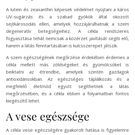
A lutein és zeaxanthin képesek védelmet nyújtani a káros
UV-sugárzás és a szabad gyökök által okozott
sejtkárosodás ellen, amelyek hozzájárulhatnak a szem
degeneratív betegségeihez. A cékla rendszeres
fogyasztása tehát nemcsak a közérzet javítását segíti elő,
hanem a látás fenntartásában is kulcsszerepet játszik.
A szem egészségének megőrzése érdekében érdemes a
cékla mellett más zöldségeket és gyümölcsöket is
beiktatni az étrendbe, amelyek szintén gazdagok
antioxidánsokban. Az egészséges táplálkozás és a
megfelelő életmód együtt segíthetnek a látás
megőrzésében, és a cékla ebben a folyamatban fontos
kiegészítő lehet.
A vese egészsége
A cékla vese egészségére gyakorolt hatása is figyelemre