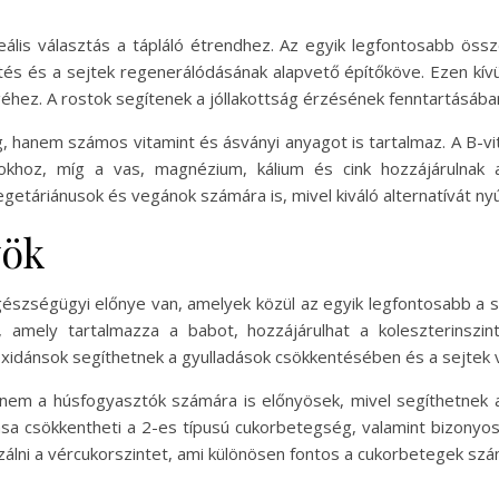
ális választás a tápláló étrendhez. Az egyik legfontosabb öss
és és a sejtek regenerálódásának alapvető építőköve. Ezen kívül
hez. A rostok segítenek a jóllakottság érzésének fenntartásában 
hanem számos vitamint és ásványi anyagot is tartalmaz. A B-vita
okhoz, míg a vas, magnézium, kálium és cink hozzájárulnak 
getáriánusok és vegánok számára is, mivel kiváló alternatívát nyúj
yök
szségügyi előnye van, amelyek közül az egyik legfontosabb a s
 amely tartalmazza a babot, hozzájárulhat a koleszterinszin
ioxidánsok segíthetnek a gyulladások csökkentésében és a sejtek
nem a húsfogyasztók számára is előnyösek, mivel segíthetnek 
a csökkentheti a 2-es típusú cukorbetegség, valamint bizonyos 
lizálni a vércukorszintet, ami különösen fontos a cukorbetegek szá