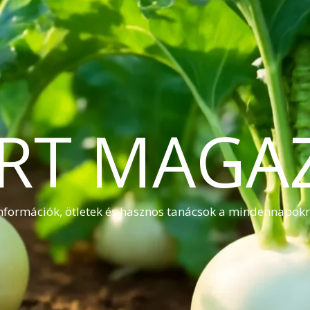
RT MAGA
nformációk, ötletek és hasznos tanácsok a mindennapok