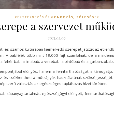
,
KERTTERVEZÉS ÉS GONDOZÁS
ZÖLDSÉGEK
zerepe a szervezet műk
2025.02.09.
t, és számos kultúrában kiemelkedő szerepet játszik az étrendb
n. A babfélék több mint 19,000 fajt számlálnak, de a mindenn
 a fehér bab, a limabab, a vesebab, a pintóbab és a garbanzóbab, 
empontjából előnyös, hanem a fenntarthatóságot is támogatja.
ez és csökkentheti a műtrágyák használatának szükségességét. 
 népszerű választás az egészséges táplálkozás hívei körében.
b tápanyagtartalmát, egészségügyi előnyeit, fenntarthatósági a