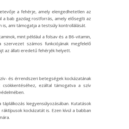
zetevője a fehérje, amely elengedhetetlen az
 a bab gazdag rostforrás, amely elősegíti az
is, ami támogatja a testsúly kontrollálását.
minok, mint például a folsav és a B6-vitamin,
a szervezet számos funkciójának megfelelő
t az állati eredetű fehérjék helyett.
zív- és érrendszeri betegségek kockázatának
t csökkentéséhez, ezáltal támogatva a szív
 védelmében.
a táplálkozás kiegyensúlyozásában. Kutatások
ráktípusok kockázatát is. Ezen kívül a babban
mára.