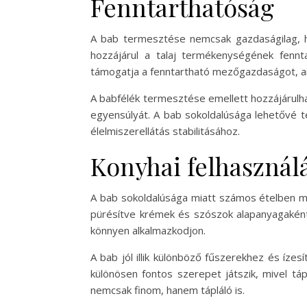
Fenntarthatóság
A bab termesztése nemcsak gazdaságilag, 
hozzájárul a talaj termékenységének fenn
támogatja a fenntartható mezőgazdaságot, am
A babfélék termesztése emellett hozzájárulha
egyensúlyát. A bab sokoldalúsága lehetővé te
élelmiszerellátás stabilitásához.
Konyhai felhasznál
A bab sokoldalúsága miatt számos ételben me
pürésítve krémek és szószok alapanyagaként i
könnyen alkalmazkodjon.
A bab jól illik különböző fűszerekhez és ízes
különösen fontos szerepet játszik, mivel táp
nemcsak finom, hanem tápláló is.