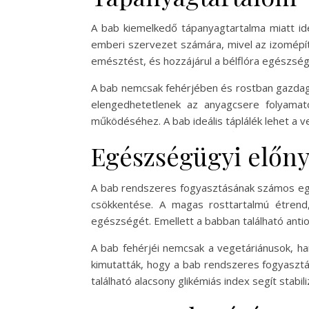
A bab kiemelkedő tápanyagtartalma miatt ide
emberi szervezet számára, mivel az izomépít
emésztést, és hozzájárul a bélflóra egészségé
A bab nemcsak fehérjében és rostban gazdag, 
elengedhetetlenek az anyagcsere folyamat
működéséhez. A bab ideális táplálék lehet a ve
Egészségügyi előn
A bab rendszeres fogyasztásának számos egé
csökkentése. A magas rosttartalmú étrend,
egészségét. Emellett a babban található ant
A bab fehérjéi nemcsak a vegetáriánusok, ha
kimutatták, hogy a bab rendszeres fogyasztás
található alacsony glikémiás index segít stabi