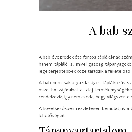
A bab s
A bab évezredek óta fontos tápláléknak számí
hanem tápláló is, mivel gazdag tápanyagokba
legelterjedtebbek közé tartozik a fekete bab,
A bab nemcsak a gazdaságos táplálkozás sz
mivel hozzájárulhat a talaj termékenységéh
rendelkezik, így nem csoda, hogy világszerte
A következőkben részletesen bemutatjuk a ba
lehetőségeit.
Tápanyagtartalom