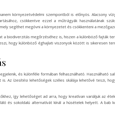
hanem környezetvédelmi szempontból is előnyös. Alacsony víz
tartásához, csökkentve ezzel a műtrágyák használatának szü
ely segíthet megóvni a környezetet és csökkenteni a mezőgazda
t a biodiverzitás megőrzéséhez is, hiszen a különböző fajták t
szi, hogy különböző éghajlati viszonyok között is sikeresen ter
ás
gjelenik, és különféle formában felhasználható. Használható sal
s. Az ízesítési lehetőségek széles skálája lehetővé teszi, hog
ítőkhez, így lehetőséget ad arra, hogy kreatívan variáljuk az é
láló és sokoldalú alternatívát kínál a húsételek helyett. A bab