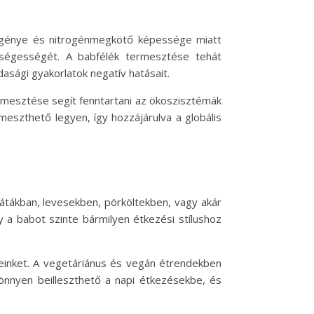
igénye és nitrogénmegkötő képessége miatt
kségességét. A babfélék termesztése tehát
sági gyakorlatok negatív hatásait.
ermesztése segít fenntartani az ökoszisztémák
meszthető legyen, így hozzájárulva a globális
átákban, levesekben, pörköltekben, vagy akár
y a babot szinte bármilyen étkezési stílushoz
teleinket. A vegetáriánus és vegán étrendekben
 könnyen beilleszthető a napi étkezésekbe, és